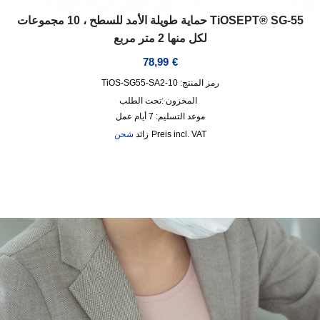
TiOSEPT® SG-55 حماية طويلة الأمد للسطح ، 10 مجموعات
لكل منها 2 متر مربع
78,99
€
رمز المنتج: TiOS-SG55-SA2-10
المخزون :
تحت الطلب
موعد التسليم:
7 أيام عمل
incl. VAT
زائد
شحن