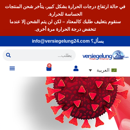
في حالة ارتفاع درجات الحرارة بشكل كبير، يتأخر شحن المنتجات
الحساسة للحرارة.
سنقوم بتغليف طلبك كالمعتاد – لكن لن يتم الشحن إلا عندما
تنخفض درجة الحرارة مرة أخرى.
يسأل؟ info@versiegelung24.com
0
العربية