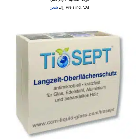
incl. VAT
زائد
شحن