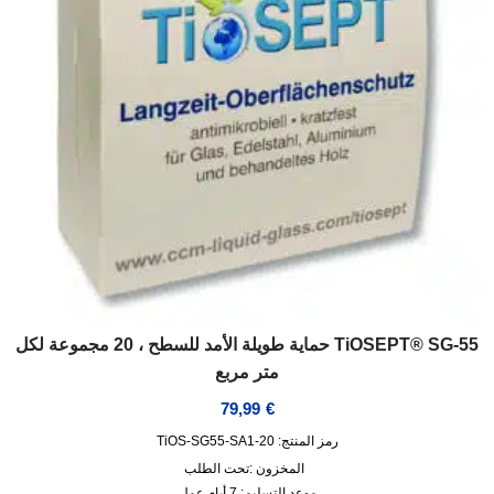
TiOSEPT® SG-55 حماية طويلة الأمد للسطح ، 20 مجموعة لكل
متر مربع
79,99
€
رمز المنتج: TiOS-SG55-SA1-20
المخزون :
تحت الطلب
موعد التسليم:
7 أيام عمل