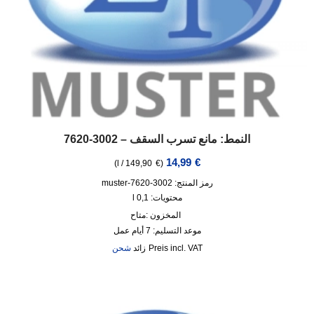
النمط: مانع تسرب السقف – 3002-7620
14,99
€
)
l
/
149,90
€
(
رمز المنتج: 3002-7620-muster
محتويات: 0,1
l
المخزون :
متاح
موعد التسليم:
7 أيام عمل
incl. VAT
زائد
شحن