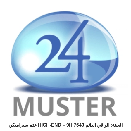
العينة: الواقي الدائم 7640 HIGH-END – 9H ختم سيراميكي