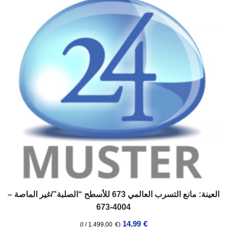
العينة: مانع التسرب العالمي 673 للأسطح “الصلبة”/غير الماصة –
4004-673
14,99
€
)
l
/
1.499,00
€
(