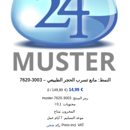
النمط: مانع تسرب الحجر الطبيعي – 3003-7620
14,99
€
)
l
/
149,90
€
(
رمز المنتج: 3003-7620-muster
محتويات: 0,1
l
المخزون :
متاح
موعد التسليم:
7 أيام عمل
incl. VAT
زائد
شحن