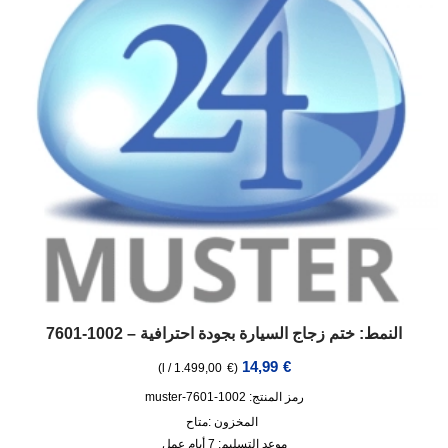
النمط: ختم زجاج السيارة بجودة احترافية – 1002-7601
14,99
€
)
l
/
1.499,00
€
(
رمز المنتج: 1002-7601-muster
المخزون :
متاح
موعد التسليم:
7 أيام عمل