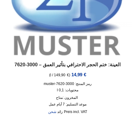
العينة: ختم الحجر الاحترافي بتأثير العمق – 3000-7620
14,99
€
)
l
/
149,90
€
(
رمز المنتج: 3000-7620-muster
محتويات: 0,1
l
المخزون :
متاح
موعد التسليم:
7 أيام عمل
incl. VAT
زائد
شحن