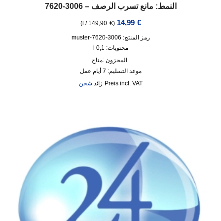
النمط: مانع تسرب الرصف – 3006-7620
14,99
€
)
l
/
149,90
€
(
رمز المنتج: 3006-7620-muster
محتويات: 0,1
l
المخزون :
متاح
موعد التسليم:
7 أيام عمل
incl. VAT
زائد
شحن