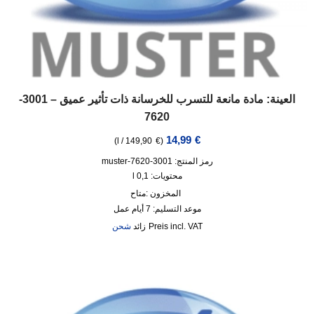
العينة: مادة مانعة للتسرب للخرسانة ذات تأثير عميق – 3001-
7620
14,99
€
)
l
/
149,90
€
(
رمز المنتج: 3001-7620-muster
محتويات: 0,1
l
المخزون :
متاح
موعد التسليم:
7 أيام عمل
incl. VAT
زائد
شحن