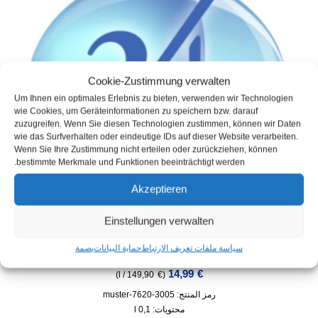
Cookie-Zustimmung verwalten
Um Ihnen ein optimales Erlebnis zu bieten, verwenden wir Technologien
wie Cookies, um Geräteinformationen zu speichern bzw. darauf
zuzugreifen. Wenn Sie diesen Technologien zustimmen, können wir Daten
wie das Surfverhalten oder eindeutige IDs auf dieser Website verarbeiten.
Wenn Sie Ihre Zustimmung nicht erteilen oder zurückziehen, können
bestimmte Merkmale und Funktionen beeinträchtigt werden.
Akzeptieren
Einstellungen verwalten
سياسة ملفات تعريف الارتباط
حماية البيانات
بصمة
النمط: مانع تسرب الجرانيت – 3005-7620
14,99
€
)
l
/
149,90
€
(
رمز المنتج: 3005-7620-muster
محتويات: 0,1
l