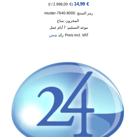
14,99
€
)
l
/
2.998,00
€
(
رمز المنتج: 8000-7640-muster
المخزون :
متاح
موعد التسليم:
7 أيام عمل
incl. VAT
زائد
شحن