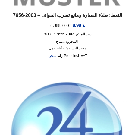
النمط: طلاء السيارة ومانع تسرب الحواف – 2003-7656
9,99
€
)
l
/
999,00
€
(
رمز المنتج: 2003-7656-muster
المخزون :
متاح
موعد التسليم:
7 أيام عمل
incl. VAT
زائد
شحن