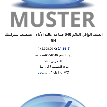
العينة: الواقي الدائم 640 صناعة عالية الأداء – تشطيب سيراميك
9H
14,99
€
)
l
/
2.998,00
€
(
رمز المنتج: 8040-640-muster
المخزون :
متاح
موعد التسليم:
7 أيام عمل
incl. VAT
زائد
شحن