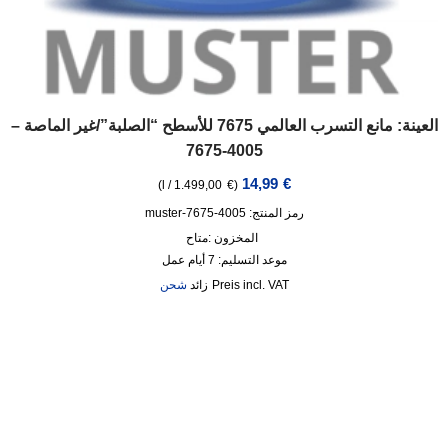
العينة: مانع التسرب العالمي 7675 للأسطح “الصلبة”/غير الماصة –
4005-7675
14,99
€
)
l
/
1.499,00
€
(
رمز المنتج: 4005-7675-muster
المخزون :
متاح
موعد التسليم:
7 أيام عمل
incl. VAT
زائد
شحن