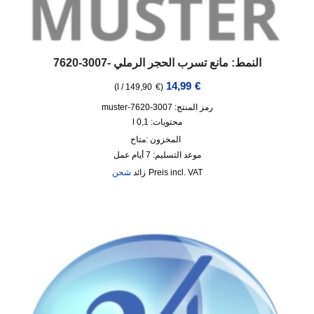
النمط: مانع تسرب الحجر الرملي -3007-7620
14,99
€
)
l
/
149,90
€
(
رمز المنتج: 3007-7620-muster
محتويات: 0,1
l
المخزون :
متاح
موعد التسليم:
7 أيام عمل
incl. VAT
زائد
شحن