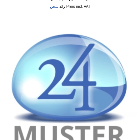
incl. VAT
زائد
شحن