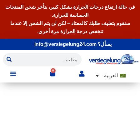
في حالة ارتفاع درجات الحرارة بشكل كبير، يتأخر شحن المنتجات
الحساسة للحرارة.
سنقوم بتغليف طلبك كالمعتاد – لكن لن يتم الشحن إلا عندما
تنخفض درجة الحرارة مرة أخرى.
يسأل؟ info@versiegelung24.com
0
العربية
نموذج
أقنع نفسك بأختامنا بمساعدة عيناتنا!