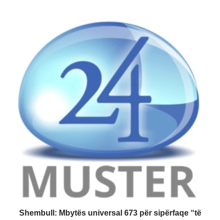
Shembull: Mbytës universal 673 për sipërfaqe “të