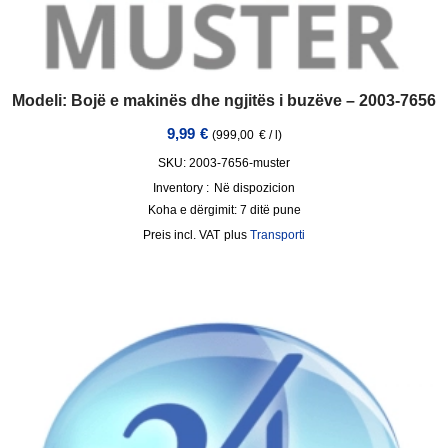
Modeli: Bojë e makinës dhe ngjitës i buzëve – 2003-7656
9,99
€
(
999,00
€
/
l
)
SKU: 2003-7656-muster
Inventory :
Në dispozicion
Koha e dërgimit:
7 ditë pune
incl. VAT
plus
Transporti