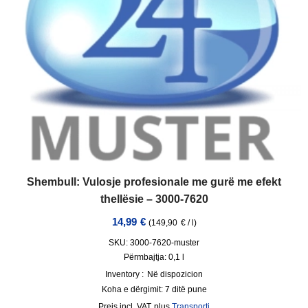
Shembull: Vulosje profesionale me gurë me efekt
thellësie – 3000-7620
14,99
€
(
149,90
€
/
l
)
SKU: 3000-7620-muster
Përmbajtja: 0,1
l
Inventory :
Në dispozicion
Koha e dërgimit:
7 ditë pune
incl. VAT
plus
Transporti