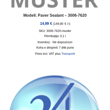
Modeli: Paver Sealant – 3006-7620
14,99
€
(
149,90
€
/
l
)
SKU: 3006-7620-muster
Përmbajtja: 0,1
l
Inventory :
Në dispozicion
Koha e dërgimit:
7 ditë pune
incl. VAT
plus
Transporti