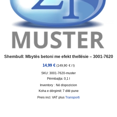
Shembull: Mbytës betoni me efekt thellësie – 3001-7620
14,99
€
(
149,90
€
/
l
)
SKU: 3001-7620-muster
Përmbajtja: 0,1
l
Inventory :
Në dispozicion
Koha e dërgimit:
7 ditë pune
incl. VAT
plus
Transporti