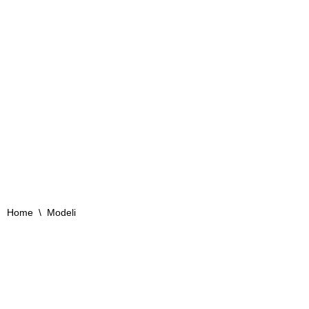
mostrave tona!
Home
\
Modeli