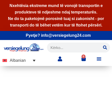
Nxehtësia ekstreme mund të vonojë transportin e
produkteve të ndjeshme ndaj temperaturës.
Skip
Ne do ta paketojmë porosinë tuaj si zakonisht - por
to
transporti do të bëhet vetëm kur të ftohet përsëri.
content
Pyetje? info@versiegelung24.com
0
Albanian
Modeli
Binduni për vulat tona me ndihmën e