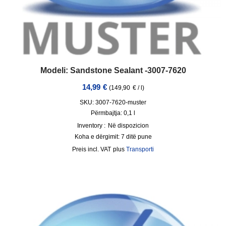
Modeli: Sandstone Sealant -3007-7620
14,99
€
(
149,90
€
/
l
)
SKU: 3007-7620-muster
Përmbajtja: 0,1
l
Inventory :
Në dispozicion
Koha e dërgimit:
7 ditë pune
incl. VAT
plus
Transporti