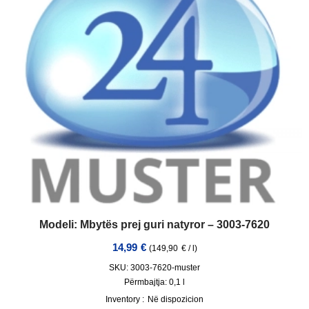
Modeli: Mbytës prej guri natyror – 3003-7620
14,99
€
(
149,90
€
/
l
)
SKU: 3003-7620-muster
Përmbajtja: 0,1
l
Inventory :
Në dispozicion