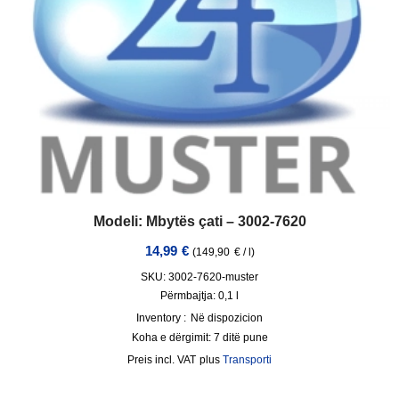
Modeli: Mbytës çati – 3002-7620
14,99
€
(
149,90
€
/
l
)
SKU: 3002-7620-muster
Përmbajtja: 0,1
l
Inventory :
Në dispozicion
Koha e dërgimit:
7 ditë pune
incl. VAT
plus
Transporti