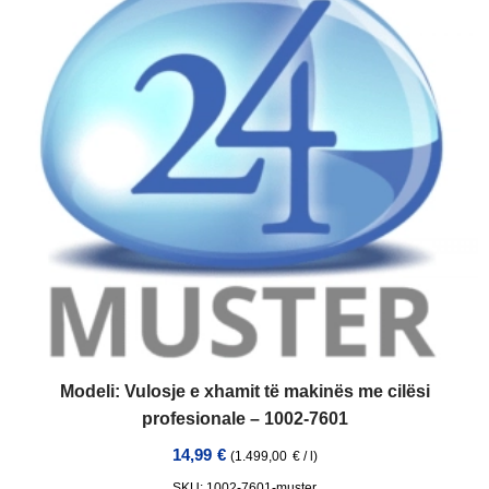
Modeli: Vulosje e xhamit të makinës me cilësi
profesionale – 1002-7601
14,99
€
(
1.499,00
€
/
l
)
SKU: 1002-7601-muster