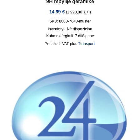
9H mbyllje qeramike
14,99
€
(
2.998,00
€
/
l
)
SKU: 8000-7640-muster
Inventory :
Në dispozicion
Koha e dërgimit:
7 ditë pune
incl. VAT
plus
Transporti