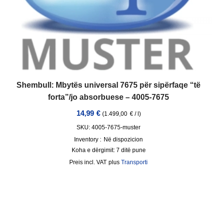
Shembull: Mbytës universal 7675 për sipërfaqe “të
forta”/jo absorbuese – 4005-7675
14,99
€
(
1.499,00
€
/
l
)
SKU: 4005-7675-muster
Inventory :
Në dispozicion
Koha e dërgimit:
7 ditë pune
incl. VAT
plus
Transporti