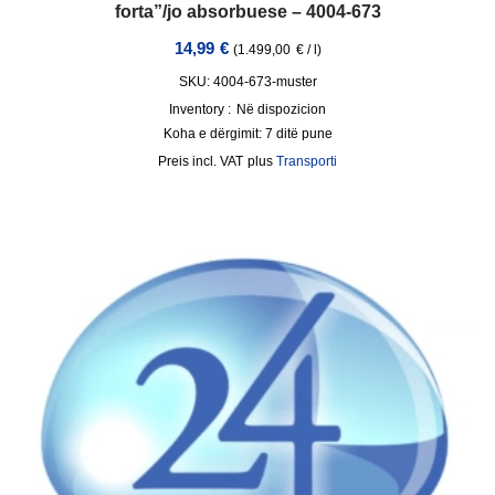
forta”/jo absorbuese – 4004-673
14,99
€
(
1.499,00
€
/
l
)
SKU: 4004-673-muster
Inventory :
Në dispozicion
Koha e dërgimit:
7 ditë pune
incl. VAT
plus
Transporti