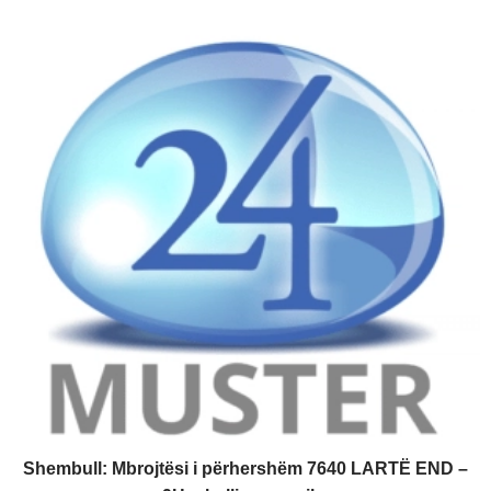
Shembull: Mbrojtësi i përhershëm 7640 LARTË END –