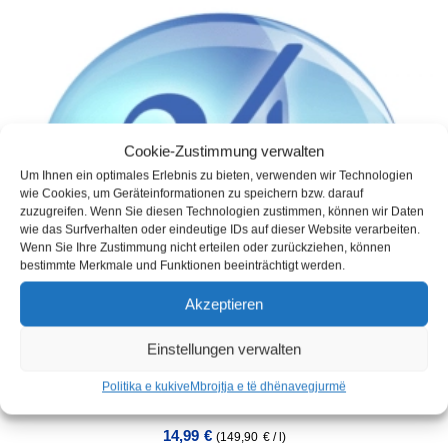
Cookie-Zustimmung verwalten
Um Ihnen ein optimales Erlebnis zu bieten, verwenden wir Technologien
wie Cookies, um Geräteinformationen zu speichern bzw. darauf
zuzugreifen. Wenn Sie diesen Technologien zustimmen, können wir Daten
wie das Surfverhalten oder eindeutige IDs auf dieser Website verarbeiten.
Wenn Sie Ihre Zustimmung nicht erteilen oder zurückziehen, können
bestimmte Merkmale und Funktionen beeinträchtigt werden.
Akzeptieren
Einstellungen verwalten
Politika e kukive
Mbrojtja e të dhënave
gjurmë
Modeli: Mbytës graniti – 3005-7620
14,99
€
(
149,90
€
/
l
)