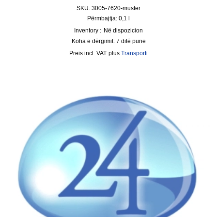
SKU: 3005-7620-muster
Përmbajtja: 0,1
l
Inventory :
Në dispozicion
Koha e dërgimit:
7 ditë pune
incl. VAT
plus
Transporti