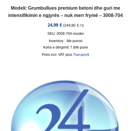
Modeli: Grumbullues premium betoni dhe guri me
intensifikimin e ngjyrës – nuk merr frymë – 3008-704
24,99
€
(
249,90
€
/
l
)
SKU: 3008-704-muster
Inventory :
Me porosi
Koha e dërgimit:
7 ditë pune
incl. VAT
plus
Transporti