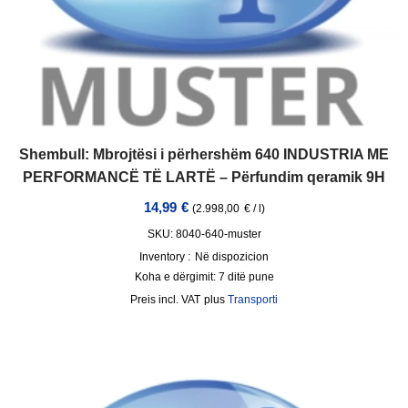
Shembull: Mbrojtësi i përhershëm 640 INDUSTRIA ME
PERFORMANCË TË LARTË – Përfundim qeramik 9H
14,99
€
(
2.998,00
€
/
l
)
SKU: 8040-640-muster
Inventory :
Në dispozicion
Koha e dërgimit:
7 ditë pune
incl. VAT
plus
Transporti