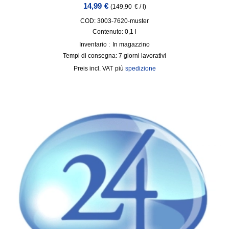
14,99
€
(
149,90
€
/
l
)
COD: 3003-7620-muster
Contenuto: 0,1
l
Inventario :
In magazzino
Tempi di consegna:
7 giorni lavorativi
incl. VAT
più
spedizione