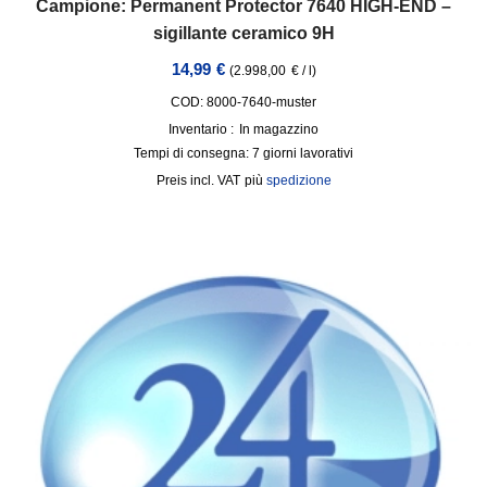
Campione: Permanent Protector 7640 HIGH-END –
sigillante ceramico 9H
14,99
€
(
2.998,00
€
/
l
)
COD: 8000-7640-muster
Inventario :
In magazzino
Tempi di consegna:
7 giorni lavorativi
incl. VAT
più
spedizione