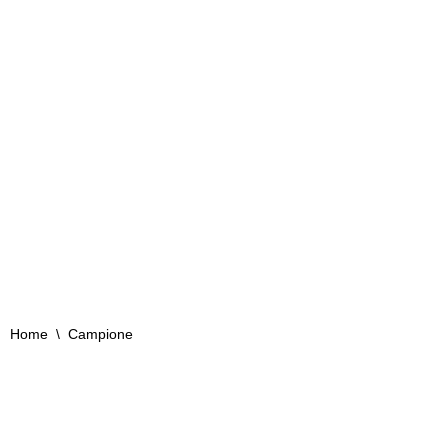
l'aiuto dei nostri campioni!
Home
\
Campione