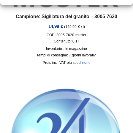
Campione: Sigillatura del granito – 3005-7620
14,99
€
(
149,90
€
/
l
)
COD: 3005-7620-muster
Contenuto: 0,1
l
Inventario :
In magazzino
Tempi di consegna:
7 giorni lavorativi
incl. VAT
più
spedizione