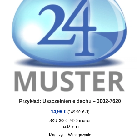
Przykład: Uszczelnienie dachu – 3002-7620
14,99
€
(
149,90
€
/
l
)
SKU: 3002-7620-muster
Treść: 0,1
l
Magazyn :
W magazynie