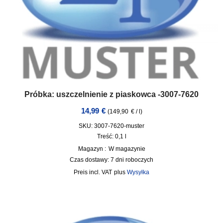
Próbka: uszczelnienie z piaskowca -3007-7620
14,99
€
(
149,90
€
/
l
)
SKU: 3007-7620-muster
Treść: 0,1
l
Magazyn :
W magazynie
Czas dostawy:
7 dni roboczych
incl. VAT
plus
Wysyłka