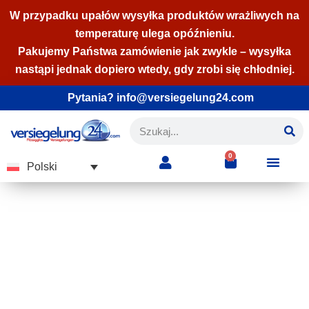
W przypadku upałów wysyłka produktów wrażliwych na
temperaturę ulega opóźnieniu.
Przejdź
Pakujemy Państwa zamówienie jak zwykle – wysyłka
do
nastąpi jednak dopiero wtedy, gdy zrobi się chłodniej.
treści
Pytania? info@versiegelung24.com
0
Polski
Próbka
Przekonaj się do naszych
uszczelniaczy z pomocą naszych