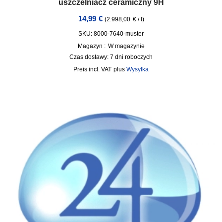
uszczelniacz ceramiczny 9H
14,99
€
(
2.998,00
€
/
l
)
SKU: 8000-7640-muster
Magazyn :
W magazynie
Czas dostawy:
7 dni roboczych
incl. VAT
plus
Wysyłka