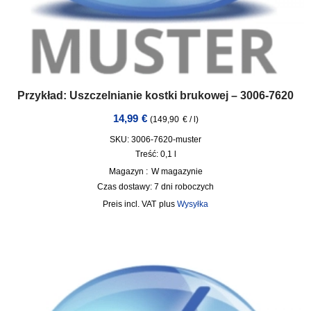
Przykład: Uszczelnianie kostki brukowej – 3006-7620
14,99
€
(
149,90
€
/
l
)
SKU: 3006-7620-muster
Treść: 0,1
l
Magazyn :
W magazynie
Czas dostawy:
7 dni roboczych
incl. VAT
plus
Wysyłka