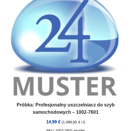
Próbka: Profesjonalny uszczelniacz do szyb
samochodowych – 1002-7601
14,99
€
(
1.499,00
€
/
l
)
SKU: 1002-7601-muster