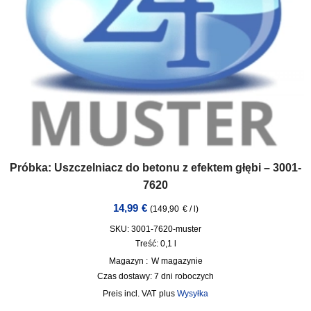
Próbka: Uszczelniacz do betonu z efektem głębi – 3001-
7620
14,99
€
(
149,90
€
/
l
)
SKU: 3001-7620-muster
Treść: 0,1
l
Magazyn :
W magazynie
Czas dostawy:
7 dni roboczych
incl. VAT
plus
Wysyłka