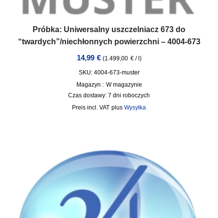
Próbka: Uniwersalny uszczelniacz 673 do
“twardych”/niechłonnych powierzchni – 4004-673
14,99
€
(
1.499,00
€
/
l
)
SKU: 4004-673-muster
Magazyn :
W magazynie
Czas dostawy:
7 dni roboczych
incl. VAT
plus
Wysyłka