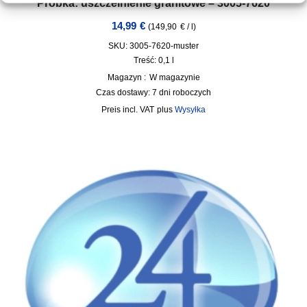
Próbka: uszczelnienie granitowe – 3005-7620
14,99
€
(
149,90
€
/
l
)
SKU: 3005-7620-muster
Treść: 0,1
l
Magazyn :
W magazynie
Czas dostawy:
7 dni roboczych
incl. VAT
plus
Wysyłka