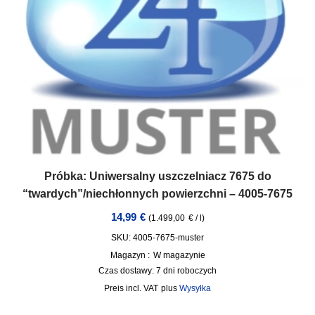
Próbka: Uniwersalny uszczelniacz 7675 do
“twardych”/niechłonnych powierzchni – 4005-7675
14,99
€
(
1.499,00
€
/
l
)
SKU: 4005-7675-muster
Magazyn :
W magazynie
Czas dostawy:
7 dni roboczych
incl. VAT
plus
Wysyłka