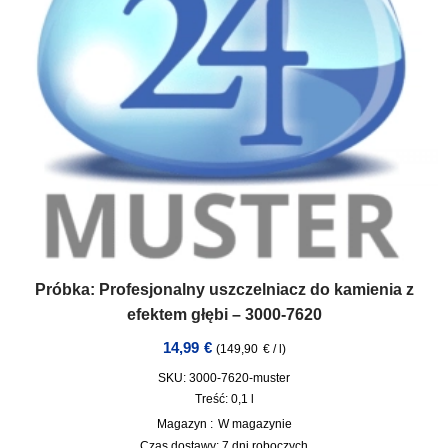
Próbka: Profesjonalny uszczelniacz do kamienia z
efektem głębi – 3000-7620
14,99
€
(
149,90
€
/
l
)
SKU: 3000-7620-muster
Treść: 0,1
l
Magazyn :
W magazynie
Czas dostawy:
7 dni roboczych