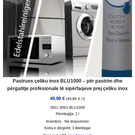
Pastrues çeliku inox BLU1000 – për pastrim dhe
përgatitje profesionale të sipërfaqeve prej çeliku inox
49,99
€
(
49,99
€
/
l
)
SKU: 9001-BLU1000
Përmbajtja: 1
l
Inventory :
Në dispozicion
Koha e dërgimit:
3 Werktage