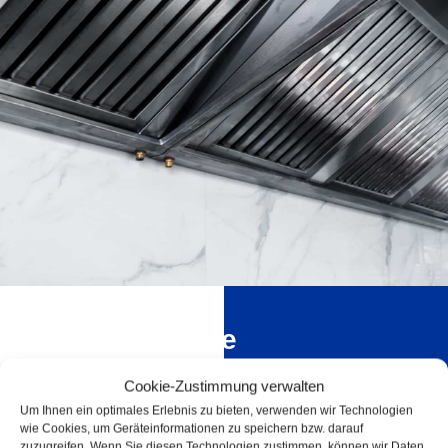
Përshkrimi dhe
funksionaliteti i produktit
Cookie-Zustimmung verwalten
Um Ihnen ein optimales Erlebnis zu bieten, verwenden wir Technologien
wie Cookies, um Geräteinformationen zu speichern bzw. darauf
zuzugreifen. Wenn Sie diesen Technologien zustimmen, können wir Daten