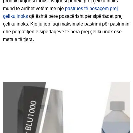
produkt kujdesi inoksi. Kujdesi perfekt prej çeliku inoks
mund të arrihet vetëm me një
pastrues të posaçëm prej
çeliku inoks
që është bërë posaçërisht për sipërfaqet prej
çeliku inoks. Kjo ju jep fuqi maksimale pastrimi për pastrimin
dhe përgatitjen e sipërfaqeve të bëra prej çeliku inox ose
metale të tjera.