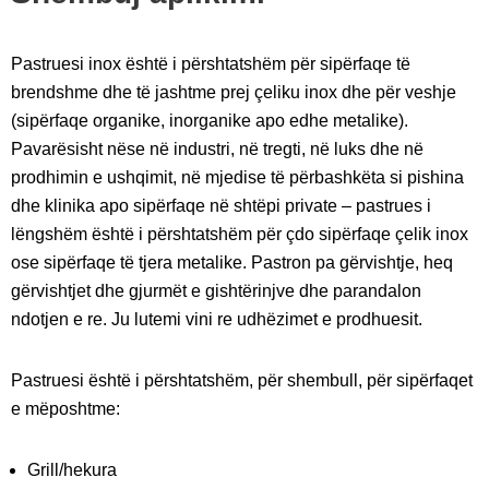
Pastruesi inox është i përshtatshëm për sipërfaqe të
brendshme dhe të jashtme prej çeliku inox dhe për veshje
(sipërfaqe organike, inorganike apo edhe metalike).
Pavarësisht nëse në industri, në tregti, në luks dhe në
prodhimin e ushqimit, në mjedise të përbashkëta si pishina
dhe klinika apo sipërfaqe në shtëpi private – pastrues i
lëngshëm është i përshtatshëm për çdo sipërfaqe çelik inox
ose sipërfaqe të tjera metalike. Pastron pa gërvishtje, heq
gërvishtjet dhe gjurmët e gishtërinjve dhe parandalon
ndotjen e re. Ju lutemi vini re udhëzimet e prodhuesit.
Pastruesi është i përshtatshëm, për shembull, për sipërfaqet
e mëposhtme:
Grill/hekura