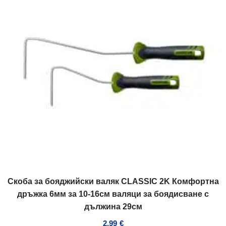
Скоба за бояджийски валяк CLASSIC 2K Комфортна
дръжка 6мм за 10-16см валяци за боядисване с
дължина 29см
2,99
€