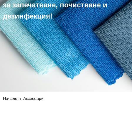
за запечатване, почистване и
дезинфекция!
Начало
\
Аксесоари