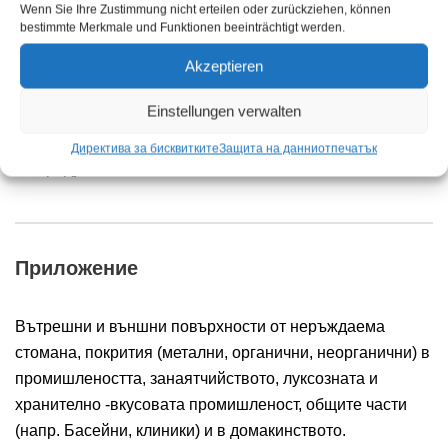
повърхности от неръждаема стомана. Резултатът е
Wenn Sie Ihre Zustimmung nicht erteilen oder zurückziehen, können
bestimmte Merkmale und Funktionen beeinträchtigt werden.
добра оптична до гланцова повърхност.
Akzeptieren
Einstellungen verwalten
Обхват на доставката: 1 x литрова бутилка 1 x описание
Директива за бисквитките
Защита на данни
отпечатък
на продукта
Приложение
Вътрешни и външни повърхности от неръждаема
стомана, покрития (метални, органични, неорганични) в
промишлеността, занаятчийството, луксозната и
хранително -вкусовата промишленост, общите части
(напр. Басейни, клиники) и в домакинството.