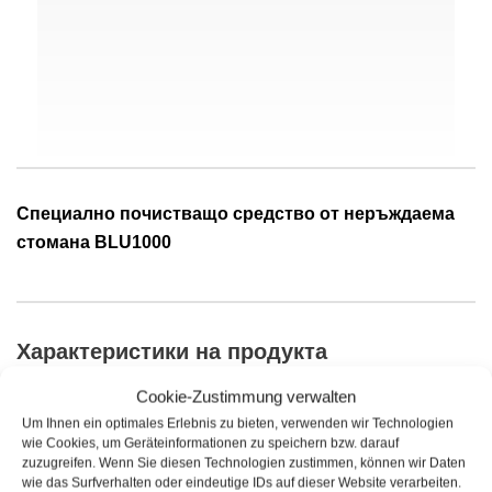
Специално почистващо средство от неръждаема
стомана BLU1000
Характеристики на продукта
Cookie-Zustimmung verwalten
Продуктът съдържа високо активни почистващи
Um Ihnen ein optimales Erlebnis zu bieten, verwenden wir Technologien
добавки и добавки за възстановяване на най -тежките
wie Cookies, um Geräteinformationen zu speichern bzw. darauf
zuzugreifen. Wenn Sie diesen Technologien zustimmen, können wir Daten
замърсени, повредени, корозирали и грозни
wie das Surfverhalten oder eindeutige IDs auf dieser Website verarbeiten.