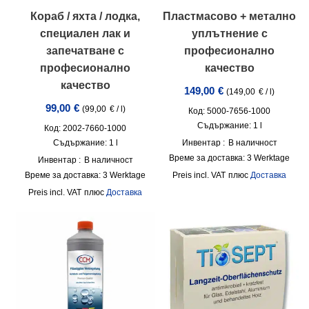
Кораб / яхта / лодка,
Пластмасово + метално
специален лак и
уплътнение с
запечатване с
професионално
професионално
качество
качество
149,00
€
(
149,00
€
/
l
)
99,00
€
(
99,00
€
/
l
)
Код: 5000-7656-1000
Съдържание: 1
l
Код: 2002-7660-1000
Съдържание: 1
l
Инвентар :
В наличност
Време за доставка:
3 Werktage
Инвентар :
В наличност
Време за доставка:
3 Werktage
incl. VAT
плюс
Доставка
incl. VAT
плюс
Доставка