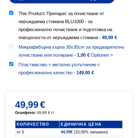
This Product: Препарат за почистване от
неръждаема стомана BLU1000 - за
професионално почистване и подготовка на
повърхности от неръждаема стомана
-
49,99
€
Микрофибърна кърпа 30x30cm за предварително
почистване или полиране
-
1,00
€
Optionen >
Пластмасово + метално уплътнение с
професионално качество
-
149,00
€
49,99
€
Grundpreis:
49,99
€
/
l
КОЛИЧЕСТВО
ЕДИНИЧНА ЦЕНА
от 5
44,99
€
(10,00% запазено)