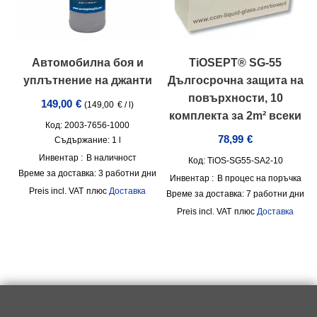
Автомобилна боя и
TiOSEPT® SG-55
уплътнение на джанти
Дългосрочна защита на
повърхности, 10
149,00
€
(
149,00
€
/
l
)
комплекта за 2m² всеки
Код: 2003-7656-1000
78,99
€
Съдържание: 1
l
Инвентар :
В наличност
Код: TiOS-SG55-SA2-10
Време за доставка:
3 работни дни
Инвентар :
В процес на поръчка
incl. VAT
плюс
Доставка
Време за доставка:
7 работни дни
incl. VAT
плюс
Доставка