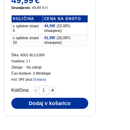
49,99
€
Grundpreis:
49,99
€
/
l
KOLIČINA
CENA NA ENOTO
s spletne strani
44,99
€
(10,00%
5
shranjeno)
s spletne strani
41,99
€
(16,00%
10
shranjeno)
Šifra: 9001-BLU1000
Vsebina: 1
l
Zaloga :
Na zalogi
Čas dostave:
3 Werktage
incl. VAT
plus
Dostava
Količina:
Dodaj v košarico