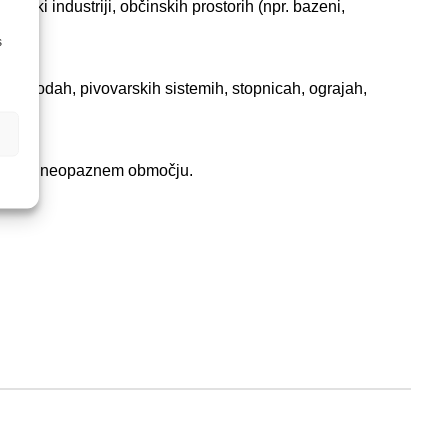
vilski industriji, občinskih prostorih (npr. bazeni,
s
a posodah, pivovarskih sistemih, stopnicah, ograjah,
usite na neopaznem območju.