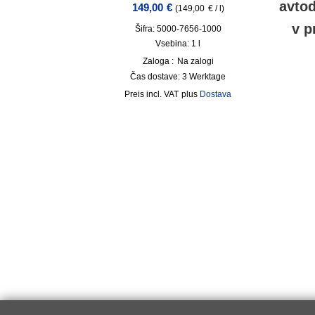
avto
149,00
€
(
149,00
€
/
l
)
v p
Šifra: 5000-7656-1000
Vsebina: 1
l
Zaloga :
Na zalogi
Čas dostave:
3 Werktage
incl. VAT
plus
Dostava