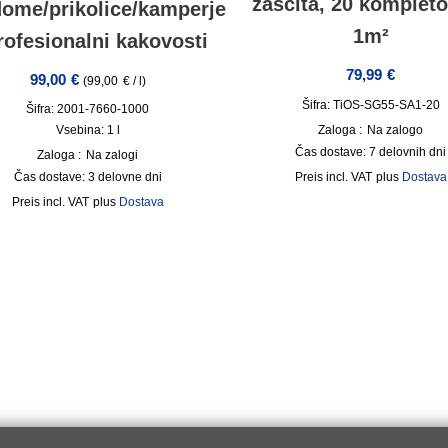
zaščita, 20 komplet
dome/prikolice/kamperje
1m²
rofesionalni kakovosti
79,99
€
99,00
€
(
99,00
€
/
l
)
Šifra: TiOS-SG55-SA1-20
Šifra: 2001-7660-1000
Zaloga :
Na zalogo
Vsebina: 1
l
Čas dostave:
7 delovnih dni
Zaloga :
Na zalogi
incl. VAT
plus
Dostava
Čas dostave:
3 delovne dni
incl. VAT
plus
Dostava