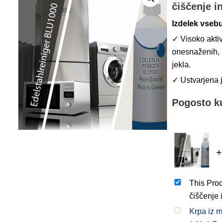
čiščenje i
Izdelek vsebu
✓ Visoko aktiv
onesnaženih, 
jekla.
✓ Ustvarjena j
Pogosto ku
+
This Prod
čiščenje 
Krpa iz m