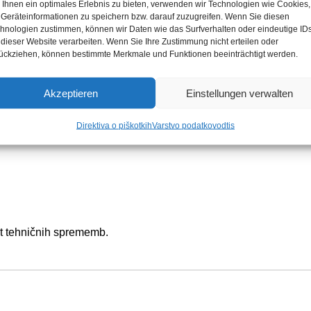
vinski, organski, anorganski) v industriji, trgovini, luksuzni in ži
Ihnen ein optimales Erlebnis zu bieten, verwenden wir Technologien wie Cookies,
Geräteinformationen zu speichern bzw. darauf zuzugreifen. Wenn Sie diesen
hnologien zustimmen, können wir Daten wie das Surfverhalten oder eindeutige ID
 dieser Website verarbeiten. Wenn Sie Ihre Zustimmung nicht erteilen oder
ückziehen, können bestimmte Merkmale und Funktionen beeinträchtigt werden.
t posebno čistilo za največjo umazanijo, usedline in korozijo n
em. razporejen.
Akzeptieren
Einstellungen verwalten
 lahko uporablja tudi na drugih površinah. Toda najprej preizk
Direktiva o piškotkih
Varstvo podatkov
odtis
et tehničnih sprememb.