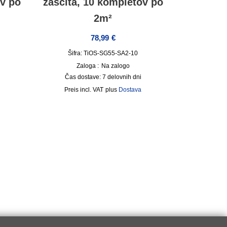
ov po
zaščita, 10 kompletov po
2m²
78,99
€
Šifra: TiOS-SG55-SA2-10
Zaloga :
Na zalogo
Čas dostave:
7 delovnih dni
incl. VAT
plus
Dostava