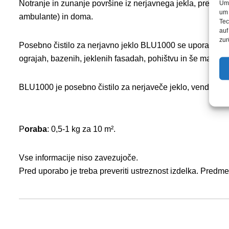
Notranje in zunanje površine iz nerjavnega jekla, premazi (ko
Um 
um 
ambulante) in doma.
Tec
auf
zur
Posebno čistilo za nerjavno jeklo BLU1000 se uporablja ko
ograjah, bazenih, jeklenih fasadah, pohištvu in še marsič
BLU1000 je posebno čistilo za nerjaveče jeklo, vendar se
P
oraba
: 0,5-1 kg za 10 m².
Vse informacije niso zavezujoče.
Pred uporabo je treba preveriti ustreznost izdelka. Predm