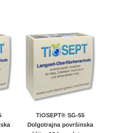
5
TiOSEPT® SG-55
nska
Dolgotrajna površinska