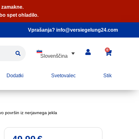
, zamakne.
bo spet ohladilo.
Vprašanja? info@versiegelung24.com
0
Slovenščina
Dodatki
Svetovalec
Stik
vo površin iz nerjavnega jekla