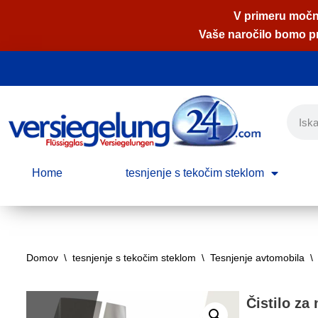
V primeru močne
Vaše naročilo bomo pri
Skoči
na
vsebino
Home
tesnjenje s tekočim steklom
Domov
\
tesnjenje s tekočim steklom
\
Tesnjenje avtomobila
\
Čistilo za