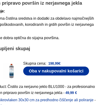
n pripravo površin iz nerjavnega jekla
je:
na čistilna sredstva in dodatki za obdelavo najmočnejših
poškodovanih, korodiranih in grdih površin iz nerjavnega
e dobra optična do sijajna površina.
pljeni skupaj
Skupna cena:
198,99
€
Oba v nakupovalni košarici
uct: Čistilo za nerjavno jeklo BLU1000 - za profesionalno
in pripravo površin iz nerjavnega jekla
-
49,99
€
ikrovlaken 30x30 cm za predhodno čiščenje ali poliranje
-