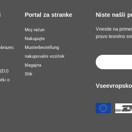
i
Portal za stranke
Niste našli p
Vnesite na primer
Moj račun
pravo tesnilno sr
Nakupujte
obrazec
Musterbestellung
nakupovalni voziček
blagajna
 (EU)
Stik
tki o
Vseevropsko 