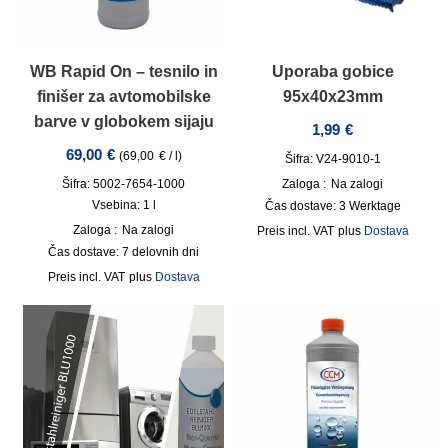
WB Rapid On – tesnilo in
Uporaba gobice
finišer za avtomobilske
95x40x23mm
barve v globokem sijaju
1,99
€
69,00
€
(
69,00
€
/
l
)
Šifra: V24-9010-1
Šifra: 5002-7654-1000
Zaloga :
Na zalogi
Vsebina: 1
l
Čas dostave:
3 Werktage
Zaloga :
Na zalogi
incl. VAT
plus
Dostava
Čas dostave:
7 delovnih dni
incl. VAT
plus
Dostava