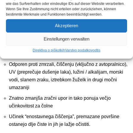
smolo in ostanke žuželk)
wie das Surfverhalten oder eindeutige IDs auf dieser Website verarbeiten.
Wenn Sie Ihre Zustimmung nicht erteilen oder zurückziehen, können
Sijajen premaz proti vodi in umazaniji, ki se ne prijema
bestimmte Merkmale und Funktionen beeinträchtigt werden.
Preprečuje, da bi se katran in ostanki žuželk prijeli na
Akzeptieren
površino
Einstellungen verwalten
Prozoren / neviden, videz površine ostane nespremenjen
Direktiva o piškotkih
Varstvo podatkov
odtis
Zmanjša praske
Odporen proti zmrzali, čiščenju (vključno z avtopralnico),
UV (preprečuje dušenje laka), lužini / alkalijam, morski
vodi, slanem zraku, iztrebkom žuželk in drugi močni
umazaniji
Znatno zmanjša zračni upor in tako ponuja večjo
učinkovitost za čolne
Učinek “enostavnega čiščenja”, premazane površine
ostanejo dlje čiste in jih je lažje očistiti.