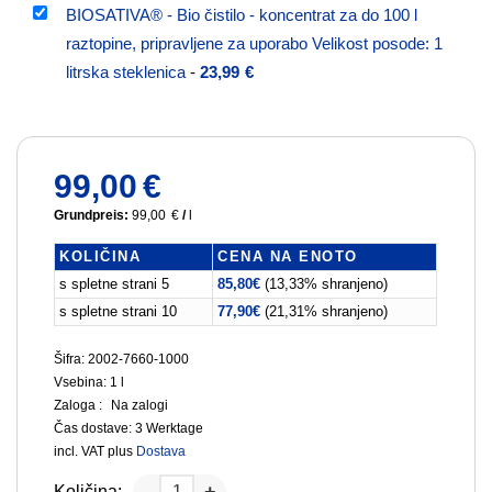
BIOSATIVA® - Bio čistilo - koncentrat za do 100 l
raztopine, pripravljene za uporabo Velikost posode: 1
litrska steklenica
-
23,99
€
99,00
€
Grundpreis:
99,00
€
/
l
KOLIČINA
CENA NA ENOTO
s spletne strani 5
85,80
€
(13,33% shranjeno)
s spletne strani 10
77,90
€
(21,31% shranjeno)
Šifra: 2002-7660-1000
Vsebina: 1
l
Zaloga :
Na zalogi
Čas dostave:
3 Werktage
incl. VAT
plus
Dostava
Količina: