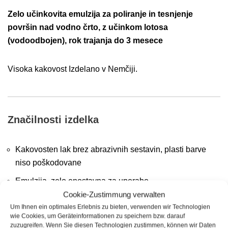
Zelo učinkovita emulzija za poliranje in tesnjenje
površin nad vodno črto,
z učinkom lotosa
(vodoodbojen), rok trajanja do 3 mesece
Visoka kakovost Izdelano v Nemčiji.
Značilnosti izdelka
Kakovosten lak brez abrazivnih sestavin, plasti barve
niso poškodovane
Emulzija, zelo enostavna za uporabo
Cookie-Zustimmung verwalten
Osvežujoč učinek sijaja in barve
Um Ihnen ein optimales Erlebnis zu bieten, verwenden wir Technologien
wie Cookies, um Geräteinformationen zu speichern bzw. darauf
Čisti, polira in tesni v enem koraku (odstrani katran,
zuzugreifen. Wenn Sie diesen Technologien zustimmen, können wir Daten