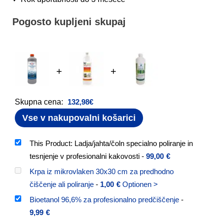
Pogosto kupljeni skupaj
+
+
Skupna cena:
132,98
€
Vse v nakupovalni košarici
This Product: Ladja/jahta/čoln specialno poliranje in
tesnjenje v profesionalni kakovosti
-
99,00
€
Krpa iz mikrovlaken 30x30 cm za predhodno
čiščenje ali poliranje
-
1,00
€
Optionen >
Bioetanol 96,6% za profesionalno predčiščenje
-
9,99
€