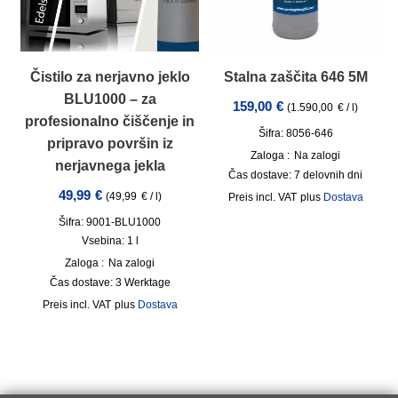
Čistilo za nerjavno jeklo
Stalna zaščita 646 5M
BLU1000 – za
159,00
€
(
1.590,00
€
/
l
)
profesionalno čiščenje in
Šifra: 8056-646
pripravo površin iz
Zaloga :
Na zalogi
nerjavnega jekla
Čas dostave:
7 delovnih dni
49,99
€
(
49,99
€
/
l
)
incl. VAT
plus
Dostava
Šifra: 9001-BLU1000
Vsebina: 1
l
Zaloga :
Na zalogi
Čas dostave:
3 Werktage
incl. VAT
plus
Dostava