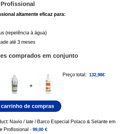
Profissional
ssional altamente eficaz para:
us (repelência à água)
dade até 3 meses
zes comprados em conjunto
Preço total:
132,98
€
+
 carrinho de compras
uct: Navio / Iate / Barco Especial Polaco & Selante em
e Profissional
-
99,00
€