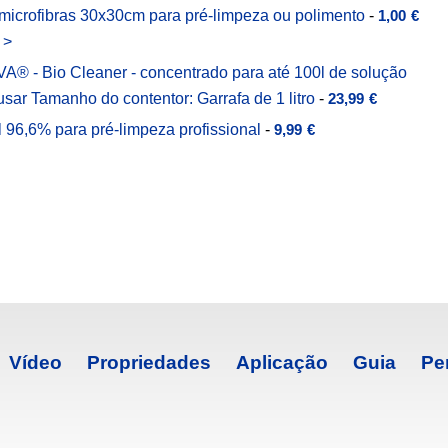
microfibras 30x30cm para pré-limpeza ou polimento
-
1,00
€
 >
A® - Bio Cleaner - concentrado para até 100l de solução
usar Tamanho do contentor: Garrafa de 1 litro
-
23,99
€
l 96,6% para pré-limpeza profissional
-
9,99
€
Vídeo
Propriedades
Aplicação
Guia
Pe