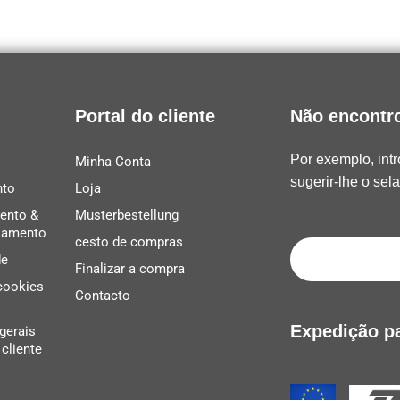
Portal do cliente
Não encontro
Por exemplo, int
Minha Conta
sugerir-lhe o sel
nto
Loja
ento &
Musterbestellung
lamento
cesto de compras
de
Finalizar a compra
 cookies
Contacto
Expedição pa
gerais
cliente