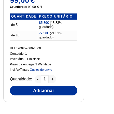
99,00
€
Grundpreis:
99,00
€
/
l
QUANTIDADE
PREÇO UNITÁRIO
85,80
€
(13,33%
de 5
guardado)
77,90
€
(21,31%
de 10
guardado)
REF: 2002-7660-1000
Conteúdo: 1
l
Inventário :
Em stock
Prazo de entrega:
3 Werktage
incl. VAT
mais
Custos de envio
Quantidade:
Adicionar