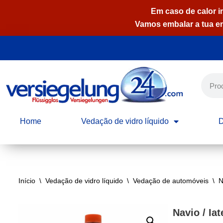
Em caso de calor i
Vamos embalar a tua e
Avançar
para
o
conteúdo
Home
Vedação de vidro líquido
D
Início
\
Vedação de vidro líquido
\
Vedação de automóveis
\
N
Navio / Ia