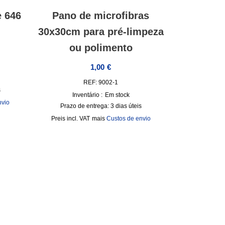
 646
Pano de microfibras
30x30cm para pré-limpeza
ou polimento
1,00
€
REF: 9002-1
s
Inventário :
Em stock
nvio
Prazo de entrega:
3 dias úteis
incl. VAT
mais
Custos de envio