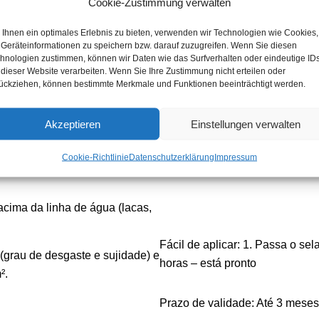
Cookie-Zustimmung verwalten
e alcatrão, resina e insectos)
e são mais fáceis de limpar.
, brilhante
Ihnen ein optimales Erlebnis zu bieten, verwenden wir Technologien wie Cookies,
Para interiores e exteriores
Geräteinformationen zu speichern bzw. darauf zuzugreifen. Wenn Sie diesen
à superfície
hnologien zustimmen, können wir Daten wie das Surfverhalten oder eindeutige ID
 dieser Website verarbeiten. Wenn Sie Ihre Zustimmung nicht erteilen oder
-se inalterado
ückziehen, können bestimmte Merkmale und Funktionen beeinträchtigt werden.
Conteúdo da entrega: 1 x garrafa
Akzeptieren
Einstellungen verwalten
Cookie-Richtlinie
Datenschutzerklärung
Impressum
acima da linha de água (lacas,
Fácil de aplicar: 1. Passa o se
 (grau de desgaste e sujidade) e
horas – está pronto
².
Prazo de validade: Até 3 meses