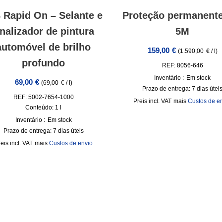
Rapid On – Selante e
Proteção permanente
inalizador de pintura
5M
automóvel de brilho
159,00
€
(
1.590,00
€
/
l
)
profundo
REF: 8056-646
Inventário :
Em stock
69,00
€
(
69,00
€
/
l
)
Prazo de entrega:
7 dias útei
REF: 5002-7654-1000
incl. VAT
mais
Custos de e
Conteúdo: 1
l
Inventário :
Em stock
Prazo de entrega:
7 dias úteis
incl. VAT
mais
Custos de envio