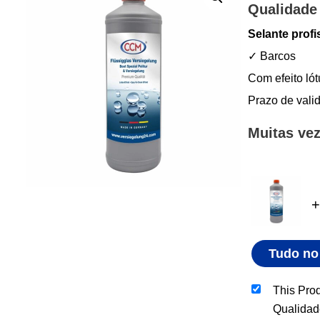
Qualidade 
Selante profi
✓ Barcos
Com efeito lót
Prazo de vali
Muitas ve
+
Tudo no
This Prod
Qualidad