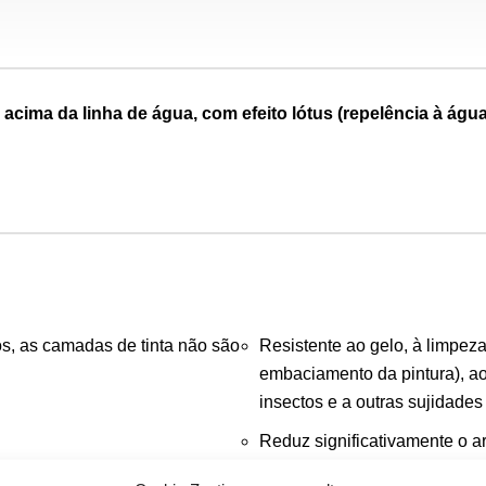
s acima da linha de água,
com efeito lótus (repelência à água
s, as camadas de tinta não são
Resistente ao gelo, à limpeza
embaciamento da pintura), aos
insectos e a outras sujidade
Reduz significativamente o a
Efeito “easy-to-clean”, as su