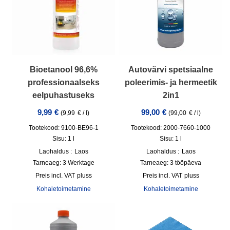
Bioetanool 96,6%
Autovärvi spetsiaalne
professionaalseks
poleerimis- ja hermeetik
eelpuhastuseks
2in1
9,99
€
99,00
€
(
9,99
€
/
l
)
(
99,00
€
/
l
)
Tootekood: 9100-BE96-1
Tootekood: 2000-7660-1000
Sisu: 1
l
Sisu: 1
l
Laohaldus :
Laos
Laohaldus :
Laos
Tarneaeg:
3 Werktage
Tarneaeg:
3 tööpäeva
incl. VAT
pluss
incl. VAT
pluss
Kohaletoimetamine
Kohaletoimetamine