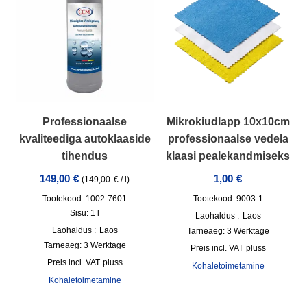
Professionaalse
Mikrokiudlapp 10x10cm
kvaliteediga autoklaaside
professionaalse vedela
tihendus
klaasi pealekandmiseks
149,00
€
1,00
€
(
149,00
€
/
l
)
Tootekood: 1002-7601
Tootekood: 9003-1
Sisu: 1
l
Laohaldus :
Laos
Laohaldus :
Laos
Tarneaeg:
3 Werktage
Tarneaeg:
3 Werktage
incl. VAT
pluss
incl. VAT
pluss
Kohaletoimetamine
Kohaletoimetamine