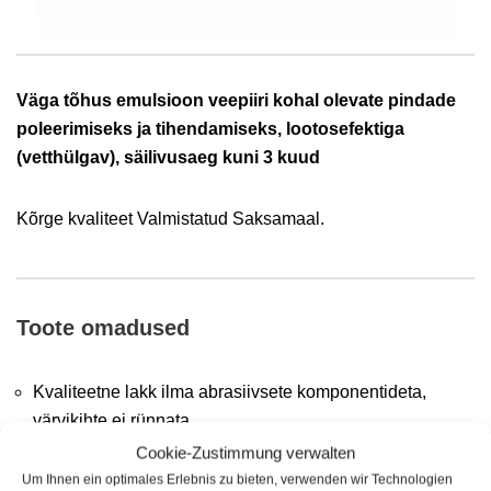
Väga tõhus emulsioon veepiiri kohal olevate pindade
poleerimiseks ja tihendamiseks,
lootosefektiga
(vetthülgav), säilivusaeg kuni 3 kuud
Kõrge kvaliteet Valmistatud Saksamaal.
Toote omadused
Kvaliteetne lakk ilma abrasiivsete komponentideta,
värvikihte ei rünnata
Cookie-Zustimmung verwalten
Emulsioon, väga lihtne kasutada
Um Ihnen ein optimales Erlebnis zu bieten, verwenden wir Technologien