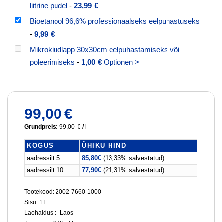
liitrine pudel
-
23,99
€
Bioetanool 96,6% professionaalseks eelpuhastuseks
-
9,99
€
Mikrokiudlapp 30x30cm eelpuhastamiseks või
poleerimiseks
-
1,00
€
Optionen >
99,00
€
Grundpreis:
99,00
€
/
l
KOGUS
ÜHIKU HIND
aadressilt 5
85,80
€
(13,33% salvestatud)
aadressilt 10
77,90
€
(21,31% salvestatud)
Tootekood: 2002-7660-1000
Sisu: 1
l
Laohaldus :
Laos