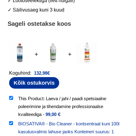
✓ Lootoseefektiga (vett hülgav)
✓ Säilivusaeg kuni 3 kuud
Sageli ostetakse koos
+
+
Koguhind:
132,98
€
Kõik ostukorvis
This Product: Laeva / jahi / paadi spetsiaalne
poleerimine ja tihendamine professionaalse
kvaliteediga
-
99,00
€
BIOSATIVA® - Bio Cleaner - kontsentraat kuni 100l
kasutusvalmis lahuse jaoks Konteineri suurus: 1