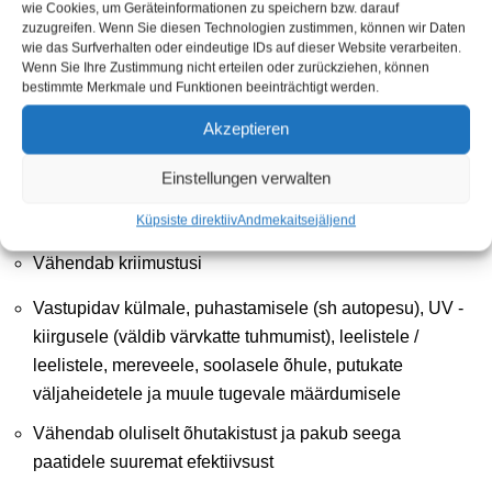
Sära ja värvi värskendav efekt
wie Cookies, um Geräteinformationen zu speichern bzw. darauf
zuzugreifen. Wenn Sie diesen Technologien zustimmen, können wir Daten
Puhastab, poleerib ja tihendab ühe sammuga (eemaldab
wie das Surfverhalten oder eindeutige IDs auf dieser Website verarbeiten.
Wenn Sie Ihre Zustimmung nicht erteilen oder zurückziehen, können
tõrva, vaigu ja putukate jäägid)
bestimmte Merkmale und Funktionen beeinträchtigt werden.
Vett ja mustust hülgav mittekleepuv kate, läikiv
Akzeptieren
Väldib tõrva ja putukajäätmete pinnale kleepumist
Einstellungen verwalten
Läbipaistev / nähtamatu, pinna välimus jääb
Küpsiste direktiiv
Andmekaitse
jäljend
muutumatuks
Vähendab kriimustusi
Vastupidav külmale, puhastamisele (sh autopesu), UV -
kiirgusele (väldib värvkatte tuhmumist), leelistele /
leelistele, mereveele, soolasele õhule, putukate
väljaheidetele ja muule tugevale määrdumisele
Vähendab oluliselt õhutakistust ja pakub seega
paatidele suuremat efektiivsust