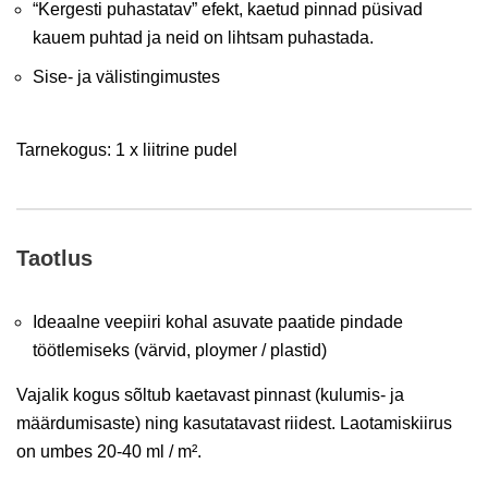
“Kergesti puhastatav” efekt, kaetud pinnad püsivad
kauem puhtad ja neid on lihtsam puhastada.
Sise- ja välistingimustes
Tarnekogus: 1 x liitrine pudel
Taotlus
Ideaalne veepiiri kohal asuvate paatide pindade
töötlemiseks (värvid, ploymer / plastid)
Vajalik kogus sõltub kaetavast pinnast (kulumis- ja
määrdumisaste) ning kasutatavast riidest. Laotamiskiirus
on umbes 20-40 ml / m².