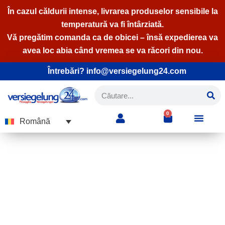
În cazul căldurii intense, livrarea produselor sensibile la
temperatură va fi întârziată.
Sari
Vă pregătim comanda ca de obicei – însă expedierea va
la
avea loc abia când vremea se va răcori din nou.
conținut
Întrebări? info@versiegelung24.com
0
Română