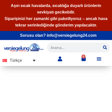
Aşırı sıcak havalarda, sıcaklığa duyarlı ürünlerin
sevkiyatı gecikebilir.
İçeriğe
Siparişinizi her zamanki gibi paketliyoruz – ancak hava
geç
tekrar serinlediğinde gönderim yapılacaktır.
Sorusu olan? info@versiegelung24.com
0
Türkçe