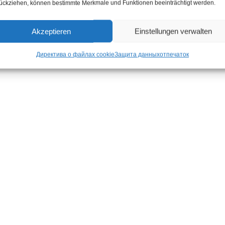
ückziehen, können bestimmte Merkmale und Funktionen beeinträchtigt werden.
Мо
Мо
Akzeptieren
Einstellungen verwalten
М
Мя
Директива о файлах cookie
Защита данных
отпечаток
м