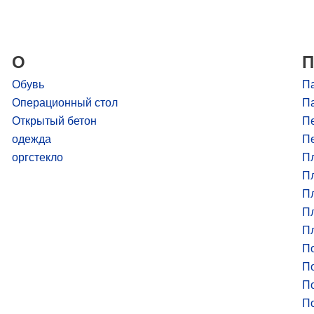
О
П
Обувь
П
Операционный стол
Па
Открытый бетон
П
одежда
П
оргстекло
П
П
П
Пл
Пл
По
П
П
П