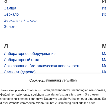
З
И
Замша
Из
Зеркало
Ис
Зеркальный шкаф
Золото
Л
Лабораторное оборудование
М
Лабораторный стол
М
Лакированная/металлическая поверхность
М
Ламинат (дерево)
Ме
Ламинат (пластик)
М
Cookie-Zustimmung verwalten
Легкосплавные диски
М
Лепные потолки
М
Ihnen ein optimales Erlebnis zu bieten, verwenden wir Technologien wie Cookies,
Geräteinformationen zu speichern bzw. darauf zuzugreifen. Wenn Sie diesen
Лодки
Ме
hnologien zustimmen, können wir Daten wie das Surfverhalten oder eindeutige ID
Ме
 dieser Website verarbeiten. Wenn Sie Ihre Zustimmung nicht erteilen oder