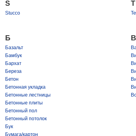
S
T
Stucco
Te
Б
В
Базальт
В
Бамбук
В
Бархат
В
Береза
В
Бетон
Ви
Бетонная укладка
В
Бетонные лестницы
В
Бетонные плиты
Бетонный пол
Бетонный потолок
Бук
Бумага/картон