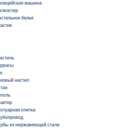
олицейская машина
олиэстер
стельное белье
астик
кстиль
еррасы
к
ковый настил
тан
ополь
актор
отуарная плитка
рубопровод
убы из нержавеющей стали