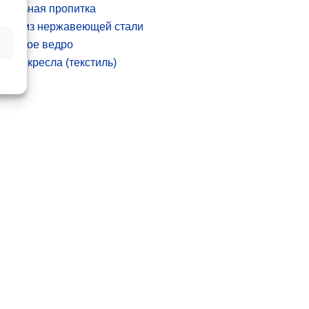
дальная пропитка
йка из нержавеющей стали
усорное ведро
гкие кресла (текстиль)
еталл