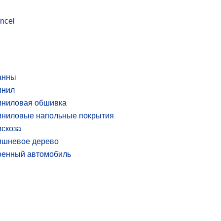
ncel
анны
инил
иниловая обшивка
иниловые напольные покрытия
скоза
ишневое дерево
оенный автомобиль