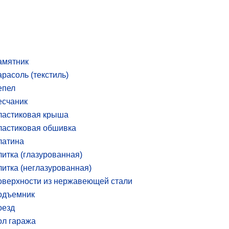
амятник
расоль (текстиль)
епел
есчаник
ластиковая крыша
ластиковая обшивка
латина
итка (глазурованная)
итка (неглазурованная)
верхности из нержавеющей стали
одъемник
оезд
ол гаража