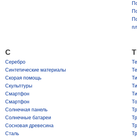
П
П
По
пл
С
Т
Серебро
Те
Синтетические материалы
Т
Скорая помощь
Ти
Скульптуры
Ти
Смартфон
Ти
Смартфон
Т
Солнечная панель
Тр
Солнечные батареи
Тр
Сосновая древесина
Т
Сталь
Тр