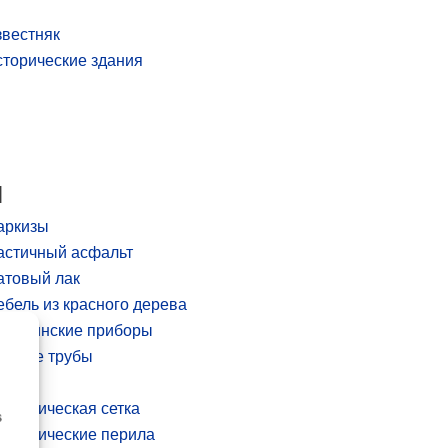
вестняк
торические здания
М
аркизы
астичный асфальт
атовый лак
бель из красного дерева
едицинские приборы
едные трубы
едь
таллическая сетка
s
таллические перила