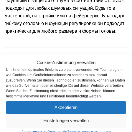
Наушники с защитой от шума в соответствии с EN 352
подходят для любых шумовых ситуаций. Будь то в
мастерской, на стройке или на фейерверке. Благодаря
гибкому оголовью и функции регулировки он подходит
практически для любого размера и формы головы.
свойства продукта
Cookie-Zustimmung verwalten
Um Ihnen ein optimales Erlebnis zu bieten, verwenden wir Technologien
wie Cookies, um Geräteinformationen zu speichern bzw. darauf
Малый вес и высокая стабильность
zuzugreifen. Wenn Sie diesen Technologien zustimmen, können wir Daten
wie das Surfverhalten oder eindeutige IDs auf dieser Website verarbeiten.
Наушники согласно EN 352
Wenn Sie Ihre Zustimmung nicht erteilen oder zurückziehen, können
bestimmte Merkmale und Funktionen beeinträchtigt werden.
Легкий, удобный и удобный
Akzeptieren
Идеально подходит для всех шумовых ситуаций без
больших пиков уровня
Einstellungen verwalten
Материал: пластик
Директива о файлах cookie
Защита данных
отпечаток