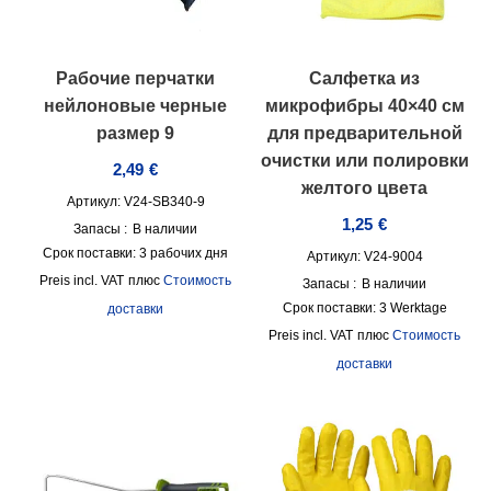
Рабочие перчатки
Салфетка из
нейлоновые черные
микрофибры 40×40 см
размер 9
для предварительной
очистки или полировки
2,49
€
желтого цвета
Артикул: V24-SB340-9
1,25
€
Запасы :
В наличии
Срок поставки:
3 рабочих дня
Артикул: V24-9004
incl. VAT
плюс
Стоимость
Запасы :
В наличии
Срок поставки:
3 Werktage
доставки
incl. VAT
плюс
Стоимость
доставки