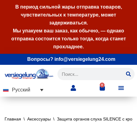
В период сильной жары отправка товаров,
чувствительных к температуре, может
Перейти
задерживаться.
к
Мы упакуем ваш заказ, как обычно, — однако
содержимому
отправка состоится только тогда, когда станет
прохладнее.
Вопросы? info@versiegelung24.com
0
Русский
Главная
\
Аксессуары
\
Защита органов слуха SILENCE с крон