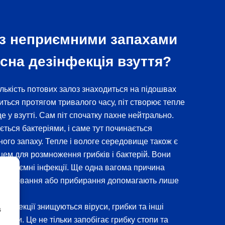
 з неприємними запахами
исна дезінфекція взуття?
лькість потових залоз знаходиться на підошвах
ситься протягом тривалого часу, піт створює тепле
е у взутті. Сам піт спочатку пахне нейтрально.
ється бактеріями, і саме тут починається
ого запаху. Тепле і вологе середовище також є
ем для розмноження грибків і бактерій. Вони
еприємні інфекції. Ще одна вагома причина
ровітрювання або прибирання допомагають лише
ірі.
зінфекції знищуються віруси, грибки та інші
s
нізми. Це не тільки запобігає грибку стопи та