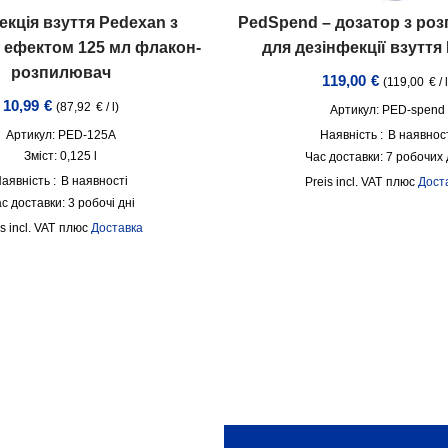
екція взуття Pedexan з
PedSpend – дозатор з ро
 ефектом 125 мл флакон-
для дезінфекції взуття
розпилювач
119,00
€
(
119,00
€
/
10,99
€
(
87,92
€
/
l
)
Артикул: PED-spend
Артикул: PED-125A
Наявність :
В наявнос
Зміст: 0,125
l
Час доставки:
7 робочих 
аявність :
В наявності
incl. VAT
плюс
Дост
с доставки:
3 робочі дні
incl. VAT
плюс
Доставка