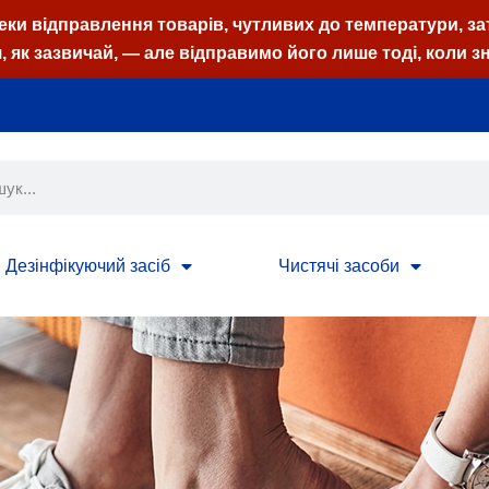
пеки відправлення товарів, чутливих до температури, з
 як зазвичай, — але відправимо його лише тоді, коли з
Дезінфікуючий засіб
Чистячі засоби