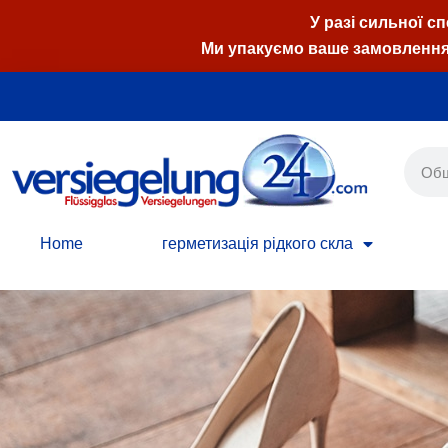
У разі сильної с
Ми упакуємо ваше замовлення,
Перейти
до
вмісту
Home
герметизація рідкого скла