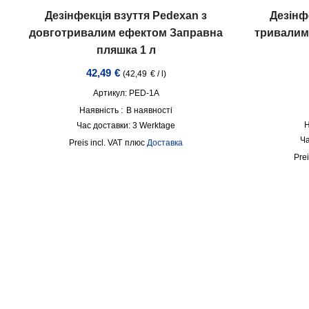
Дезінфекція взуття Pedexan з
Дезінф
довготривалим ефектом Заправна
тривалим
пляшка 1 л
42,49
€
(
42,49
€
/
l
)
Артикул: PED-1A
Наявність :
В наявності
Н
Час доставки:
3 Werktage
Ча
incl. VAT
плюс
Доставка