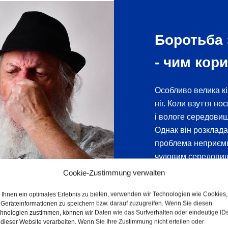
Боротьба
- чим кор
Особливо велика кі
ніг. Коли взуття но
і вологе середовищ
Однак він розклада
проблема неприємн
чудовим середовищ
можуть викликати н
Cookie-Zustimmung verwalten
діяти. На жаль, п
Ihnen ein optimales Erlebnis zu bieten, verwenden wir Technologien wie Cookies,
в дуже обмеженій м
Geräteinformationen zu speichern bzw. darauf zuzugreifen. Wenn Sie diesen
При професійній де
hnologien zustimmen, können wir Daten wie das Surfverhalten oder eindeutige ID
 dieser Website verarbeiten. Wenn Sie Ihre Zustimmung nicht erteilen oder
патогенні мікроорга