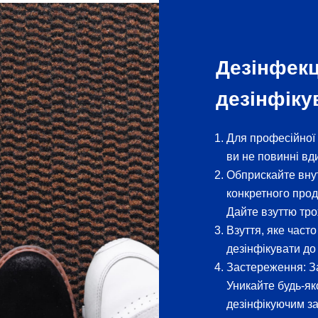
Дезінфекц
дезінфіку
Для професійної 
ви не повинні вд
Обприскайте вну
конкретного прод
Дайте взуттю тро
Взуття, яке част
дезінфікувати до
Застереження: З
Уникайте будь-як
дезінфікуючим за