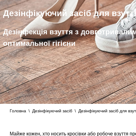
Дезінфікуючий засіб для взутт
Дезінфекція взуття з довготривали
оптимальної гігієни
Головна
\
Дезінфікуючий засіб
\
Дезінфікуючий засіб для взу
Майже кожен, хто носить кросівки або робоче взуття пр