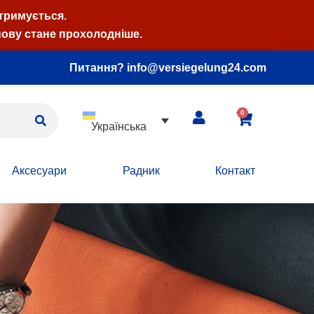
атримується.
нову стане прохолодніше.
Питання? info@versiegelung24.com
0
Українська
Аксесуари
Радник
Контакт