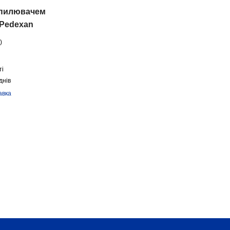
зпилювачем
 Pedexan
l
)
ті
днів
авка