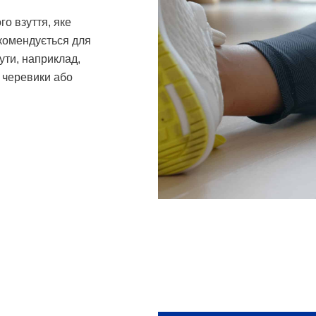
о взуття, яке
комендується для
бути, наприклад,
, черевики або