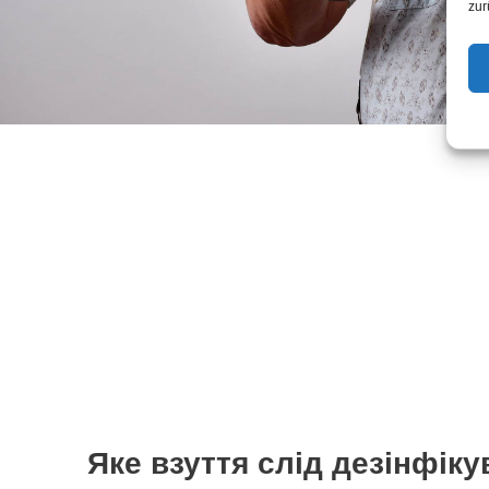
zur
Яке взуття слід дезінфіку