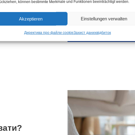
ückziehen, können bestimmte Merkmale und Funktionen beeinträchtigt werden.
іншим інфекціям. 
Akzeptieren
Einstellungen verwalten
Директива про файли cookie
Захист даних
відбиток
вати?