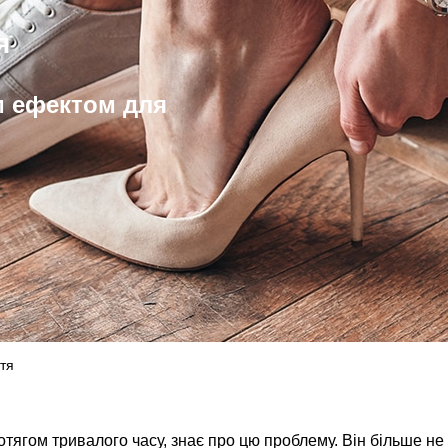
я
м ефектом для
ття
отягом тривалого часу, знає про цю проблему. Він більше н