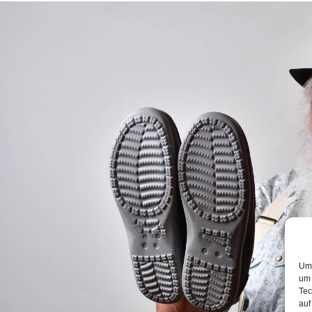
Um 
um 
Tec
auf