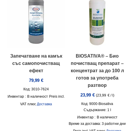
Запечатване на камък
BIOSATIVA® – Био
със самопочистващ
почистващ препарат –
ефект
концентрат за до 100 л
готов за употреба
79,99
€
разтвор
Код: 3010-7624
23,99
€
(
23,99
€
/
l
)
Инвентар :
В наличност
incl.
Код: 9000-Biosativa
VAT
плюс
Доставка
Съдържание: 1
l
Инвентар :
В наличност
Време за доставка:
3 работни дни
incl. VAT
плюс
Доставка