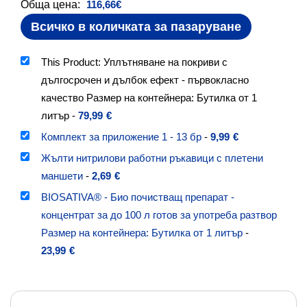
Обща цена:
116,66
€
Всичко в количката за пазаруване
This Product: Уплътняване на покриви с
дългосрочен и дълбок ефект - първокласно
качество Размер на контейнера: Бутилка от 1
литър
-
79,99
€
Комплект за приложение 1 - 13 бр
-
9,99
€
Жълти нитрилови работни ръкавици с плетени
маншети
-
2,69
€
BIOSATIVA® - Био почистващ препарат -
концентрат за до 100 л готов за употреба разтвор
Размер на контейнера: Бутилка от 1 литър
-
23,99
€