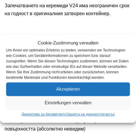
Запечатването на керемиди V24 има неограничен срок
на годност в оригиналния затворен контейнер.
Cookie-Zustimmung verwalten
Обхват на доставката: 1 x литрова бутилка 1 x
Um Ihnen ein optimales Erlebnis zu bieten, verwenden wir Technologien
пръскаща глава с помпа
wie Cookies, um Geräteinformationen zu speichern bzw. darauf
zuzugreifen. Wenn Sie diesen Technologien zustimmen, können wir Daten
wie das Surfverhalten oder eindeutige IDs auf dieser Website verarbeiten.
✓ Ефективна трайна повърхностна защита срещу вода,
Wenn Sie Ihre Zustimmung nicht erteilen oder zurückziehen, können
bestimmte Merkmale und Funktionen beeinträchtigt werden.
замърсявания и атмосферни влияния
Akzeptieren
✓ предотвратява растежа на мъхове, лишеи, гъбички и
Einstellungen verwalten
други природни влияния
Директива за бисквитките
Защита на данни
отпечатък
✓ без промяна във външния вид и усещането на
повърхността (абсолютно невидим)