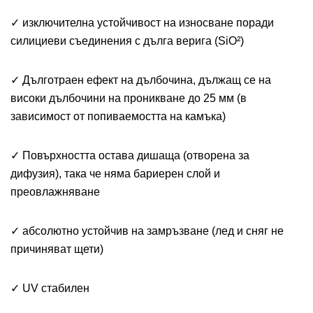
✓ изключителна устойчивост на износване поради
силициеви съединения с дълга верига (SiO²)
✓ Дълготраен ефект на дълбочина, дължащ се на
високи дълбочини на проникване до 25 мм (в
зависимост от попиваемостта на камъка)
✓ Повърхността остава дишаща (отворена за
дифузия), така че няма бариерен слой и
преовлажняване
✓ абсолютно устойчив на замръзване (лед и сняг не
причиняват щети)
✓ UV стабилен