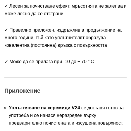
✓ Лесен за почистване ефект: мръсотията не залепва и
може лесно да се отстрани
✓ Правилно приложен, издръжлив в продължение на
много години, тъй като уплътнителят образува
ковалентна (постоянна) връзка с повърхността
✓ Може да се прилага при -10 до + 70 ° C
Приложение
Уплътняване на керемиди V24
се доставя готов за
употреба и се нанася неразреден върху
предварително почистената и изсушена повърхност.