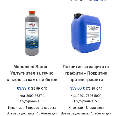
Monument Stone –
Покритие за защита от
Уплътнител за течно
графити – Покритие
стъкло за камък и бетон
против графити
89,99
€
359,00
€
(
89,99
€
/
l
)
(
71,80
€
/
l
)
Код: 3009-8637-1
Код: 9201-7626-5000
Съдържание: 1
l
Съдържание: 5
l
Инвентар :
В процес на поръчка
Инвентар :
В наличност
Време за доставка:
7 работни дни
Време за доставка:
7 работни дни