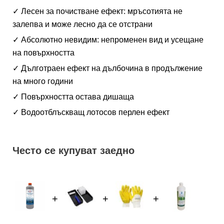
✓ Лесен за почистване ефект: мръсотията не
залепва и може лесно да се отстрани
✓ Абсолютно невидим: непроменен вид и усещане
на повърхността
✓ Дълготраен ефект на дълбочина в продължение
на много години
✓ Повърхността остава дишаща
✓ Водоотблъскващ лотосов перлен ефект
Често се купуват заедно
+
+
+