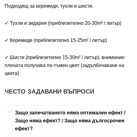
Подходящ за керемиди, тухли и шисти.
✓ Тухли и зидария (приблизително 20-30m² / литър)
✓ Керемиди (приблизително 15-25m² / литър)
✓ Шисти (приблизително 15-30m² / литър), внимание:
плочата получава по-тъмен цвят (задълбочаване на
цвета)
ЧЕСТО ЗАДАВАНИ ВЪПРОСИ
Защо запечатването няма оптимален ефект /
Защо няма ефект? / Защо няма дългосрочен
ефект?