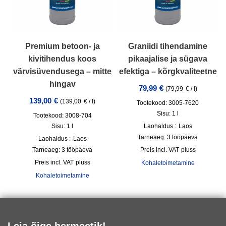
Premium betoon- ja
Graniidi tihendamine
kivitihendus koos
pikaajalise ja sügava
värvisüvendusega – mitte
efektiga – kõrgkvaliteetne
hingav
79,99
€
(
79,99
€
/
l
)
139,00
€
(
139,00
€
/
l
)
Tootekood: 3005-7620
Sisu: 1
l
Tootekood: 3008-704
Sisu: 1
l
Laohaldus :
Laos
Tarneaeg:
3 tööpäeva
Laohaldus :
Laos
Tarneaeg:
3 tööpäeva
incl. VAT
pluss
incl. VAT
pluss
Kohaletoimetamine
Kohaletoimetamine