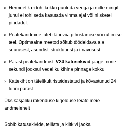
Hermeetik ei tohi kokku puutuda veega ja mitte mingil
juhul ei tohi seda kasutada vihma ajal või niisketel
pindadel.
Pealekandmine tuleb läbi viia pihustamise või rullimise
teel. Optimaalne meetod sõltub töödeldava ala
suurusest, asendist, struktuurist ja imavusest
Pärast pealekandmist,
V24 katusekivid
jääge mõne
sekundi jooksul vedeliku kihina pinnaga kokku.
Kattekiht on täielikult ristsidestatud ja kõvastunud 24
tunni pärast.
Üksikasjaliku rakenduse kirjelduse leiate meie
andmelehelt
Sobib katusekivide, telliste ja kiltkivi jaoks.