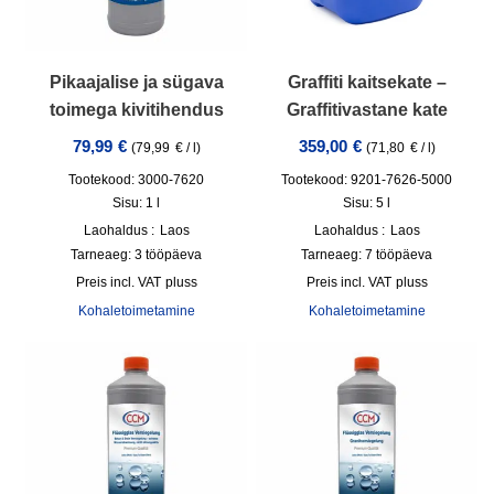
Pikaajalise ja sügava
Graffiti kaitsekate –
toimega kivitihendus
Graffitivastane kate
79,99
€
359,00
€
(
79,99
€
/
l
)
(
71,80
€
/
l
)
Tootekood: 3000-7620
Tootekood: 9201-7626-5000
Sisu: 1
l
Sisu: 5
l
Laohaldus :
Laos
Laohaldus :
Laos
Tarneaeg:
3 tööpäeva
Tarneaeg:
7 tööpäeva
incl. VAT
pluss
incl. VAT
pluss
Kohaletoimetamine
Kohaletoimetamine