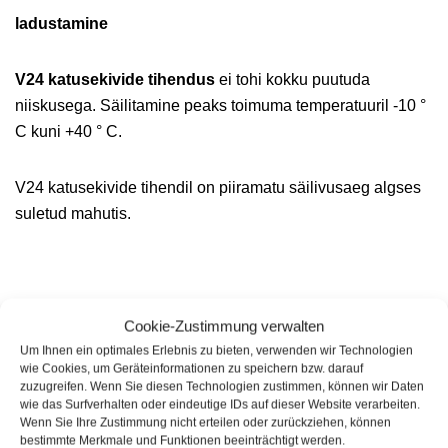
ladustamine
V24 katusekivide tihendus
ei tohi kokku puutuda
niiskusega. Säilitamine peaks toimuma temperatuuril -10 °
C kuni +40 ° C.
V24 katusekivide tihendil on piiramatu säilivusaeg algses
suletud mahutis.
Tarnekomplekt: 1 x liitrine pudel 1 x pumba pihustuspea
Cookie-Zustimmung verwalten
Um Ihnen ein optimales Erlebnis zu bieten, verwenden wir Technologien
wie Cookies, um Geräteinformationen zu speichern bzw. darauf
✓ Efektiivne püsiv pinnakaitse vee, mustuse ja ilmastiku
zuzugreifen. Wenn Sie diesen Technologien zustimmen, können wir Daten
eest
wie das Surfverhalten oder eindeutige IDs auf dieser Website verarbeiten.
Wenn Sie Ihre Zustimmung nicht erteilen oder zurückziehen, können
bestimmte Merkmale und Funktionen beeinträchtigt werden.