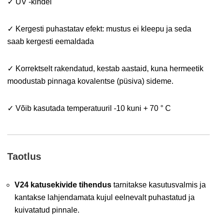
✓ UV -kindel
✓ Kergesti puhastatav efekt: mustus ei kleepu ja seda
saab kergesti eemaldada
✓ Korrektselt rakendatud, kestab aastaid, kuna hermeetik
moodustab pinnaga kovalentse (püsiva) sideme.
✓ Võib kasutada temperatuuril -10 kuni + 70 ° C
Taotlus
V24 katusekivide tihendus
tarnitakse kasutusvalmis ja
kantakse lahjendamata kujul eelnevalt puhastatud ja
kuivatatud pinnale.