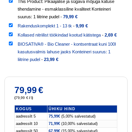
This Product: Pikaajalise ja sügava mõjuga katuse
tihendamine - esmaklassiline kvaliteet Konteineri
suurus: 1 liitrine pudel
-
79,99
€
Rakenduskomplekt 1 - 13 tk
-
9,99
€
Kollased nitriilist töökindad kootud kätistega
-
2,69
€
BIOSATIVA® - Bio Cleaner - kontsentraat kuni 100l
kasutusvalmis lahuse jaoks Konteineri suurus: 1
liitrine pudel
-
23,99
€
79,99
€
(
79,99
€
/
l
)
KOGUS
ÜHIKU HIND
aadressilt 5
75,99
€
(5,00% salvestatud)
aadressilt 10
71,99
€
(10,00% salvestatud)
aadressilt 50
67,99
€
(15,00% salvestatud)