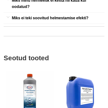
Miks minu hermeetik ei kesta nii kaua kui
oodatud?
Miks ei teki soovitud helmestamise efekti?
Seotud tooted