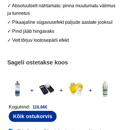
✓ Absoluutselt nähtamatu: pinna muutumatu välimus
ja tunnetus
✓ Pikaajaline sügavusefekt paljude aastate jooksul
✓ Pind jääb hingavaks
✓ Vett tõrjuv lootosepärli efekt
Sageli ostetakse koos
+
+
+
Koguhind:
116,66
€
Kõik ostukorvis