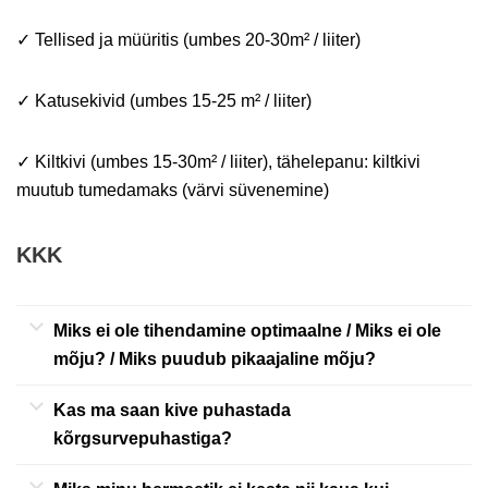
✓ Tellised ja müüritis (umbes 20-30m² / liiter)
✓ Katusekivid (umbes 15-25 m² / liiter)
✓ Kiltkivi (umbes 15-30m² / liiter), tähelepanu: kiltkivi
muutub tumedamaks (värvi süvenemine)
KKK
Miks ei ole tihendamine optimaalne / Miks ei ole
mõju? / Miks puudub pikaajaline mõju?
Kas ma saan kive puhastada
kõrgsurvepuhastiga?