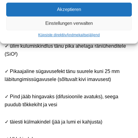
✓ hoiab ära sammalde, samblike, seente ja muude
Akzeptieren
looduslike mõjude kasvu
Einstellungen verwalten
✓ ei muutu pinna väljanägemist (täiesti nähtamatu)
Küpsiste direktiiv
Andmekaitse
jäljend
✓ ülim kulumiskindlus tänu pika ahelaga räniühenditele
(SiO²)
✓ Pikaajaline sügavusefekt tänu suurele kuni 25 mm
läbitungimissügavusele (sõltuvalt kivi imavusest)
✓ Pind jääb hingavaks (difusioonile avatuks), seega
puudub tõkkekiht ja vesi
✓ täiesti külmakindel (jää ja lumi ei kahjusta)