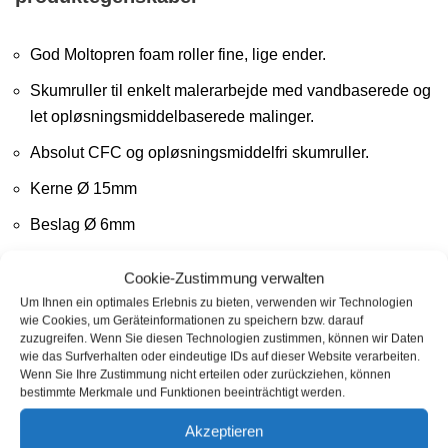
God Moltopren foam roller fine, lige ender.
Skumruller til enkelt malerarbejde med vandbaserede og
let opløsningsmiddelbaserede malinger.
Absolut CFC og opløsningsmiddelfri skumruller.
Kerne Ø 15mm
Beslag Ø 6mm
Samlet Ø 35mm
Cookie-Zustimmung verwalten
Um Ihnen ein optimales Erlebnis zu bieten, verwenden wir Technologien
wie Cookies, um Geräteinformationen zu speichern bzw. darauf
zuzugreifen. Wenn Sie diesen Technologien zustimmen, können wir Daten
wie das Surfverhalten oder eindeutige IDs auf dieser Website verarbeiten.
Wenn Sie Ihre Zustimmung nicht erteilen oder zurückziehen, können
Du kunne også være
bestimmte Merkmale und Funktionen beeinträchtigt werden.
interesseret i…
Akzeptieren