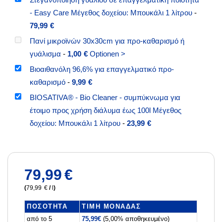
- Easy Care Μέγεθος δοχείου: Μπουκάλι 1 λίτρου
-
79,99
€
Πανί μικροϊνών 30x30cm για προ-καθαρισμό ή
γυάλισμα
-
1,00
€
Optionen >
Βιοαιθανόλη 96,6% για επαγγελματικό προ-
καθαρισμό
-
9,99
€
BIOSATIVA® - Bio Cleaner - συμπύκνωμα για
έτοιμο προς χρήση διάλυμα έως 100l Μέγεθος
δοχείου: Μπουκάλι 1 λίτρου
-
23,99
€
79,99
€
(
79,99
€
/
l
)
ΠΟΣΌΤΗΤΑ
ΤΙΜΉ ΜΟΝΆΔΑΣ
από το 5
75,99
€
(5,00% αποθηκευμένο)