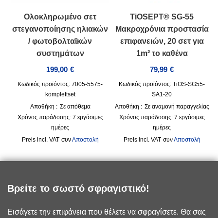
Ολοκληρωμένο σετ
TiOSEPT® SG-55
στεγανοποίησης ηλιακών
Μακροχρόνια προστασία
/ φωτοβολταϊκών
επιφανειών, 20 σετ για
συστημάτων
1m² το καθένα
199,00
€
79,99
€
Κωδικός προϊόντος: 7005-5575-
Κωδικός προϊόντος: TiOS-SG55-
komplettset
SA1-20
Αποθήκη :
Σε απόθεμα
Αποθήκη :
Σε αναμονή παραγγελίας
Χρόνος παράδοσης:
7 εργάσιμες
Χρόνος παράδοσης:
7 εργάσιμες
ημέρες
ημέρες
incl. VAT
συν
Αποστολή
incl. VAT
συν
Αποστολή
Βρείτε το σωστό σφραγιστικό!
Εισάγετε την επιφάνεια που θέλετε να σφραγίσετε. Θα σας