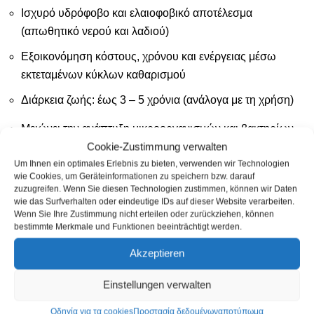
Ισχυρό υδρόφοβο και ελαιοφοβικό αποτέλεσμα
(απωθητικό νερού και λαδιού)
Εξοικονόμηση κόστους, χρόνου και ενέργειας μέσω
εκτεταμένων κύκλων καθαρισμού
Διάρκεια ζωής: έως 3 – 5 χρόνια (ανάλογα με τη χρήση)
Μειώνει την ανάπτυξη μικροοργανισμών και βακτηρίων
Cookie-Zustimmung verwalten
και έτσι βελτιώνει την υγιεινή
Um Ihnen ein optimales Erlebnis zu bieten, verwenden wir Technologien
Σταθερό στην υπεριώδη ακτινοβολία / ανθεκτικό στον
wie Cookies, um Geräteinformationen zu speichern bzw. darauf
zuzugreifen. Wenn Sie diesen Technologien zustimmen, können wir Daten
παγετό / ανθεκτικό στο αλατόνερο / αόρατο
wie das Surfverhalten oder eindeutige IDs auf dieser Website verarbeiten.
Wenn Sie Ihre Zustimmung nicht erteilen oder zurückziehen, können
Επίδραση αυτοκαθαρισμού σε κάθετες γυάλινες
bestimmte Merkmale und Funktionen beeinträchtigt werden.
επιφάνειες στη βροχή
Akzeptieren
Απλή εφαρμογή (είναι δυνατή η επίστρωση ανά πάσα
στιγμή)
Einstellungen verwalten
Οδηγία για τα cookies
Προστασία δεδομένων
αποτύπωμα