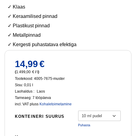
✓ Klaas
✓ Keraamilised pinnad
✓ Plastikust pinnad
✓ Metallpinnad
✓ Kergesti puhastatava efektiga
14,99
€
(
1.499,00
€
/
l
)
Tootekood: 4005-7675-muster
Sisu: 0,01
l
Laohaldus :
Laos
Tarneaeg:
7 tööpäeva
incl. VAT
pluss
Kohaletoimetamine
KONTEINERI SUURUS
Puhasta