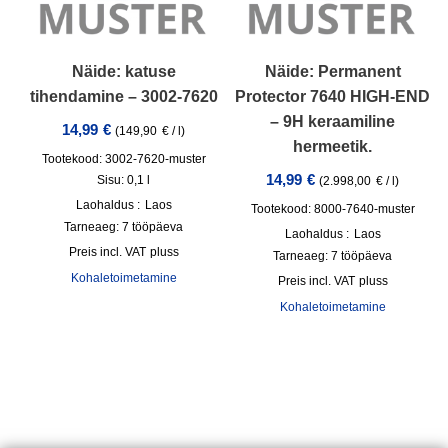
Näide: katuse
Näide: Permanent
tihendamine – 3002-7620
Protector 7640 HIGH-END
– 9H keraamiline
14,99
€
(
149,90
€
/
l
)
hermeetik.
Tootekood: 3002-7620-muster
14,99
€
Sisu: 0,1
l
(
2.998,00
€
/
l
)
Laohaldus :
Laos
Tootekood: 8000-7640-muster
Tarneaeg:
7 tööpäeva
Laohaldus :
Laos
incl. VAT
pluss
Tarneaeg:
7 tööpäeva
Kohaletoimetamine
incl. VAT
pluss
Kohaletoimetamine