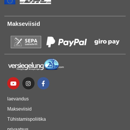
Makseviisid
laevandus
Makseviisid
Tühistamispoliitika
privaatsus