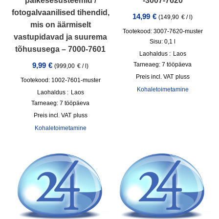
päikesesüsteemid /
-3007-7620
fotogalvaanilised tihendid,
14,99
€
(
149,90
€
/
l
)
mis on äärmiselt
Tootekood: 3007-7620-muster
vastupidavad ja suurema
Sisu: 0,1
l
tõhususega – 7000-7601
Laohaldus :
Laos
Tarneaeg:
7 tööpäeva
9,99
€
(
999,00
€
/
l
)
incl. VAT
pluss
Tootekood: 1002-7601-muster
Kohaletoimetamine
Laohaldus :
Laos
Tarneaeg:
7 tööpäeva
incl. VAT
pluss
Kohaletoimetamine