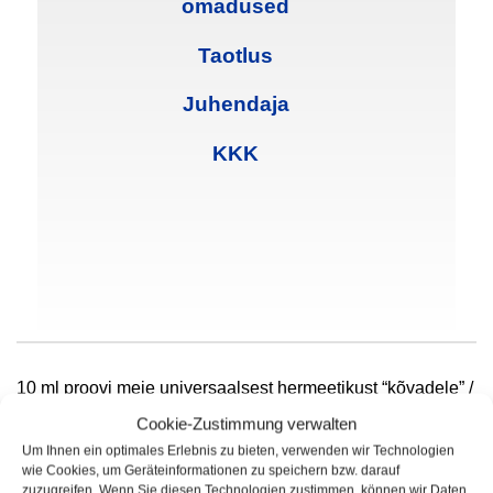
omadused
Taotlus
Juhendaja
KKK
10 ml proovi meie universaalsest hermeetikust “kõvadele” /
mitteimavatele pindadele, testimiseks või väiksemate
Cookie-Zustimmung verwalten
pindade tihendamiseks.
Um Ihnen ein optimales Erlebnis zu bieten, verwenden wir Technologien
wie Cookies, um Geräteinformationen zu speichern bzw. darauf
zuzugreifen. Wenn Sie diesen Technologien zustimmen, können wir Daten