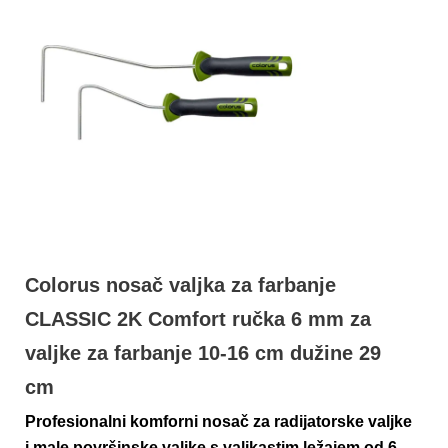
Colorus nosač valjka za farbanje
CLASSIC 2K Comfort ručka 6 mm za
valjke za farbanje 10-16 cm dužine 29
cm
Profesionalni komforni nosač za radijatorske valjke
i male površinske valjke s valjkastim ležajem od 6