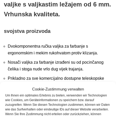
valjke s valjkastim ležajem od 6 mm.
Vrhunska kvaliteta.
svojstva proizvoda
Dvokomponentna ručka valjka za farbanje s
ergonomskim i mekim rukohvatom protiv klizanja.
Nosači valjka za farbanje izrađeni su od pocinčanog
čelika i stoga nude vrlo dug vijek trajanja.
Prikladno za sve komercijalno dostupne teleskopske
stupove i teleskopske stupove s klik sustavom.
Cookie-Zustimmung verwalten
Nosač valjka za farbanje za valjke s valjkom promjera 6
Um Ihnen ein optimales Erlebnis zu bieten, verwenden wir Technologien
wie Cookies, um Geräteinformationen zu speichern bzw. darauf
mm.
zuzugreifen. Wenn Sie diesen Technologien zustimmen, können wir Daten
wie das Surfverhalten oder eindeutige IDs auf dieser Website verarbeiten.
Duljina 29 cm
Wenn Sie Ihre Zustimmung nicht erteilen oder zurückziehen, können