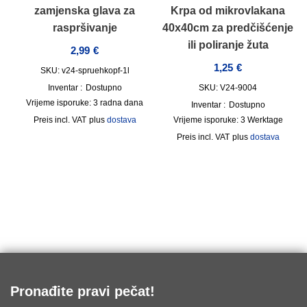
zamjenska glava za
Krpa od mikrovlakana
raspršivanje
40x40cm za predčišćenje
ili poliranje žuta
2,99
€
1,25
€
SKU: v24-spruehkopf-1l
Inventar :
Dostupno
SKU: V24-9004
Vrijeme isporuke:
3 radna dana
Inventar :
Dostupno
incl. VAT
plus
dostava
Vrijeme isporuke:
3 Werktage
incl. VAT
plus
dostava
Pronađite pravi pečat!