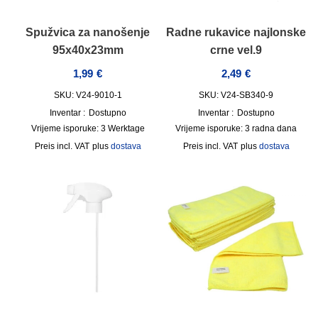
Spužvica za nanošenje
Radne rukavice najlonske
95x40x23mm
crne vel.9
1,99
€
2,49
€
SKU: V24-9010-1
SKU: V24-SB340-9
Inventar :
Dostupno
Inventar :
Dostupno
Vrijeme isporuke:
3 Werktage
Vrijeme isporuke:
3 radna dana
incl. VAT
plus
dostava
incl. VAT
plus
dostava