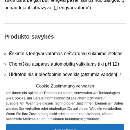
sukimba arba gali būti lengvai pašalinamos nuo dangos, ty
nenaudojant. abrazyvai („Lengvai valomi“)
Produkto savybės
Išskirtinis lengvai valomas nešvarumų sukibimo efektas
Chemiškai atsparus automobilių valikliams (iki pH 12)
Hidrofobinis ir oleofobinis poveikis (atstumia vandenį ir
aliejų)
Cookie-Zustimmung verwalten
Labai didelis atsparumas dilimui dėl SiO² nano
Um Ihnen ein optimales Erlebnis zu bieten, verwenden wir Technologien
wie Cookies, um Geräteinformationen zu speichern bzw. darauf
technologijos
zuzugreifen. Wenn Sie diesen Technologien zustimmen, können wir Daten
wie das Surfverhalten oder eindeutige IDs auf dieser Website verarbeiten.
Lengviau pašalinamos paukščių išmatos, vabzdžiai ir kiti
Wenn Sie Ihre Zustimmung nicht erteilen oder zurückziehen, können
nešvarumai
bestimmte Merkmale und Funktionen beeinträchtigt werden.
UV stabilus / atsparus šalčiui / atsparus sūriam