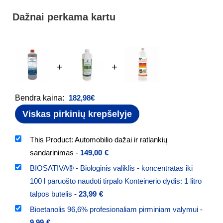
Dažnai perkama kartu
+
+
Bendra kaina:
182,98
€
Viskas pirkinių krepšelyje
This Product: Automobilio dažai ir ratlankių
sandarinimas
-
149,00
€
BIOSATIVA® - Biologinis valiklis - koncentratas iki
100 l paruošto naudoti tirpalo Konteinerio dydis: 1 litro
talpos butelis
-
23,99
€
Bioetanolis 96,6% profesionaliam pirminiam valymui
-
9,99
€