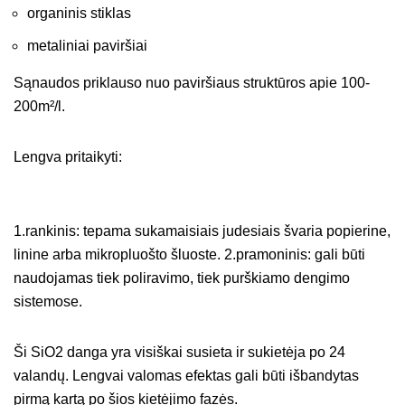
organinis stiklas
metaliniai paviršiai
Sąnaudos priklauso nuo paviršiaus struktūros apie 100-
200m²/l.
Lengva pritaikyti:
1.rankinis: tepama sukamaisiais judesiais švaria popierine,
linine arba mikropluošto šluoste. 2.pramoninis: gali būti
naudojamas tiek poliravimo, tiek purškiamo dengimo
sistemose.
Ši SiO2 danga yra visiškai susieta ir sukietėja po 24
valandų. Lengvai valomas efektas gali būti išbandytas
pirmą kartą po šios kietėjimo fazės.