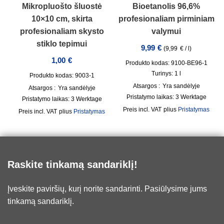
Mikropluošto šluostė
Bioetanolis 96,6%
10×10 cm, skirta
profesionaliam pirminiam
profesionaliam skysto
valymui
stiklo tepimui
9,99
€
(
9,99
€
/
l
)
1,00
€
Produkto kodas: 9100-BE96-1
Turinys: 1
l
Produkto kodas: 9003-1
Atsargos :
Yra sandėlyje
Atsargos :
Yra sandėlyje
Pristatymo laikas:
3 Werktage
Pristatymo laikas:
3 Werktage
incl. VAT
plius
Pristatymas
incl. VAT
plius
Pristatymas
Raskite tinkamą sandariklį!
Įveskite paviršių, kurį norite sandarinti. Pasiūlysime jums
tinkamą sandariklį.