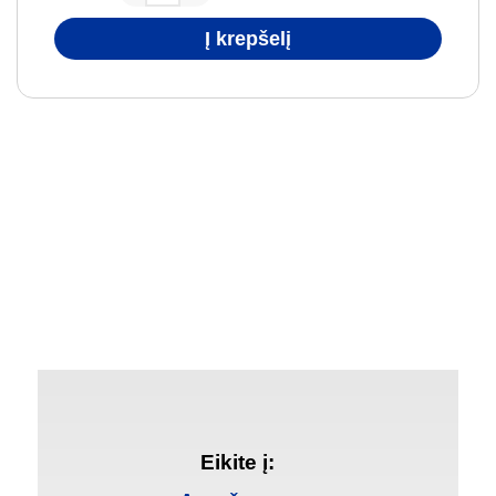
Į krepšelį
Eikite į: