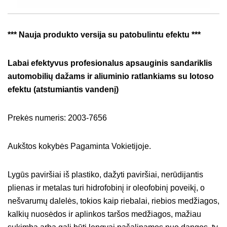
*** Nauja produkto versija su patobulintu efektu ***
Labai efektyvus profesionalus apsauginis sandariklis
automobilių dažams ir aliuminio ratlankiams su lotoso
efektu (atstumiantis vandenį)
Prekės numeris: 2003-7656
Aukštos kokybės Pagaminta Vokietijoje.
Lygūs paviršiai iš plastiko, dažyti paviršiai, nerūdijantis
plienas ir metalas turi hidrofobinį ir oleofobinį poveikį, o
nešvarumų dalelės, tokios kaip riebalai, riebios medžiagos,
kalkių nuosėdos ir aplinkos taršos medžiagos, mažiau