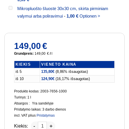
Mikropluošto šluostė 30x30 cm, skirta pirminiam
valymui arba poliravimui
-
1,00
€
Optionen >
149,00
€
Grundpreis:
149,00
€
/
l
KIEKIS
VIENETO KAINA
iš 5
135,80
€
(8,86% išsaugotas)
iš 10
124,90
€
(16,17% išsaugotas)
Produkto kodas: 2003-7656-1000
Turinys: 1
l
Atsargos :
Yra sandėlyje
Pristatymo laikas:
3 darbo dienos
incl. VAT
plius
Pristatymas
Kiekis: