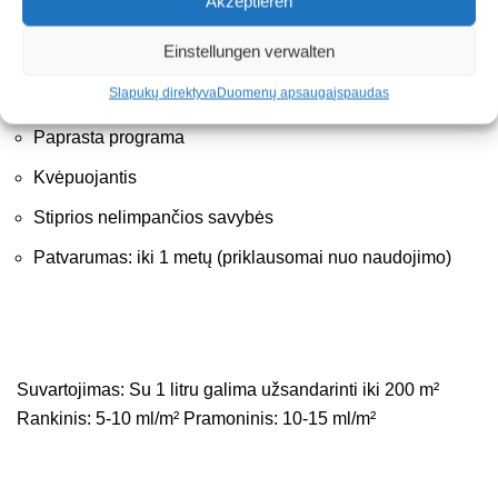
Akzeptieren
vandeniui / nematomas (sluoksnio storis: 100-150 nm)
Einstellungen verwalten
Išlaidos, laikas ir energija sutaupoma dėl ilgų valymo
ciklų
Slapukų direktyva
Duomenų apsauga
įspaudas
Paprasta programa
Kvėpuojantis
Stiprios nelimpančios savybės
Patvarumas: iki 1 metų (priklausomai nuo naudojimo)
Suvartojimas: Su 1 litru galima užsandarinti iki 200 m²
Rankinis: 5-10 ml/m² Pramoninis: 10-15 ml/m²