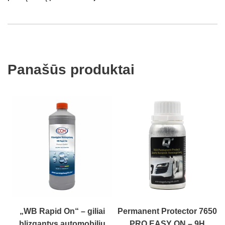
Panašūs produktai
„WB Rapid On“ – giliai
Permanent Protector 7650
blizgantys automobilių
PRO EASY ON – 9H