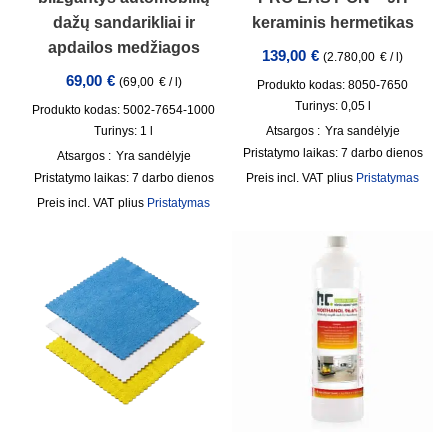
dažų sandarikliai ir
keraminis hermetikas
apdailos medžiagos
139,00
€
(
2.780,00
€
/
l
)
69,00
€
(
69,00
€
/
l
)
Produkto kodas: 8050-7650
Turinys: 0,05
l
Produkto kodas: 5002-7654-1000
Turinys: 1
l
Atsargos :
Yra sandėlyje
Pristatymo laikas:
7 darbo dienos
Atsargos :
Yra sandėlyje
Pristatymo laikas:
7 darbo dienos
incl. VAT
plius
Pristatymas
incl. VAT
plius
Pristatymas