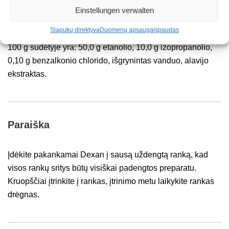
P
askirtis:
higieninei rankų dezinfekcijai.
Einstellungen verwalten
Slapukų direktyva
Duomenų apsauga
įspaudas
100 g sudėtyje yra: 50,0 g etanolio, 10,0 g izopropanolio,
0,10 g benzalkonio chlorido, išgrynintas vanduo, alavijo
ekstraktas.
Paraiška
Įdėkite pakankamai Dexan į sausą uždengtą ranką, kad
visos rankų sritys būtų visiškai padengtos preparatu.
Kruopščiai įtrinkite į rankas, įtrinimo metu laikykite rankas
drėgnas.