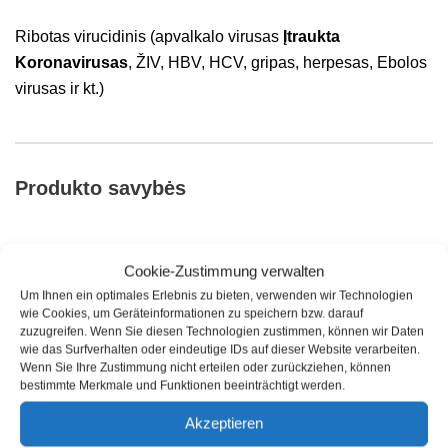
Ribotas virucidinis (apvalkalo virusas
Įtraukta
Koronavirusas
, ŽIV, HBV, HCV, gripas, herpesas, Ebolos
virusas ir kt.)
Produkto savybės
Cookie-Zustimmung verwalten
V
eiksmingumas:
išbandyta pagal Europos ligoninių
Um Ihnen ein optimales Erlebnis zu bieten, verwenden wir Technologien
standartus: EN 1040, EN 1275, EN 1276, EN 1500: 1 min;
wie Cookies, um Geräteinformationen zu speichern bzw. darauf
prEN 12054: 30 s. Ribotas virucidinis (apvalkalo virusai,
zuzugreifen. Wenn Sie diesen Technologien zustimmen, können wir Daten
wie das Surfverhalten oder eindeutige IDs auf dieser Website verarbeiten.
įskaitant koronavirusą, ŽIV, HBV, HCV, gripą, herpesą,
Wenn Sie Ihre Zustimmung nicht erteilen oder zurückziehen, können
Ebolos virusą ir kt.) Pagal DVV / RKI gaires: 15s.
bestimmte Merkmale und Funktionen beeinträchtigt werden.
Akzeptieren