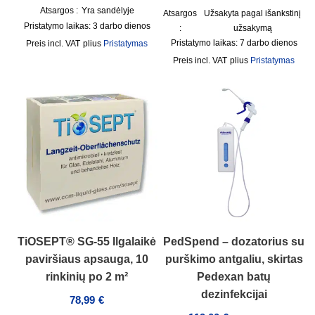
Atsargos :
Yra sandėlyje
Atsargos
Užsakyta pagal išankstinį
Pristatymo laikas:
3 darbo dienos
:
užsakymą
Pristatymo laikas:
7 darbo dienos
incl. VAT
plius
Pristatymas
incl. VAT
plius
Pristatymas
TiOSEPT® SG-55 Ilgalaikė
PedSpend – dozatorius su
paviršiaus apsauga, 10
purškimo antgaliu, skirtas
rinkinių po 2 m²
Pedexan batų
dezinfekcijai
78,99
€