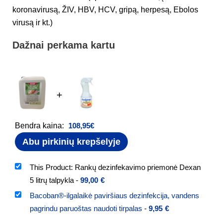
koronavirusą, ŽIV, HBV, HCV, gripą, herpesą, Ebolos
virusą ir kt.)
Dažnai perkama kartu
+
Bendra kaina:
108,95
€
Abu pirkinių krepšelyje
This Product: Rankų dezinfekavimo priemonė Dexan
5 litrų talpykla
-
99,00
€
Bacoban®-ilgalaikė paviršiaus dezinfekcija, vandens
pagrindu paruoštas naudoti tirpalas
-
9,95
€