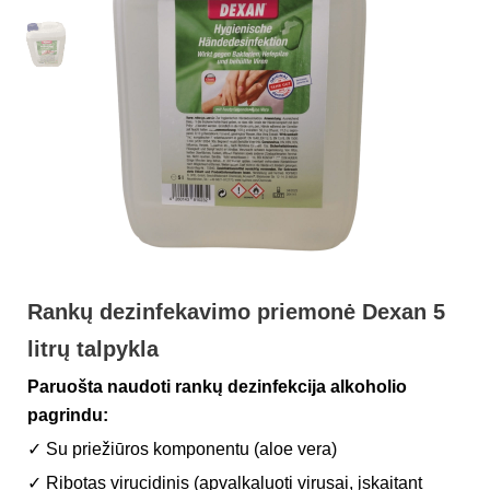
Rankų dezinfekavimo priemonė Dexan 5
litrų talpykla
Paruošta naudoti rankų dezinfekcija alkoholio
pagrindu:
✓ Su priežiūros komponentu (aloe vera)
✓ Ribotas virucidinis (apvalkaluoti virusai, įskaitant