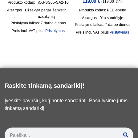
119,00
€
(
119,00
€
/
l
)
Produkto kodas: TiOS-SG55-SA2-10
Atsargos
Užsakyta pagal išankstinį
Produkto kodas: PED-spend
:
užsakymą
Atsargos :
Yra sandėlyje
Pristatymo laikas:
7 darbo dienos
Pristatymo laikas:
7 darbo dienos
incl. VAT
plius
Pristatymas
incl. VAT
plius
Pristatymas
Raskite tinkamą sandariklį!
Įveskite paviršių, kurį norite sandarinti. Pasiūlysime jums
tinkamą sandariklį.