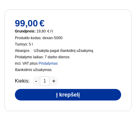
99,00
€
Grundpreis:
19,80
€
/
l
Produkto kodas: dexan-5000
Turinys: 5
l
Atsargos :
Užsakyta pagal išankstinį užsakymą
Pristatymo laikas:
7 darbo dienos
incl. VAT
plius
Pristatymas
Išankstinis užsakymas
Kiekis:
Į krepšelį