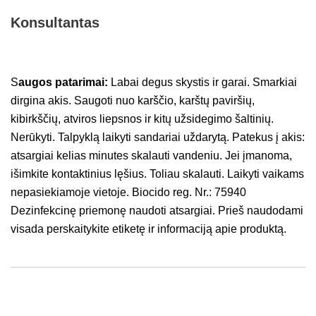
Konsultantas
S
augos patarimai:
Labai degus skystis ir garai. Smarkiai
dirgina akis. Saugoti nuo karščio, karštų paviršių,
kibirkščių, atviros liepsnos ir kitų užsidegimo šaltinių.
Nerūkyti. Talpyklą laikyti sandariai uždarytą. Patekus į akis:
atsargiai kelias minutes skalauti vandeniu. Jei įmanoma,
išimkite kontaktinius lęšius. Toliau skalauti. Laikyti vaikams
nepasiekiamoje vietoje. Biocido reg. Nr.: 75940
Dezinfekcinę priemonę naudoti atsargiai. Prieš naudodami
visada perskaitykite etiketę ir informaciją apie produktą.