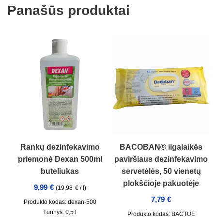
Panašūs produktai
Rankų dezinfekavimo
BACOBAN® ilgalaikės
priemonė Dexan 500ml
paviršiaus dezinfekavimo
buteliukas
servetėlės, 50 vienetų
plokščioje pakuotėje
9,99
€
(
19,98
€
/
l
)
7,79
€
Produkto kodas: dexan-500
Turinys: 0,5
l
Produkto kodas: BACTUE