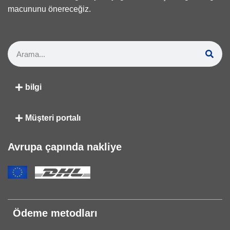
macununu önereceğiz.
bilgi
Müşteri portalı
Avrupa çapında nakliye
Ödeme metodları