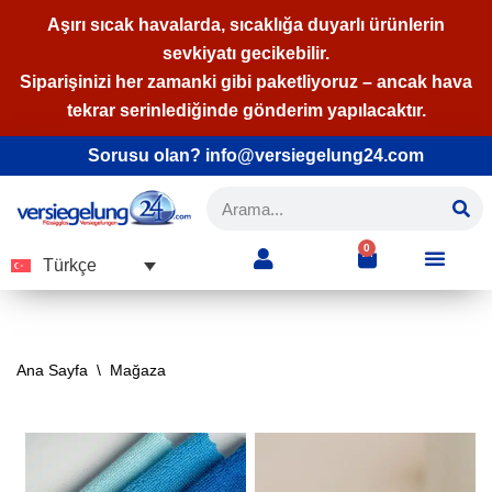
Aşırı sıcak havalarda, sıcaklığa duyarlı ürünlerin
sevkiyatı gecikebilir.
İçeriğe
Siparişinizi her zamanki gibi paketliyoruz – ancak hava
geç
tekrar serinlediğinde gönderim yapılacaktır.
Sorusu olan? info@versiegelung24.com
0
Türkçe
Ana Sayfa
\
Mağaza