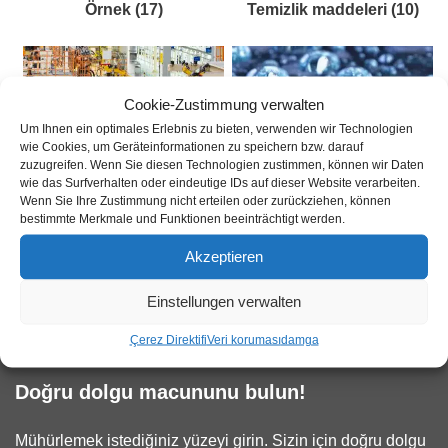
Örnek
(17)
Temizlik maddeleri
(10)
Cookie-Zustimmung verwalten
Um Ihnen ein optimales Erlebnis zu bieten, verwenden wir Technologien
wie Cookies, um Geräteinformationen zu speichern bzw. darauf
zuzugreifen. Wenn Sie diesen Technologien zustimmen, können wir Daten
wie das Surfverhalten oder eindeutige IDs auf dieser Website verarbeiten.
Wenn Sie Ihre Zustimmung nicht erteilen oder zurückziehen, können
bestimmte Merkmale und Funktionen beeinträchtigt werden.
Akzeptieren
Test kategorisi
(1)
Sıvı cam sızdırmazlık
(48)
Einstellungen verwalten
Çerez Direktifi
Veri koruması
damga
Doğru dolgu macununu bulun!
Mühürlemek istediğiniz yüzeyi girin. Sizin için doğru dolgu