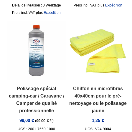
Délai de livraison :
3 Werktage
incl. VAT
plus
Expédition
incl. VAT
plus
Expédition
Polissage spécial
Chiffon en microfibres
camping-car / Caravane /
40x40cm pour le pré-
Camper de qualité
nettoyage ou le polissage
professionnelle
jaune
99,00
€
1,25
€
(
99,00
€
/
l
)
UGS : 2001-7660-1000
UGS : V24-9004