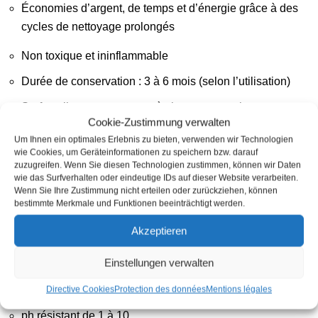
Économies d’argent, de temps et d’énergie grâce à des
cycles de nettoyage prolongés
Non toxique et ininflammable
Durée de conservation : 3 à 6 mois (selon l’utilisation)
Surface lisse et soyeuse, très bonne sensation
Cookie-Zustimmung verwalten
Résistant à presque tous les acides, solvants et
Um Ihnen ein optimales Erlebnis zu bieten, verwenden wir Technologien
nettoyants ménagers alcalins
wie Cookies, um Geräteinformationen zu speichern bzw. darauf
zuzugreifen. Wenn Sie diesen Technologien zustimmen, können wir Daten
Beaucoup plus stable que les cires ou les produits à
wie das Surfverhalten oder eindeutige IDs auf dieser Website verarbeiten.
Wenn Sie Ihre Zustimmung nicht erteilen oder zurückziehen, können
base d’huile de silicone
bestimmte Merkmale und Funktionen beeinträchtigt werden.
Facilement biodégradable (selon critères OCDE)
Akzeptieren
Haute résistance à l’abrasion contre les particules
Einstellungen verwalten
portées par le vent
Résistant aux températures de -40 à + 200°C
Directive Cookies
Protection des données
Mentions légales
ph résistant de 1 à 10