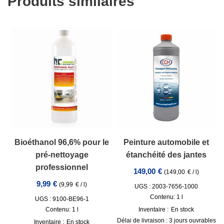
Produits similaires
Bioéthanol 96,6% pour le
Peinture automobile et
pré-nettoyage
étanchéité des jantes
professionnel
149,00
€
(
149,00
€
/
l
)
9,99
€
(
9,99
€
/
l
)
UGS : 2003-7656-1000
Contenu: 1
l
UGS : 9100-BE96-1
Contenu: 1
l
Inventaire :
En stock
Délai de livraison :
3 jours ouvrables
Inventaire :
En stock