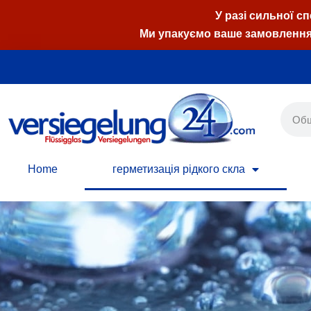
У разі сильної с
Ми упакуємо ваше замовлення,
Перейти
до
вмісту
Home
герметизація рідкого скла