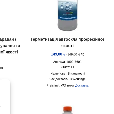
араван /
Герметизація автоскла професійної
рування та
якості
ої якості
149,00
€
(
149,00
€
/
l
)
Артикул: 1002-7601
Зміст: 1
l
00
Наявність :
В наявності
Час доставки:
3 Werktage
ті
дні
incl. VAT
плюс
Доставка
авка
s