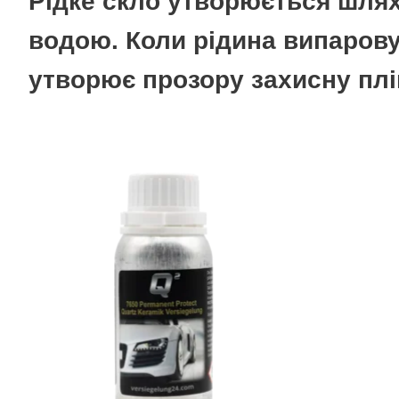
Рідке скло утворюється шлях
водою. Коли рідина випаровує
утворює прозору захисну плі