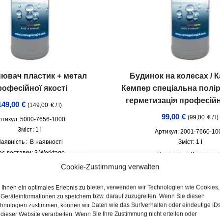
ювач пластик + метал
Будинок на колесах / К
рофесійної якості
Кемпер спеціальна полі
герметизація професійн
149,00
€
(
149,00
€
/
l
)
99,00
€
(
99,00
€
/
l
)
ртикул: 5000-7656-1000
Зміст: 1
l
Артикул: 2001-7660-10
аявність :
В наявності
Зміст: 1
l
ас доставки:
3 Werktage
Наявність :
В наявнос
incl. VAT
плюс
Доставка
Час доставки:
3 робочі 
Cookie-Zustimmung verwalten
incl. VAT
плюс
Дост
Ihnen ein optimales Erlebnis zu bieten, verwenden wir Technologien wie Cookies,
Geräteinformationen zu speichern bzw. darauf zuzugreifen. Wenn Sie diesen
hnologien zustimmen, können wir Daten wie das Surfverhalten oder eindeutige ID
 dieser Website verarbeiten. Wenn Sie Ihre Zustimmung nicht erteilen oder