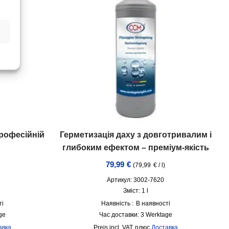
рофесійній
Герметизація даху з довготривалим і
глибоким ефектом – преміум-якість
79,99
€
(
79,99
€
/
l
)
Артикул: 3002-7620
Зміст: 1
l
ті
Наявність :
В наявності
ge
Час доставки:
3 Werktage
авка
incl. VAT
плюс
Доставка