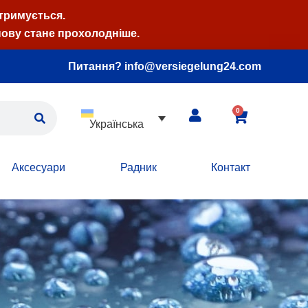
атримується.
нову стане прохолодніше.
Питання? info@versiegelung24.com
0
Українська
Аксесуари
Радник
Контакт