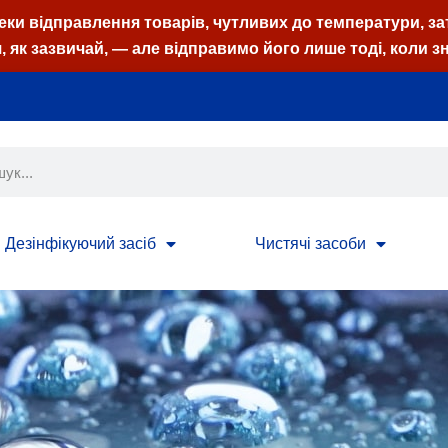
пеки відправлення товарів, чутливих до температури, з
 як зазвичай, — але відправимо його лише тоді, коли з
Дезінфікуючий засіб
Чистячі засоби