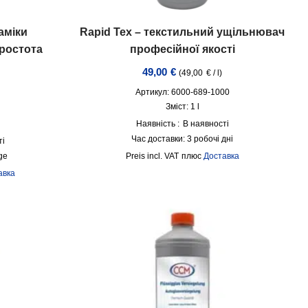
аміки
Rapid Tex – текстильний ущільнювач
Простота
професійної якості
49,00
€
(
49,00
€
/
l
)
Артикул: 6000-689-1000
Зміст: 1
l
Наявність :
В наявності
Час доставки:
3 робочі дні
ті
ge
incl. VAT
плюс
Доставка
авка