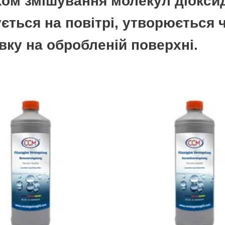
ом змішування молекул діоксид
ться на повітрі, утворюється ч
вку на обробленій поверхні.