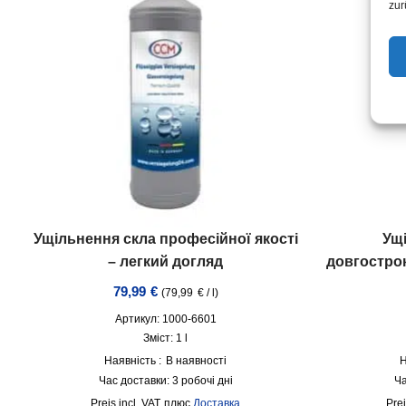
zur
Ущільнення скла професійної якості
Ущ
– легкий догляд
довгостро
79,99
€
(
79,99
€
/
l
)
Артикул: 1000-6601
Зміст: 1
l
Наявність :
В наявності
Н
Час доставки:
3 робочі дні
Ча
incl. VAT
плюс
Доставка