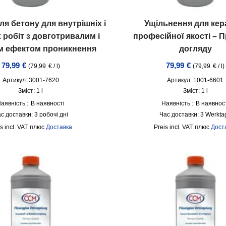
ля бетону для внутрішніх і
Ущільнення для кер
 робіт з довготривалим і
професійної якості – 
м ефектом проникнення
догляду
79,99
€
79,99
€
(
79,99
€
/
l
)
(
79,99
€
/
l
)
Артикул: 3001-7620
Артикул: 1001-6601
Зміст: 1
l
Зміст: 1
l
аявність :
В наявності
Наявність :
В наявнос
с доставки:
3 робочі дні
Час доставки:
3 Werkta
incl. VAT
плюс
Доставка
incl. VAT
плюс
Дост