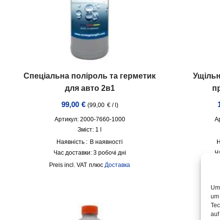
Спеціальна поліроль та герметик
Ущільн
для авто 2в1
п
99,00
€
(
99,00
€
/
l
)
Артикул: 2000-7660-1000
А
Зміст: 1
l
Наявність :
В наявності
Н
Час доставки:
3 робочі дні
Ч
incl. VAT
плюс
Доставка
Um 
um 
Tec
auf