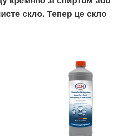
у кремнію зі спиртом або
исте скло. Тепер це скло