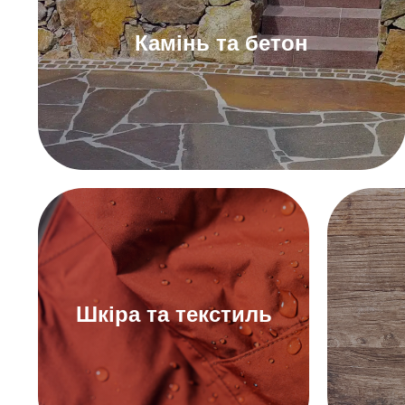
Камінь та бетон
До герметиків для каменю та
бетону
Шкіра та текстиль