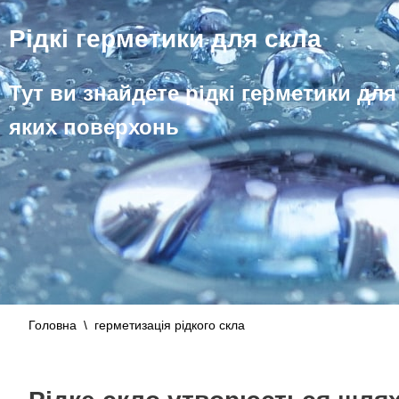
Рідкі герметики для скла
Тут ви знайдете рідкі герметики для
яких поверхонь
Головна
\
герметизація рідкого скла