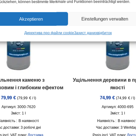
ückziehen, können bestimmte Merkmale und Funktionen beeinträchtigt werden.
Akzeptieren
Einstellungen verwalten
Директива про файли cookie
Захист даних
відбиток
ільнення каменю з
Ущільнення деревини в п
ковим і глибоким ефектом
якості
79,99
€
74,99
€
(
79,99
€
/
l
)
(
74,99
€
/
l
)
Артикул: 3000-7620
Артикул: 4000-695
Зміст: 1
l
Зміст: 1
l
аявність :
В наявності
Наявність :
В наявнос
с доставки:
3 робочі дні
Час доставки:
3 Werkta
incl. VAT
плюс
Доставка
incl. VAT
плюс
Дост