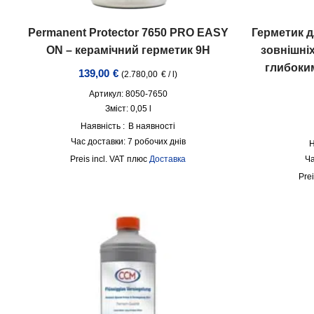
Permanent Protector 7650 PRO EASY
Герметик д
ON – керамічний герметик 9H
зовнішніх
глибоки
139,00
€
(
2.780,00
€
/
l
)
Артикул: 8050-7650
Зміст: 0,05
l
Наявність :
В наявності
Час доставки:
7 робочих днів
Н
incl. VAT
плюс
Доставка
Ча