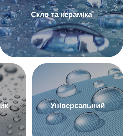
Скло та кераміка
До герметиків для скла та кераміки
тик
Універсальний