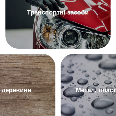
Транспортні засоби
До автомобільних герметиків
деревини
Метал, плас