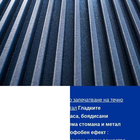
С нашето
Професионално запечатване на течно
стъкло за пластмаса и метал
Гладките
повърхности от пластмаса, боядисани
повърхности, неръждаема стомана и метал
имат хидрофобен и олеофобен ефект
: