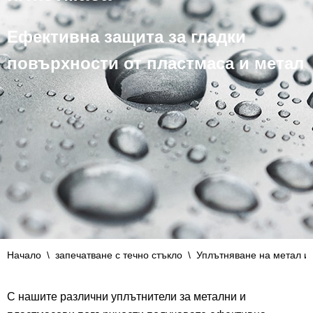
Ефективна защита за гладки
повърхности от пластмаса и метал
Начало
\
запечатване с течно стъкло
\
Уплътняване на метал и
С нашите различни уплътнители за метални и