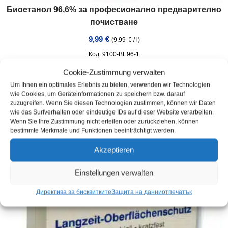
Биоетанол 96,6% за професионално предварително
почистване
9,99
€
(
9,99
€
/
l
)
Код: 9100-BE96-1
Съдържание: 1
l
Cookie-Zustimmung verwalten
Инвентар :
В наличност
Um Ihnen ein optimales Erlebnis zu bieten, verwenden wir Technologien
Време за доставка:
3 Werktage
wie Cookies, um Geräteinformationen zu speichern bzw. darauf
incl. VAT
плюс
Доставка
zuzugreifen. Wenn Sie diesen Technologien zustimmen, können wir Daten
wie das Surfverhalten oder eindeutige IDs auf dieser Website verarbeiten.
Wenn Sie Ihre Zustimmung nicht erteilen oder zurückziehen, können
bestimmte Merkmale und Funktionen beeinträchtigt werden.
Akzeptieren
Einstellungen verwalten
Директива за бисквитките
Защита на данни
отпечатък