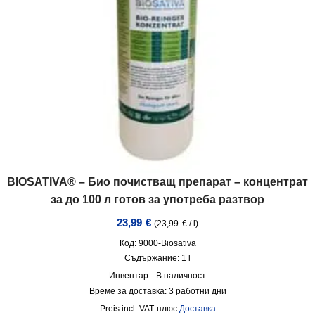
BIOSATIVA® – Био почистващ препарат – концентрат
за до 100 л готов за употреба разтвор
23,99
€
(
23,99
€
/
l
)
Код: 9000-Biosativa
Съдържание: 1
l
Инвентар :
В наличност
Време за доставка:
3 работни дни
incl. VAT
плюс
Доставка