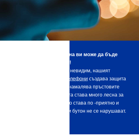
А дисплеят на смартфона ви може да бъде
защитен с течно стъкло!
Напълно без балончета и невидим, нашият
уплътнител за мобилни телефони
създава защита
срещу микродраскотини, намалява пръстовите
отпечатъци и повърхността става много лесна за
почистване. Превъртането става по -приятно и
функциите на докосване и бутон не се нарушават.