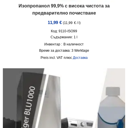
Изопропанол 99,9% с висока чистота за
предварително почистване
11,99
€
(
11,99
€
/
l
)
Код: 9110-ISO99
Съдържание: 1
l
Инвентар :
В наличност
Време за доставка:
3 Werktage
incl. VAT
плюс
Доставка