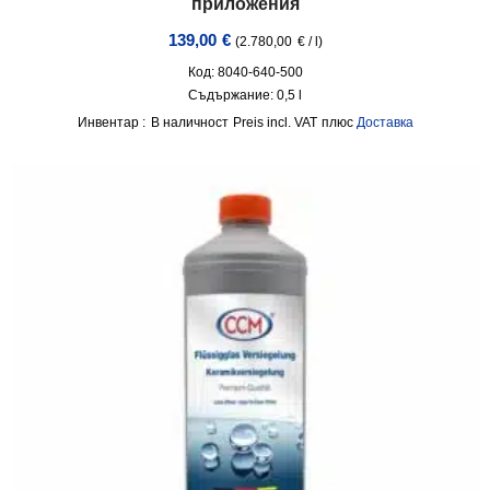
приложения
139,00
€
(
2.780,00
€
/
l
)
Код: 8040-640-500
Съдържание: 0,5
l
Инвентар :
В наличност
incl. VAT
плюс
Доставка