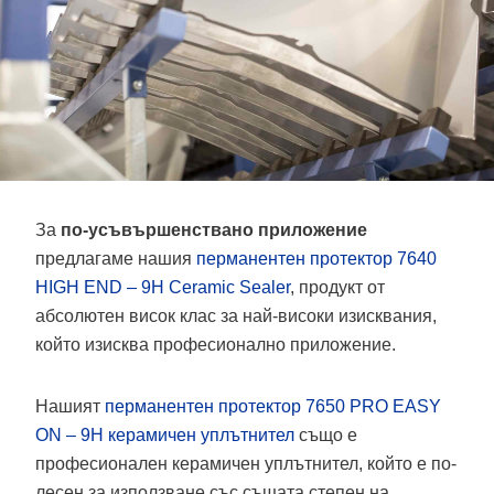
За
по-усъвършенствано приложение
предлагаме нашия
перманентен протектор 7640
HIGH END – 9H Ceramic Sealer
, продукт от
абсолютен висок клас за най-високи изисквания,
който изисква професионално приложение.
Нашият
перманентен протектор 7650 PRO EASY
ON – 9H керамичен уплътнител
също е
професионален керамичен уплътнител, който е по-
лесен за използване със същата степен на