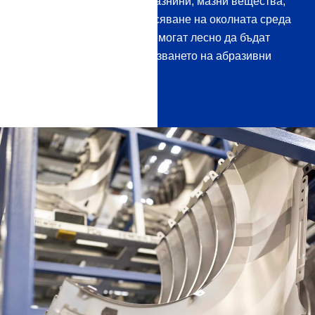
Мръсните частици като мазнини, мазни вещества,
вар и вещества от замърсяване на околната среда
имат по -малка адхезия и могат лесно да бъдат
отстранени, т.е. без използването на абразивни
средства.