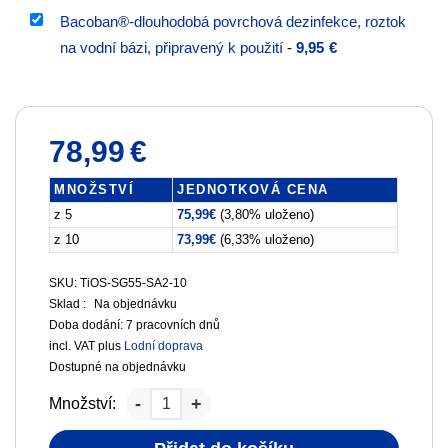
Bacoban®-dlouhodobá povrchová dezinfekce, roztok
na vodní bázi, připravený k použití
-
9,95
€
78,99
€
MNOŽSTVÍ
JEDNOTKOVÁ CENA
z 5
75,99
€
(3,80% uloženo)
z 10
73,99
€
(6,33% uloženo)
SKU: TiOS-SG55-SA2-10
Sklad :
Na objednávku
Doba dodání:
7 pracovních dnů
incl. VAT
plus
Lodní doprava
Dostupné na objednávku
Množství: