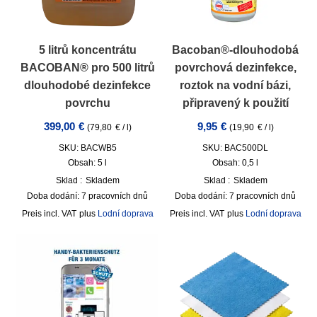
5 litrů koncentrátu
Bacoban®-dlouhodobá
BACOBAN® pro 500 litrů
povrchová dezinfekce,
dlouhodobé dezinfekce
roztok na vodní bázi,
povrchu
připravený k použití
399,00
€
9,95
€
(
79,80
€
/
l
)
(
19,90
€
/
l
)
SKU: BACWB5
SKU: BAC500DL
Obsah: 5
l
Obsah: 0,5
l
Sklad :
Skladem
Sklad :
Skladem
Doba dodání:
7 pracovních dnů
Doba dodání:
7 pracovních dnů
incl. VAT
plus
Lodní doprava
incl. VAT
plus
Lodní doprava