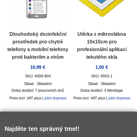
Dlouhodobý dezinfekční
Utěrka z mikrovlákna
prostředek pro chytré
10x10cm pro
telefony a mobilní telefony
profesionální aplikaci
proti bakteriím a virům
tekutého skla
10,99
€
1,00
€
SKU: 4009-904
SKU: 9003-1
Sklad :
Skladem
Sklad :
Skladem
Doba dodání:
7 pracovních dnů
Doba dodání:
3 Werktage
incl. VAT
plus
Lodní doprava
incl. VAT
plus
Lodní doprava
Najděte ten správný tmel!