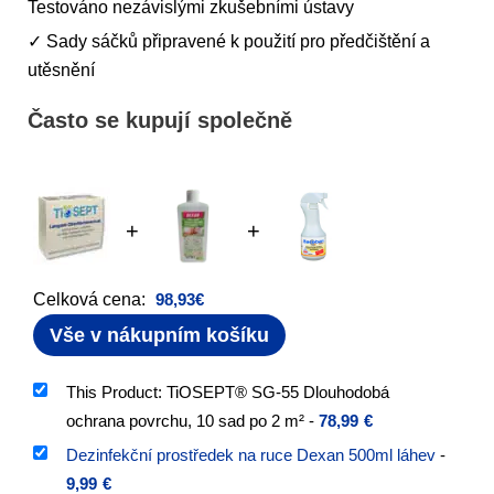
Testováno nezávislými zkušebními ústavy
✓ Sady sáčků připravené k použití pro předčištění a
utěsnění
Často se kupují společně
+
+
Celková cena:
98,93
€
Vše v nákupním košíku
This Product: TiOSEPT® SG-55 Dlouhodobá
ochrana povrchu, 10 sad po 2 m²
-
78,99
€
Dezinfekční prostředek na ruce Dexan 500ml láhev
-
9,99
€