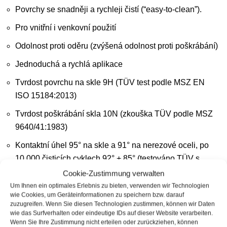
Povrchy se snadněji a rychleji čistí (“easy-to-clean”).
Pro vnitřní i venkovní použití
Odolnost proti oděru (zvýšená odolnost proti poškrábání)
Jednoduchá a rychlá aplikace
Tvrdost povrchu na skle 9H (TÜV test podle MSZ EN
ISO 15184:2013)
Tvrdost poškrábání skla 10N (zkouška TÜV podle MSZ
9640/41:1983)
Kontaktní úhel 95° na skle a 91° na nerezové oceli, po
10 000 čisticích cyklech 92° + 85° (testováno TÜV s
vodou).
Cookie-Zustimmung verwalten
Um Ihnen ein optimales Erlebnis zu bieten, verwenden wir Technologien
Tloušťka vrstvy přibližně 20 nm (nanometrů)
wie Cookies, um Geräteinformationen zu speichern bzw. darauf
zuzugreifen. Wenn Sie diesen Technologien zustimmen, können wir Daten
Drsnost: 6 nm na povrchu
wie das Surfverhalten oder eindeutige IDs auf dieser Website verarbeiten.
Wenn Sie Ihre Zustimmung nicht erteilen oder zurückziehen, können