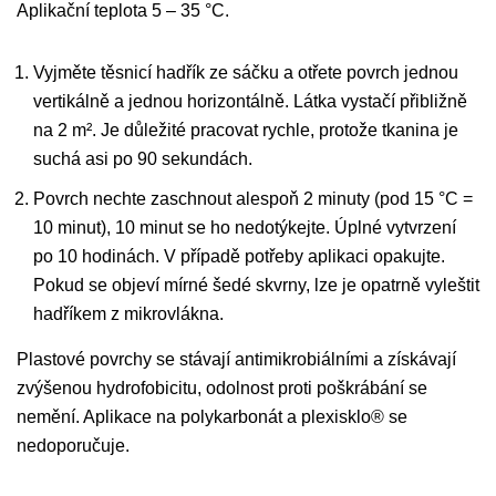
Aplikační teplota 5 – 35 °C.
Vyjměte těsnicí hadřík ze sáčku a otřete povrch jednou
vertikálně a jednou horizontálně. Látka vystačí přibližně
na 2 m². Je důležité pracovat rychle, protože tkanina je
suchá asi po 90 sekundách.
Povrch nechte zaschnout alespoň 2 minuty (pod 15 °C =
10 minut), 10 minut se ho nedotýkejte. Úplné vytvrzení
po 10 hodinách. V případě potřeby aplikaci opakujte.
Pokud se objeví mírné šedé skvrny, lze je opatrně vyleštit
hadříkem z mikrovlákna.
Plastové povrchy se stávají antimikrobiálními a získávají
zvýšenou hydrofobicitu, odolnost proti poškrábání se
nemění. Aplikace na polykarbonát a plexisklo® se
nedoporučuje.