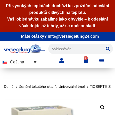
Při vysokých teplotách dochází ke zpoždění odeslání
produktů citlivých na teplotu.
Přeskočit
Vaši objednávku zabalíme jako obvykle – k odeslání
na
však dojde až tehdy, až se opět ochladí.
obsah
Máte otázky? info@versiegelung24.com
0
Čeština
Domů
\
těsnění tekutého skla
\
Univerzální tmel
\
TiOSEPT® SG-5