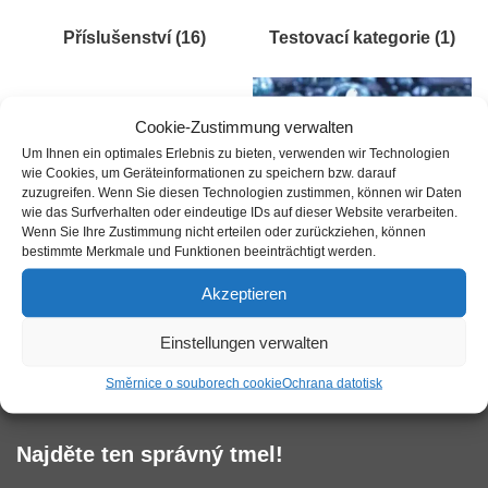
Příslušenství
(16)
Testovací kategorie
(1)
Cookie-Zustimmung verwalten
Um Ihnen ein optimales Erlebnis zu bieten, verwenden wir Technologien
wie Cookies, um Geräteinformationen zu speichern bzw. darauf
zuzugreifen. Wenn Sie diesen Technologien zustimmen, können wir Daten
wie das Surfverhalten oder eindeutige IDs auf dieser Website verarbeiten.
Wenn Sie Ihre Zustimmung nicht erteilen oder zurückziehen, können
bestimmte Merkmale und Funktionen beeinträchtigt werden.
Akzeptieren
Ukázka
(17)
těsnění tekutého skla
(48)
Einstellungen verwalten
Směrnice o souborech cookie
Ochrana dat
otisk
Najděte ten správný tmel!