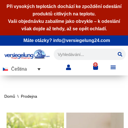
Při vysokých teplotách dochází ke zpoždění odeslání
produktů citlivých na teplotu.
Přeskočit
Vaši objednávku zabalíme jako obvykle – k odeslání
na
však dojde až tehdy, až se opět ochladí.
obsah
Máte otázky? info@versiegelung24.com
0
Čeština
Domů
\
Prodejna