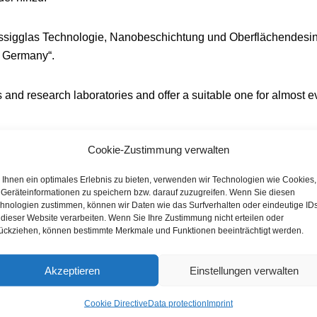
ssigglas Technologie, Nanobeschichtung und Oberflächendesinf
n Germany“.
and research laboratories and offer a suitable one for almost e
Cookie-Zustimmung verwalten
Ihnen ein optimales Erlebnis zu bieten, verwenden wir Technologien wie Cookies,
Geräteinformationen zu speichern bzw. darauf zuzugreifen. Wenn Sie diesen
hnologien zustimmen, können wir Daten wie das Surfverhalten oder eindeutige ID
 dieser Website verarbeiten. Wenn Sie Ihre Zustimmung nicht erteilen oder
ückziehen, können bestimmte Merkmale und Funktionen beeinträchtigt werden.
Oberflächen
use
Akzeptieren
Einstellungen verwalten
What can i seal?
Do it yourself
Cookie Directive
Data protection
Imprint