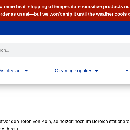
extreme heat, shipping of temperature-sensitive products m
order as usual—but we won't ship it until the weather cools
isinfectant
Cleaning supplies
E
vor den Toren von Köln, seinerzeit noch im Bereich stationäre
el hinzu.