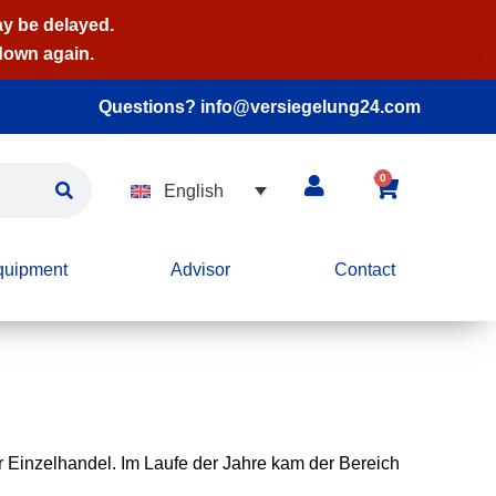
ay be delayed.
 down again.
Questions? info@versiegelung24.com
0
English
quipment
Advisor
Contact
r Einzelhandel. Im Laufe der Jahre kam der Bereich