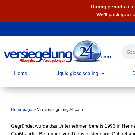
During periods of 
We'll pack your 
Skip
to
content
Home
Liquid glass sealing
D
Homepage
»
Via versiegelung24.com
Gegründet wurde das Unternehmen bereits 1993 in Hennef 
Großhandel, Betreuung von Dienstleistern und Onlinehand