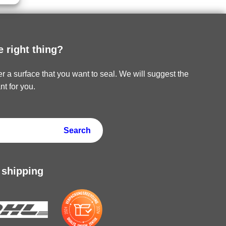
e right thing?
r a surface that you want to seal. We will suggest the
nt for you.
 shipping