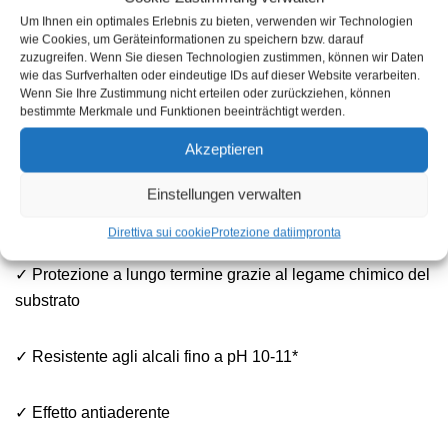
Um Ihnen ein optimales Erlebnis zu bieten, verwenden wir Technologien
✓ Impregnante a base d’acqua ad alte prestazioni
wie Cookies, um Geräteinformationen zu speichern bzw. darauf
zuzugreifen. Wenn Sie diesen Technologien zustimmen, können wir Daten
wie das Surfverhalten oder eindeutige IDs auf dieser Website verarbeiten.
✓ Efficace fino a 10 anni (se applicato correttamente)
Wenn Sie Ihre Zustimmung nicht erteilen oder zurückziehen, können
bestimmte Merkmale und Funktionen beeinträchtigt werden.
✓ Particolarmente adatto per la protezione a lungo termine
Akzeptieren
dei monumenti
Einstellungen verwalten
✓ altamente concentrato
Direttiva sui cookie
Protezione dati
impronta
✓ Protezione a lungo termine grazie al legame chimico del
substrato
✓ Resistente agli alcali fino a pH 10-11*
✓ Effetto antiaderente