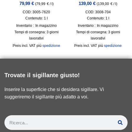
79,99
€
139,00
€
(
79,99
€
/
l
)
(
139,00
€
/
l
)
COD: 3005-7620
COD: 3008-704
Contenuto: 1
l
Contenuto: 1
l
Inventario :
In magazzino
Inventario :
In magazzino
Tempi di consegna:
3 giorni
Tempi di consegna:
3 giorni
lavorativi
lavorativi
incl. VAT
più
spedizione
incl. VAT
più
spedizione
Trovate il sigillante giusto!
Inserire la superficie che si desidera sigillare. Vi
suggeriremo il sigillante più adatto a voi.