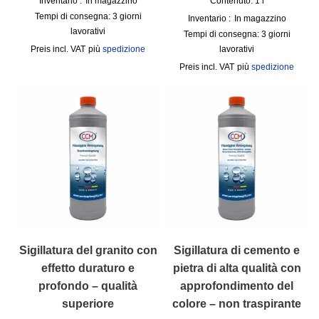
Inventario :
In magazzino
Contenuto: 1
l
Tempi di consegna:
3 giorni
Inventario :
In magazzino
lavorativi
Tempi di consegna:
3 giorni
incl. VAT
più
spedizione
lavorativi
incl. VAT
più
spedizione
Sigillatura del granito con
Sigillatura di cemento e
effetto duraturo e
pietra di alta qualità con
profondo – qualità
approfondimento del
superiore
colore – non traspirante