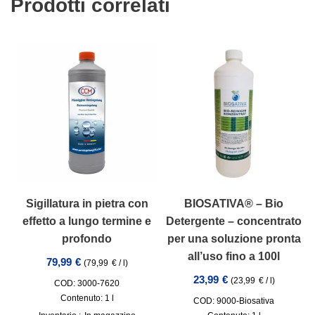
Prodotti correlati
Sigillatura in pietra con
BIOSATIVA® – Bio
effetto a lungo termine e
Detergente – concentrato
profondo
per una soluzione pronta
all’uso fino a 100l
79,99
€
(
79,99
€
/
l
)
23,99
€
(
23,99
€
/
l
)
COD: 3000-7620
Contenuto: 1
l
COD: 9000-Biosativa