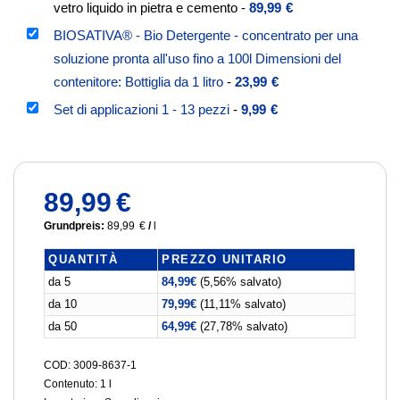
vetro liquido in pietra e cemento
-
89,99
€
BIOSATIVA® - Bio Detergente - concentrato per una
soluzione pronta all'uso fino a 100l Dimensioni del
contenitore: Bottiglia da 1 litro
-
23,99
€
Set di applicazioni 1 - 13 pezzi
-
9,99
€
89,99
€
Grundpreis:
89,99
€
/
l
QUANTITÀ
PREZZO UNITARIO
da 5
84,99
€
(5,56% salvato)
da 10
79,99
€
(11,11% salvato)
da 50
64,99
€
(27,78% salvato)
COD: 3009-8637-1
Contenuto: 1
l