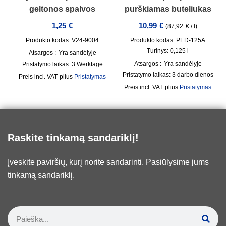
geltonos spalvos
purškiamas buteliukas
1,25
€
10,99
€
(
87,92
€
/
l
)
Produkto kodas: V24-9004
Produkto kodas: PED-125A
Turinys: 0,125
l
Atsargos :
Yra sandėlyje
Atsargos :
Yra sandėlyje
Pristatymo laikas:
3 Werktage
Pristatymo laikas:
3 darbo dienos
incl. VAT
plius
Pristatymas
incl. VAT
plius
Pristatymas
Raskite tinkamą sandariklį!
Įveskite paviršių, kurį norite sandarinti. Pasiūlysime jums
tinkamą sandariklį.