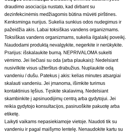
draudimo asociacija nustato, kad dirbant su
dezinfekcinėmis medžiagomis būtina mūvėti pirštines.
Kenksminga nurijus. Sukelia sunkius odos nudegimus ir
pažeidžia akis. Labai toksiškas vandens organizmams.
Toksiškas vandens organizmams, sukelia ilgalaikį poveikį.
Naudodami produktą nevalgykite, negerkite ir nerūkykite.
Prarijus: išskalaukite burną. NEPRIVALOMA sukelti
vėmimo. Jei liečiasi su oda (arba plaukais): Nedelsiant
nusivilkite visus užterštus drabužius. Nuplaukite odą
vandeniu / dušu. Patekus į akis: kelias minutes atsargiai
skalauti vandeniu. Jei įmanoma, išimkite turimus
kontaktinius lęšius. Tęskite skalavimą. Nedelsiant
skambinkite į apsinuodijimų centrą arba gydytojui. Jei
reikia gydytojo konsultacijos, pasiruoškite pakuotę arba
etiketę.
Laikyti vaikams nepasiekiamoje vietoje. Naudoti tik su
vandeniu ir pagal maišymo lentelę. Nenaudokite kartu su