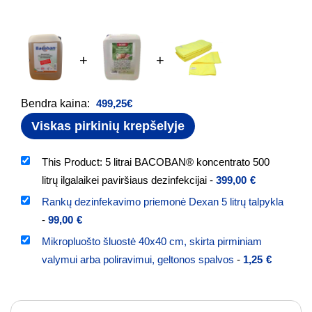
+
+
Bendra kaina:
499,25
€
Viskas pirkinių krepšelyje
This Product: 5 litrai BACOBAN® koncentrato 500
litrų ilgalaikei paviršiaus dezinfekcijai
-
399,00
€
Rankų dezinfekavimo priemonė Dexan 5 litrų talpykla
-
99,00
€
Mikropluošto šluostė 40x40 cm, skirta pirminiam
valymui arba poliravimui, geltonos spalvos
-
1,25
€