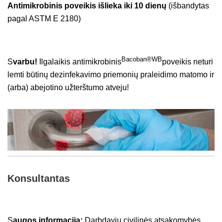
Antimikrobinis poveikis išlieka iki 10 dienų
(išbandytas
pagal ASTM E 2180)
Bacoban®WB
S
varbu!
Ilgalaikis antimikrobinis
poveikis neturi
lemti būtinų dezinfekavimo priemonių praleidimo matomo ir
(arba) abejotino užterštumo atveju!
Konsultantas
S
augos informacija:
Darbdavių civilinės atsakomybės