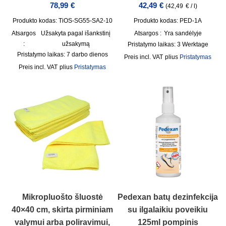
78,99
€
42,49
€
(
42,49
€
/
l
)
Produkto kodas: TiOS-SG55-SA2-10
Produkto kodas: PED-1A
Atsargos
Užsakyta pagal išankstinį
Atsargos :
Yra sandėlyje
:
užsakymą
Pristatymo laikas:
3 Werktage
Pristatymo laikas:
7 darbo dienos
incl. VAT
plius
Pristatymas
incl. VAT
plius
Pristatymas
Mikropluošto šluostė
Pedexan batų dezinfekcija
40×40 cm, skirta pirminiam
su ilgalaikiu poveikiu
valymui arba poliravimui,
125ml pompinis