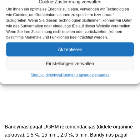
Cookie-Zustimmung verwalten
Um Ihnen ein optimales Erlebnis zu bieten, verwenden wir Technologien
wie Cookies, um Geräteinformationen zu speichern bzw. darauf
zuzugreifen. Wenn Sie diesen Technologien zustimmen, können wir Daten
wie das Surfverhalten oder eindeutige IDs auf dieser Website verarbeiten.
Ilgalaikis antimikrobinis poveikis
(remanentiškumo
Wenn Sie Ihre Zustimmung nicht erteilen oder zurückziehen, können
efektas
) iki
10 dienų
(išbandyta pagal ASTM E 2180).
bestimmte Merkmale und Funktionen beeinträchtigt werden.
Dermatologiškai išbandyta (*1 %): labai geras
Akzeptieren
suderinamumas su oda.
Einstellungen verwalten
Efektyvumas ir dozavimas:
Slapukų direktyva
Duomenų apsauga
įspaudas
Bandymas pagal DGHM rekomendacijas (didelė organinė
apkrova): 1,5 %, 15 min.; 2,0 %, 5 min. Bandymas pagal