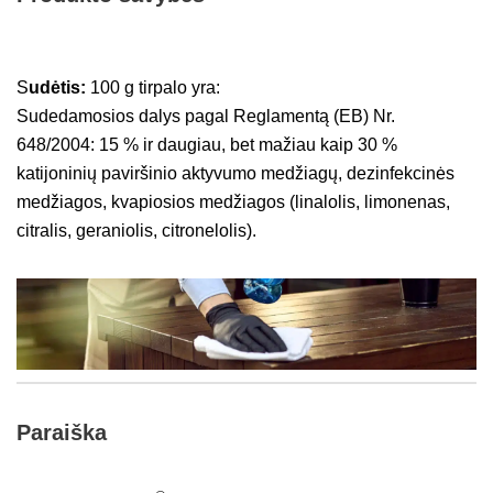
S
udėtis:
100 g tirpalo yra:
Sudedamosios dalys pagal Reglamentą (EB) Nr.
648/2004: 15 % ir daugiau, bet mažiau kaip 30 %
katijoninių paviršinio aktyvumo medžiagų, dezinfekcinės
medžiagos, kvapiosios medžiagos (linalolis, limonenas,
citralis, geraniolis, citronelolis).
Paraiška