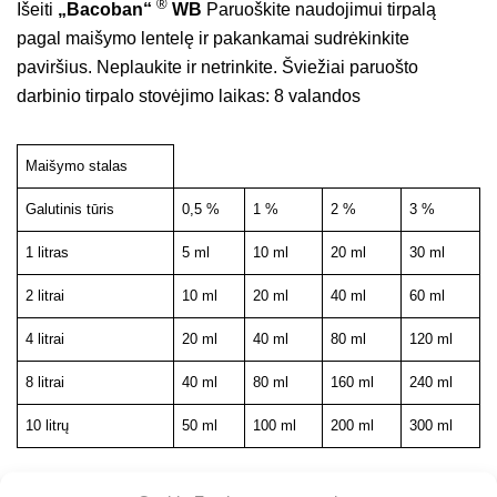
®
Išeiti
„Bacoban“
WB
Paruoškite naudojimui tirpalą
pagal maišymo lentelę ir pakankamai sudrėkinkite
paviršius. Neplaukite ir netrinkite. Šviežiai paruošto
darbinio tirpalo stovėjimo laikas: 8 valandos
Maišymo stalas
Galutinis tūris
0,5 %
1 %
2 %
3 %
1 litras
5 ml
10 ml
20 ml
30 ml
2 litrai
10 ml
20 ml
40 ml
60 ml
4 litrai
20 ml
40 ml
80 ml
120 ml
8 litrai
40 ml
80 ml
160 ml
240 ml
10 litrų
50 ml
100 ml
200 ml
300 ml
maišymo stalas