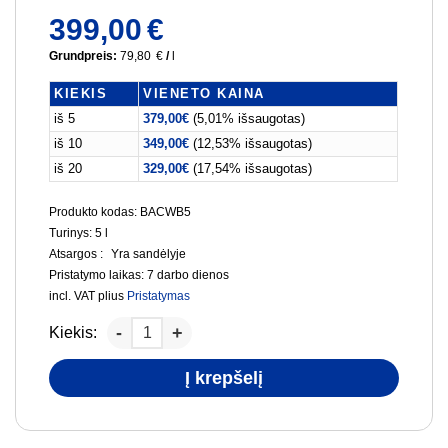
399,00
€
Grundpreis:
79,80
€
/
l
KIEKIS
VIENETO KAINA
iš 5
379,00
€
(5,01% išsaugotas)
iš 10
349,00
€
(12,53% išsaugotas)
iš 20
329,00
€
(17,54% išsaugotas)
Produkto kodas: BACWB5
Turinys: 5
l
Atsargos :
Yra sandėlyje
Pristatymo laikas:
7 darbo dienos
incl. VAT
plius
Pristatymas
Kiekis:
Į krepšelį