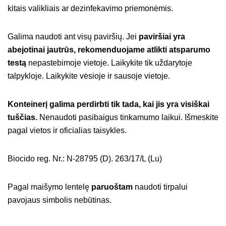
kitais valikliais ar dezinfekavimo priemonėmis.
Galima naudoti ant visų paviršių. Jei
paviršiai yra
abejotinai jautrūs, rekomenduojame atlikti atsparumo
testą
nepastebimoje vietoje. Laikykite tik uždarytoje
talpykloje. Laikykite vėsioje ir sausoje vietoje.
Konteinerį galima perdirbti tik tada, kai jis yra visiškai
tuščias.
Nenaudoti pasibaigus tinkamumo laikui. Išmeskite
pagal vietos ir oficialias taisykles.
Biocido reg. Nr.: N-28795 (D). 263/17/L (Lu)
Pagal maišymo lentelę
paruoštam
naudoti tirpalui
pavojaus simbolis nebūtinas.