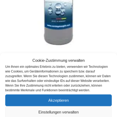
Герметизация автомобильных стекол
Cookie-Zustimmung verwalten
профессионального качества
Um Ihnen ein optimales Erlebnis zu bieten, verwenden wir Technologien
149,00
€
(
149,00
€
/
l
)
wie Cookies, um Geräteinformationen zu speichern bzw. darauf
zuzugreifen. Wenn Sie diesen Technologien zustimmen, können wir Daten
Артикул: 1002-7601
wie das Surfverhalten oder eindeutige IDs auf dieser Website verarbeiten.
Содержание: 1
l
Wenn Sie Ihre Zustimmung nicht erteilen oder zurückziehen, können
bestimmte Merkmale und Funktionen beeinträchtigt werden.
Запасы :
В наличии
Срок поставки:
3 Werktage
Akzeptieren
incl. VAT
плюс
Стоимость доставки
Einstellungen verwalten