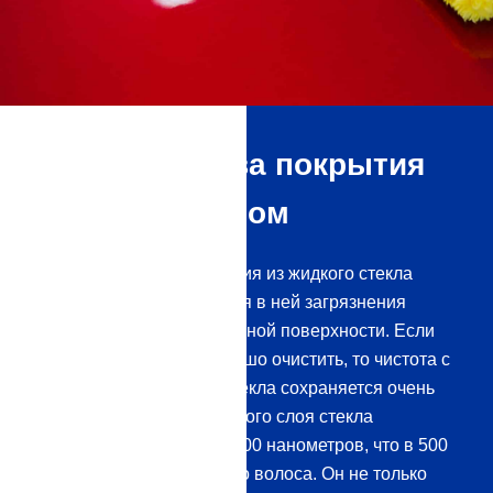
Преимущества покрытия
жидким стеклом
После нанесения покрытия из жидкого стекла
жидкость и содержащиеся в ней загрязнения
скатываются с обработанной поверхности. Если
его предварительно хорошо очистить, то чистота с
покрытием из жидкого стекла сохраняется очень
долго. Толщина полученного слоя стекла
составляет всего около 100 нанометров, что в 500
раз тоньше человеческого волоса. Он не только