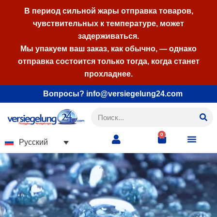
В период сильной жары отправка товаров,
чувствительных к температуре, может
Перейти
задерживаться.
к
Мы упакуем ваш заказ, как обычно, — однако
содержимому
отправка состоится только тогда, когда станет
прохладнее.
Вопросы? info@versiegelung24.com
0
Русский