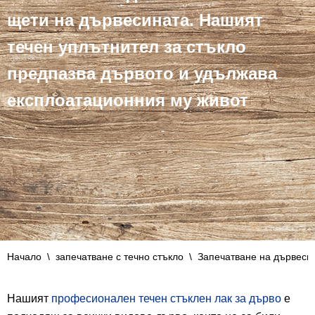
щети на дървесината. Нашият
течен уплътнител за стъкло
предпазва дървото и удължава
експлоатационния му живот
Начало
\
запечатване с течно стъкло
\
Запечатване на дървеси
Нашият
професионален течен стъклен лак за дърво
е