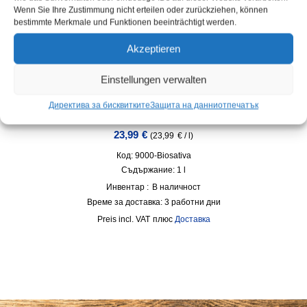
Wenn Sie Ihre Zustimmung nicht erteilen oder zurückziehen, können
bestimmte Merkmale und Funktionen beeinträchtigt werden.
Akzeptieren
Einstellungen verwalten
BIOSATIVA® – Био почистващ препарат – концентрат
Директива за бисквитките
Защита на данни
отпечатък
за до 100 л готов за употреба разтвор
23,99
€
(
23,99
€
/
l
)
Код: 9000-Biosativa
Съдържание: 1
l
Инвентар :
В наличност
Време за доставка:
3 работни дни
incl. VAT
плюс
Доставка