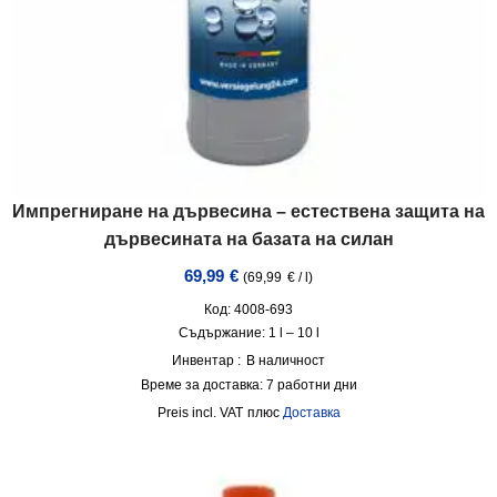
Импрегниране на дървесина – естествена защита на
дървесината на базата на силан
69,99
€
(
69,99
€
/
l
)
Код: 4008-693
Съдържание: 1
l
– 10
l
Инвентар :
В наличност
Време за доставка:
7 работни дни
incl. VAT
плюс
Доставка