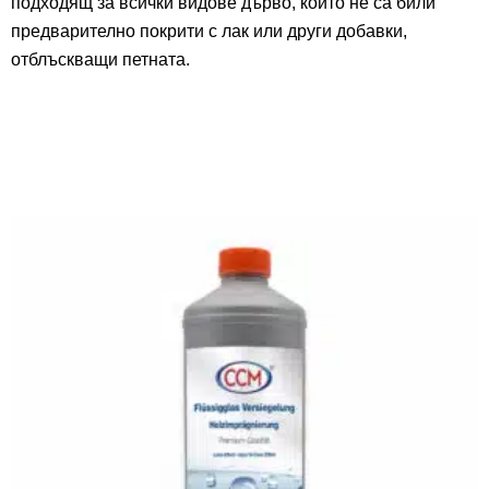
подходящ за всички видове дърво, които не са били
предварително покрити с лак или други добавки,
отблъскващи петната.