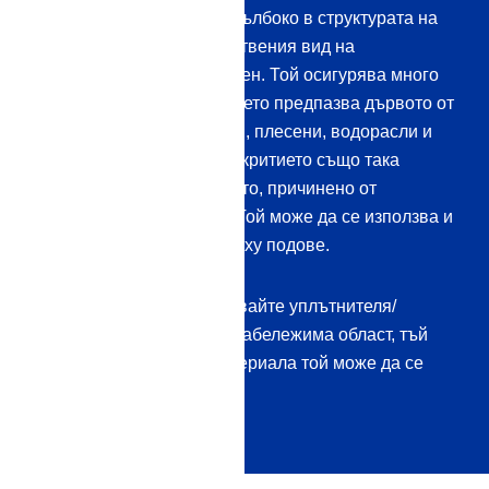
Уплътнителят прониква дълбоко в структурата на
дървото, но оставя естествения вид на
повърхностите непроменен. Той осигурява много
дълготрайно покритие, което предпазва дървото от
проникване на вода, соли, плесени, водорасли и
атмосферни влияния. Покритието също така
намалява обезцветяването, причинено от
атмосферните влияния. Той може да се използва и
на закрито, например върху подове.
Винаги обаче първо тествайте уплътнителя/
импрегнацията върху незабележима област, тъй
като в зависимост от материала той може да се
държи различно.