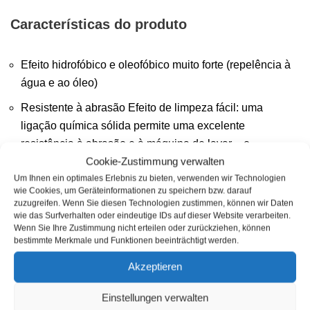
Características do produto
Efeito hidrofóbico e oleofóbico muito forte (repelência à
água e ao óleo)
Resistente à abrasão Efeito de limpeza fácil: uma
ligação química sólida permite uma excelente
resistência à abrasão e à máquina de lavar – o
Cookie-Zustimmung verwalten
revestimento adere à fibra até ser destruído por
Um Ihnen ein optimales Erlebnis zu bieten, verwenden wir Technologien
influências externas
wie Cookies, um Geräteinformationen zu speichern bzw. darauf
zuzugreifen. Wenn Sie diesen Technologien zustimmen, können wir Daten
As impurezas podem ser facilmente removidas com um
wie das Surfverhalten oder eindeutige IDs auf dieser Website verarbeiten.
pano húmido
Wenn Sie Ihre Zustimmung nicht erteilen oder zurückziehen, können
bestimmte Merkmale und Funktionen beeinträchtigt werden.
Respirável
Akzeptieren
Invisível (sem alteração do aspecto)
Propriedades anti-aderentes fortes
Einstellungen verwalten