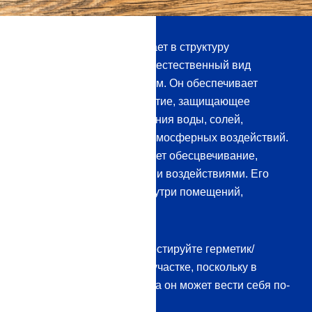
Герметик глубоко проникает в структуру
древесины, но оставляет естественный вид
поверхностей неизменным. Он обеспечивает
очень долговечное покрытие, защищающее
древесину от проникновения воды, солей,
плесени, водорослей и атмосферных воздействий.
Покрытие также уменьшает обесцвечивание,
вызванное атмосферными воздействиями. Его
можно использовать и внутри помещений,
например, на полах.
Однако всегда сначала тестируйте герметик/
пропитку на незаметном участке, поскольку в
зависимости от материала он может вести себя по-
разному.