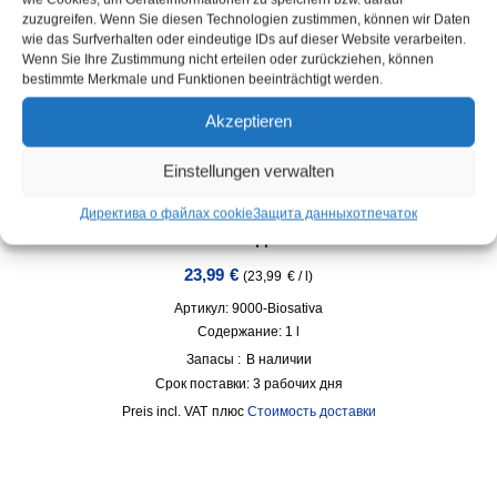
zuzugreifen. Wenn Sie diesen Technologien zustimmen, können wir Daten
wie das Surfverhalten oder eindeutige IDs auf dieser Website verarbeiten.
Wenn Sie Ihre Zustimmung nicht erteilen oder zurückziehen, können
bestimmte Merkmale und Funktionen beeinträchtigt werden.
Akzeptieren
Einstellungen verwalten
BIOSATIVA® – Биоочиститель – концентрат для
приготовления готового к использованию раствора
Директива о файлах cookie
Защита данных
отпечаток
объемом до 100 л
23,99
€
(
23,99
€
/
l
)
Артикул: 9000-Biosativa
Содержание: 1
l
Запасы :
В наличии
Срок поставки:
3 рабочих дня
incl. VAT
плюс
Стоимость доставки