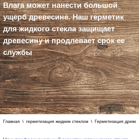
Влага может нанести большой
ущерб древесине. Наш герметик
для жидкого стекла защищает
древесину и продлевает срок ее
службы
Главная
\
герметизация жидким стеклом
\
Герметизация древе