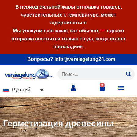
В период сильной жары отправка товаров,
чувствительных к температуре, может
Перейти
задерживаться.
к
Мы упакуем ваш заказ, как обычно, — однако
содержимому
отправка состоится только тогда, когда станет
прохладнее.
Вопросы? info@versiegelung24.com
0
Русский
Герметизация древесины