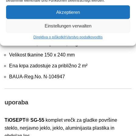
bestimmte Merkmale und Funktionen beeinträchtigt werden.
Vrečke (posamično pakirani vlažni robčki)
Akzeptieren
Vrečka 1: krpa za predhodno čiščenje, namočena z IPA
(izopropanol) 99 %.
Einstellungen verwalten
Vrečka 2: tesnilna krpa, prepojena s TiOSEPT® SG-55
Direktiva o piškotkih
Varstvo podatkov
odtis
Viskozno flis, brez plastike, 60 g/m²
Velikost tkanine 150 x 240 mm
Ena krpa zadostuje za približno 2 m²
BAUA-Reg.No. N-104947
uporaba
TiOSEPT® SG-55
komplet vrečk za gladke površine
steklo, nerjavno jeklo, jeklo, aluminijasta plastika in
obdelan les