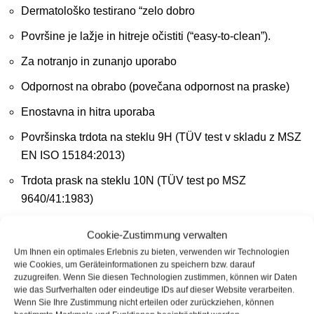
Dermatološko testirano “zelo dobro
Površine je lažje in hitreje očistiti (“easy-to-clean”).
Za notranjo in zunanjo uporabo
Odpornost na obrabo (povečana odpornost na praske)
Enostavna in hitra uporaba
Površinska trdota na steklu 9H (TÜV test v skladu z MSZ
EN ISO 15184:2013)
Trdota prask na steklu 10N (TÜV test po MSZ
9640/41:1983)
Kontaktni kot 95° na steklu in 91° na nerjavnem jeklu, po
Cookie-Zustimmung verwalten
10.000 ciklih čiščenja 92° + 85° (test TÜV z vodo)
Um Ihnen ein optimales Erlebnis zu bieten, verwenden wir Technologien
wie Cookies, um Geräteinformationen zu speichern bzw. darauf
Debelina plasti približno 20 nm (nanometrov)
zuzugreifen. Wenn Sie diesen Technologien zustimmen, können wir Daten
wie das Surfverhalten oder eindeutige IDs auf dieser Website verarbeiten.
Hrapavost: 6 nm na površini
Wenn Sie Ihre Zustimmung nicht erteilen oder zurückziehen, können