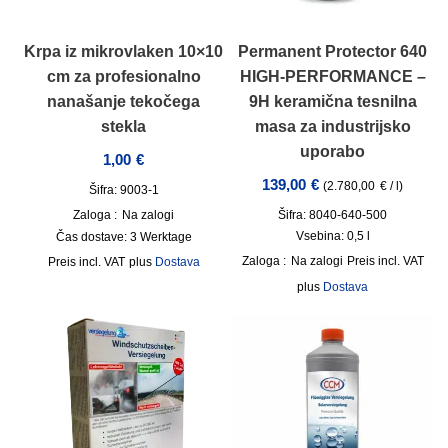
Krpa iz mikrovlaken 10×10
Permanent Protector 640
cm za profesionalno
HIGH-PERFORMANCE –
nanašanje tekočega
9H keramična tesnilna
stekla
masa za industrijsko
uporabo
1,00
€
139,00
€
(
2.780,00
€
/
l
)
Šifra: 9003-1
Zaloga :
Na zalogi
Šifra: 8040-640-500
Vsebina: 0,5
l
Čas dostave:
3 Werktage
Zaloga :
Na zalogi
incl. VAT
incl. VAT
plus
Dostava
plus
Dostava