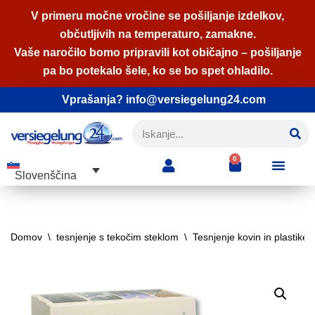
V primeru močne vročine se pošiljanje izdelkov,
občutljivih na temperaturo, zamakne.
Skoči
Vaše naročilo bomo pripravili kot običajno – pošiljanje
na
pa bo potekalo šele, ko se bo spet ohladilo.
vsebino
Vprašanja? info@versiegelung24.com
0
Slovenščina
Domov
\
tesnjenje s tekočim steklom
\
Tesnjenje kovin in plastike