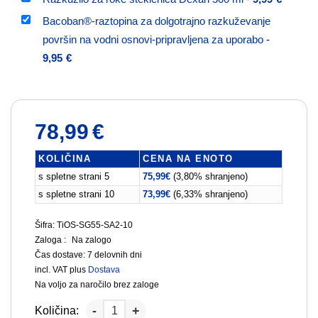
Bacoban®-raztopina za dolgotrajno razkuževanje
površin na vodni osnovi-pripravljena za uporabo
-
9,95
€
78,99
€
KOLIČINA
CENA NA ENOTO
s spletne strani 5
75,99
€
(3,80% shranjeno)
s spletne strani 10
73,99
€
(6,33% shranjeno)
Šifra: TiOS-SG55-SA2-10
Zaloga :
Na zalogo
Čas dostave:
7 delovnih dni
incl. VAT
plus
Dostava
Na voljo za naročilo brez zaloge
Količina: