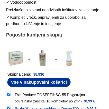
✓ Vodoodbojnost
Preizkušeno s strani neodvisnih inštitutov za testiranje
✓ Kompleti vrečk, pripravljenih za uporabo, za
predhodno čiščenje in tesnjenje
Pogosto kupljeni skupaj
+
+
Skupna cena:
98,93
€
Vse v nakupovalni košarici
This Product: TiOSEPT® SG-55 Dolgotrajna
površinska zaščita, 10 kompletov po 2m²
-
78,99
€
Razkužilo za roke steklenica Dexan 500 ml
-
9,99
€