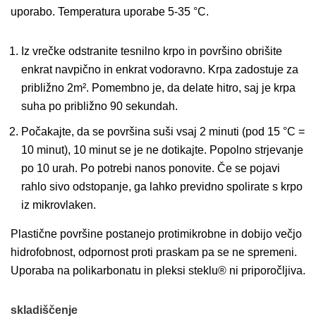
uporabo. Temperatura uporabe 5-35 °C.
Iz vrečke odstranite tesnilno krpo in površino obrišite
enkrat navpično in enkrat vodoravno. Krpa zadostuje za
približno 2m². Pomembno je, da delate hitro, saj je krpa
suha po približno 90 sekundah.
Počakajte, da se površina suši vsaj 2 minuti (pod 15 °C =
10 minut), 10 minut se je ne dotikajte. Popolno strjevanje
po 10 urah. Po potrebi nanos ponovite. Če se pojavi
rahlo sivo odstopanje, ga lahko previdno spolirate s krpo
iz mikrovlaken.
Plastične površine postanejo protimikrobne in dobijo večjo
hidrofobnost, odpornost proti praskam pa se ne spremeni.
Uporaba na polikarbonatu in pleksi steklu® ni priporočljiva.
skladiščenje