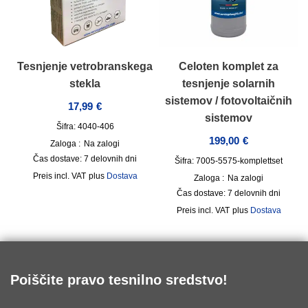
Tesnjenje vetrobranskega
Celoten komplet za
stekla
tesnjenje solarnih
sistemov / fotovoltaičnih
17,99
€
sistemov
Šifra: 4040-406
199,00
€
Zaloga :
Na zalogi
Čas dostave:
7 delovnih dni
Šifra: 7005-5575-komplettset
incl. VAT
plus
Dostava
Zaloga :
Na zalogi
Čas dostave:
7 delovnih dni
incl. VAT
plus
Dostava
Poiščite pravo tesnilno sredstvo!