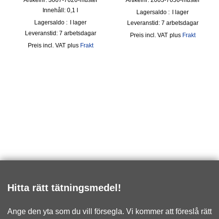
Artikelnr: 3007-7620-muster
Artikelnr: 2003-7656-muster
Innehåll: 0,1
l
Lagersaldo :
I lager
Lagersaldo :
I lager
Leveranstid:
7 arbetsdagar
Leveranstid:
7 arbetsdagar
incl. VAT
plus
Frakt
incl. VAT
plus
Frakt
Hitta rätt tätningsmedel!
Ange den yta som du vill försegla. Vi kommer att föreslå rätt