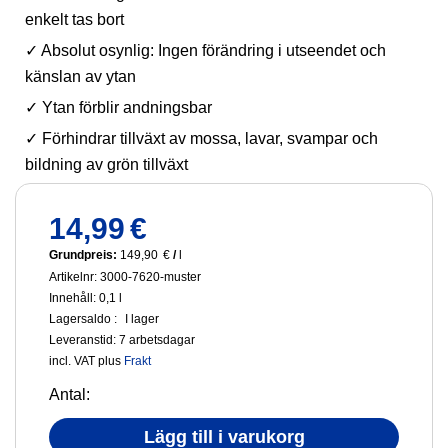
enkelt tas bort
✓ Absolut osynlig: Ingen förändring i utseendet och
känslan av ytan
✓ Ytan förblir andningsbar
✓ Förhindrar tillväxt av mossa, lavar, svampar och
bildning av grön tillväxt
14,99
€
Grundpreis:
149,90
€
/
l
Artikelnr: 3000-7620-muster
Innehåll: 0,1
l
Lagersaldo :
I lager
Leveranstid:
7 arbetsdagar
incl. VAT
plus
Frakt
Antal:
Lägg till i varukorg