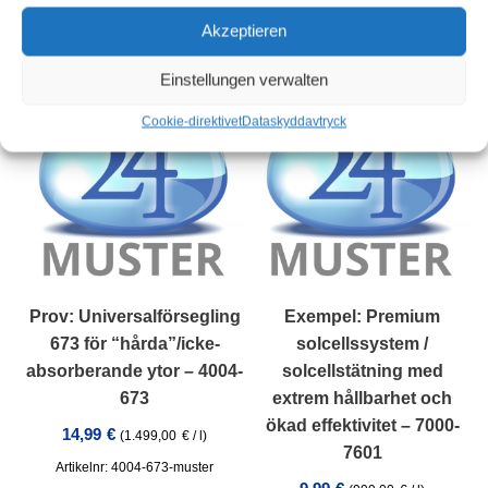
Relaterade produkter
Akzeptieren
Einstellungen verwalten
Cookie-direktivet
Dataskydd
avtryck
Prov: Universalförsegling
Exempel: Premium
673 för “hårda”/icke-
solcellssystem /
absorberande ytor – 4004-
solcellstätning med
673
extrem hållbarhet och
ökad effektivitet – 7000-
14,99
€
(
1.499,00
€
/
l
)
7601
Artikelnr: 4004-673-muster