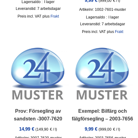
9,99
€
(
999,00
€
/
l
)
Lagersaldo :
I lager
Leveranstid:
7 arbetsdagar
Artikelnr: 1002-7601-muster
incl. VAT
plus
Frakt
Lagersaldo :
I lager
Leveranstid:
7 arbetsdagar
incl. VAT
plus
Frakt
Prov: Försegling av
Exempel: Bilfärg och
sandsten -3007-7620
fälgförsegling – 2003-7656
14,99
€
9,99
€
(
149,90
€
/
l
)
(
999,00
€
/
l
)