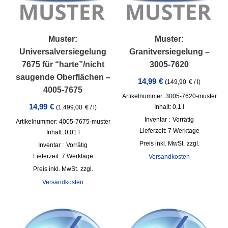
Muster:
Muster:
Universalversiegelung
Granitversiegelung –
7675 für “harte”/nicht
3005-7620
saugende Oberflächen –
14,99
€
(
149,90
€
/
l
)
4005-7675
Artikelnummer: 3005-7620-muster
14,99
€
Inhalt: 0,1
l
(
1.499,00
€
/
l
)
Inventar :
Vorrätig
Artikelnummer: 4005-7675-muster
Lieferzeit:
7 Werktage
Inhalt: 0,01
l
inkl. MwSt.
zzgl.
Inventar :
Vorrätig
Lieferzeit:
7 Werktage
Versandkosten
inkl. MwSt.
zzgl.
Versandkosten