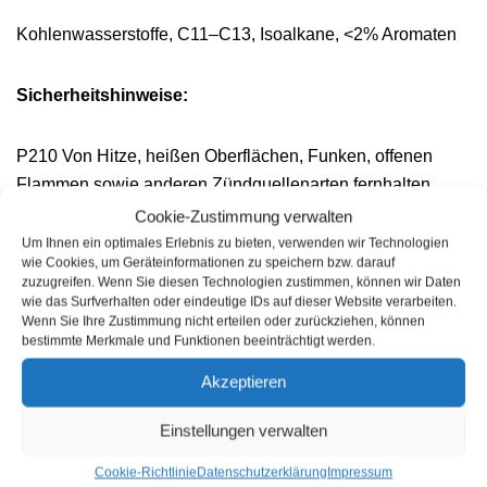
Kohlenwasserstoffe, C11
–
C13, Isoalkane, <
2% Aromaten
Sicherheitshinweise:
P210
Von Hitze, heißen Oberflächen, Funken, offe
nen
Flammen
sowie anderen Zündquellenarten fernhalten.
Nicht rauchen.
Cookie-Zustimmung verwalten
P280
Schutzhandschuhe / Schutzkleidung / Augenschutz
Um Ihnen ein optimales Erlebnis zu bieten, verwenden wir Technologien
wie Cookies, um Geräteinformationen zu speichern bzw. darauf
/
Gesichtsschutz tragen.
zuzugreifen. Wenn Sie diesen Technologien zustimmen, können wir Daten
P301 + P310
BEI VERSCHLUCKEN: Sofor
t
wie das Surfverhalten oder eindeutige IDs auf dieser Website verarbeiten.
Wenn Sie Ihre Zustimmung nicht erteilen oder zurückziehen, können
GIFTINFORMATIONS
–
ZENTRUM / Arzt anrufen.
bestimmte Merkmale und Funktionen beeinträchtigt werden.
P304 + P340
BEI
EINATMEN: Die Person an die frische
Akzeptieren
Luft bringen und für
ungehinderte Atmung sorgen.
P312
Bei Unwohlsein GIFTINFORMATIONSZENTRUM /
Einstellungen verwalten
Arzt
anrufen.
P331
KEIN Erbrechen herbeiführen.
Cookie-Richtlinie
Datenschutzerklärung
Impressum