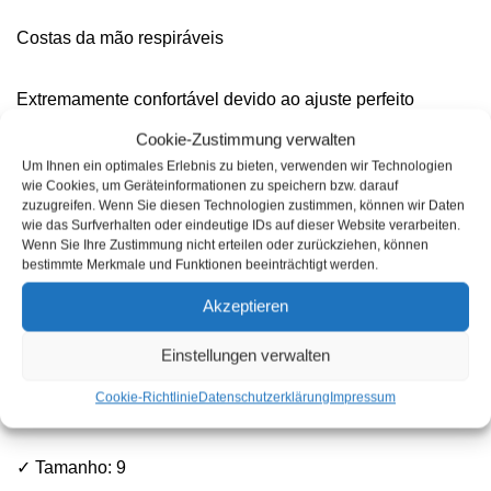
Costas da mão respiráveis
Extremamente confortável devido ao ajuste perfeito
Cookie-Zustimmung verwalten
✓ EN 420 Categoria II, EN 388
Um Ihnen ein optimales Erlebnis zu bieten, verwenden wir Technologien
wie Cookies, um Geräteinformationen zu speichern bzw. darauf
zuzugreifen. Wenn Sie diesen Technologien zustimmen, können wir Daten
Resistência à abrasão: Nível de desempenho 4
wie das Surfverhalten oder eindeutige IDs auf dieser Website verarbeiten.
Wenn Sie Ihre Zustimmung nicht erteilen oder zurückziehen, können
bestimmte Merkmale und Funktionen beeinträchtigt werden.
✓ Resistência de corte: Nível de desempenho 1
Akzeptieren
✓ Força de lágrima: Nível de desempenho 1
Einstellungen verwalten
Cookie-Richtlinie
Datenschutzerklärung
Impressum
✓ Força de punção: Potência nível 1
✓ Tamanho: 9