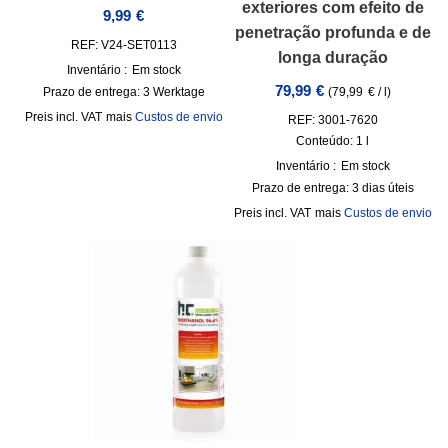
exteriores com efeito de
9,99
€
penetração profunda e de
REF: V24-SET0113
longa duração
Inventário :
Em stock
79,99
€
(
79,99
€
/
l
)
Prazo de entrega:
3 Werktage
incl. VAT
mais
Custos de envio
REF: 3001-7620
Conteúdo: 1
l
Inventário :
Em stock
Prazo de entrega:
3 dias úteis
incl. VAT
mais
Custos de envio