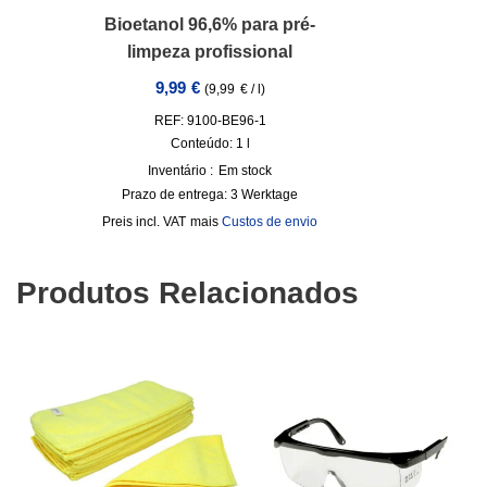
Bioetanol 96,6% para pré-
limpeza profissional
9,99
€
(
9,99
€
/
l
)
REF: 9100-BE96-1
Conteúdo: 1
l
Inventário :
Em stock
Prazo de entrega:
3 Werktage
incl. VAT
mais
Custos de envio
Produtos Relacionados