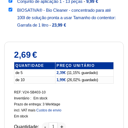
Conjunto de aplicação 1 - 13 peças
-
9,99
€
BIOSATIVA® - Bio Cleaner - concentrado para até
100l de solução pronta a usar Tamanho do contentor:
Garrafa de 1 litro
-
23,99
€
2,69
€
QUANTIDADE
PREÇO UNITÁRIO
de 5
2,39
€
(11,15% guardado)
de 10
1,99
€
(26,02% guardado)
REF: V24-SB403-10
Inventário :
Em stock
Prazo de entrega:
3 Werktage
incl. VAT
mais
Custos de envio
Em stock
Quantidade: