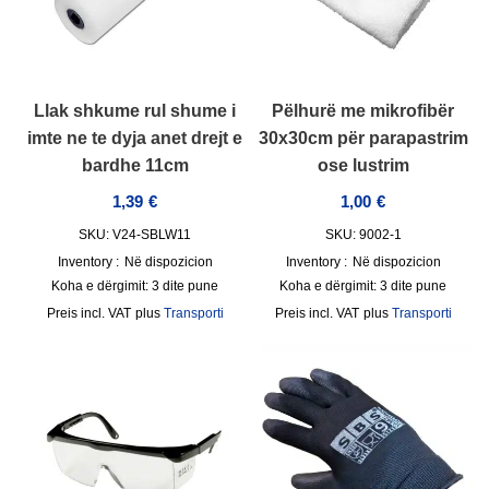
Llak shkume rul shume i
Pëlhurë me mikrofibër
imte ne te dyja anet drejt e
30x30cm për parapastrim
bardhe 11cm
ose lustrim
1,39
€
1,00
€
SKU: V24-SBLW11
SKU: 9002-1
Inventory :
Në dispozicion
Inventory :
Në dispozicion
Koha e dërgimit:
3 dite pune
Koha e dërgimit:
3 dite pune
incl. VAT
plus
Transporti
incl. VAT
plus
Transporti