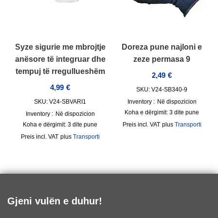
Syze sigurie me mbrojtje
Doreza pune najloni e
anësore të integruar dhe
zeze permasa 9
tempuj të rregullueshëm
2,49
€
4,99
€
SKU: V24-SB340-9
SKU: V24-SBVARI1
Inventory :
Në dispozicion
Koha e dërgimit:
3 dite pune
Inventory :
Në dispozicion
Koha e dërgimit:
3 dite pune
incl. VAT
plus
Transporti
incl. VAT
plus
Transporti
Gjeni vulën e duhur!