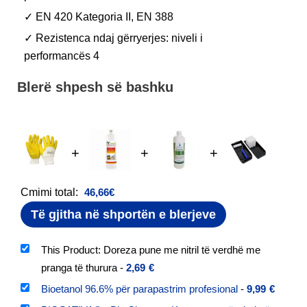
✓ EN 420 Kategoria II, EN 388
✓ Rezistenca ndaj gërryerjes: niveli i
performancës 4
Blerë shpesh së bashku
+
+
+
Cmimi total:
46,66
€
Të gjitha në shportën e blerjeve
This Product: Doreza pune me nitril të verdhë me
pranga të thurura
-
2,69
€
Bioetanol 96.6% për parapastrim profesional
-
9,99
€