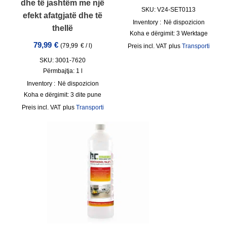
dhe të jashtëm me një
SKU: V24-SET0113
efekt afatgjatë dhe të
Inventory :
Në dispozicion
thellë
Koha e dërgimit:
3 Werktage
79,99
€
(
79,99
€
/
l
)
incl. VAT
plus
Transporti
SKU: 3001-7620
Përmbajtja: 1
l
Inventory :
Në dispozicion
Koha e dërgimit:
3 dite pune
incl. VAT
plus
Transporti