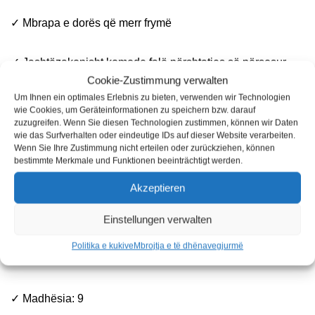
✓ Mbrapa e dorës që merr frymë
✓ Jashtëzakonisht komode falë përshtatjes së përsosur
Cookie-Zustimmung verwalten
Um Ihnen ein optimales Erlebnis zu bieten, verwenden wir Technologien
✓ EN 420 Kategoria II, EN 388
wie Cookies, um Geräteinformationen zu speichern bzw. darauf
zuzugreifen. Wenn Sie diesen Technologien zustimmen, können wir Daten
wie das Surfverhalten oder eindeutige IDs auf dieser Website verarbeiten.
✓ Rezistenca ndaj gërryerjes: niveli i performancës 4
Wenn Sie Ihre Zustimmung nicht erteilen oder zurückziehen, können
bestimmte Merkmale und Funktionen beeinträchtigt werden.
✓ Rezistenca e prerjes: niveli i performancës 1
Akzeptieren
Einstellungen verwalten
✓ Forca e grisjes: niveli i performancës 1
Politika e kukive
Mbrojtja e të dhënave
gjurmë
✓ Fuqia e shpimit: niveli i fuqisë 1
✓ Madhësia: 9