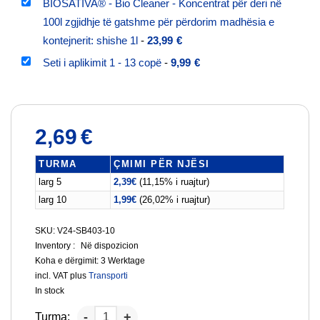
BIOSATIVA® - Bio Cleaner - Koncentrat për deri në
100l zgjidhje të gatshme për përdorim madhësia e
kontejnerit: shishe 1l
-
23,99
€
Seti i aplikimit 1 - 13 copë
-
9,99
€
2,69
€
TURMA
ÇMIMI PËR NJËSI
larg 5
2,39
€
(11,15% i ruajtur)
larg 10
1,99
€
(26,02% i ruajtur)
SKU: V24-SB403-10
Inventory :
Në dispozicion
Koha e dërgimit:
3 Werktage
incl. VAT
plus
Transporti
In stock
Turma: