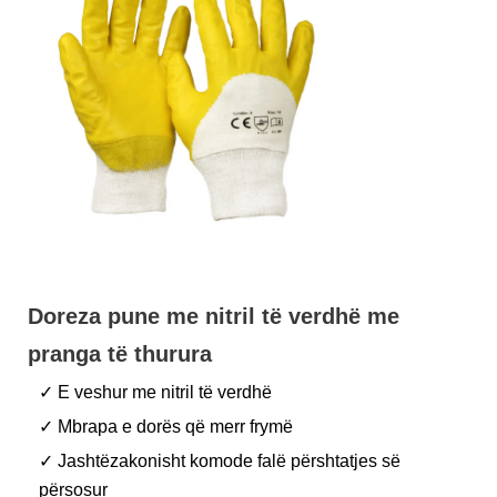
Doreza pune me nitril të verdhë me
pranga të thurura
✓ E veshur me nitril të verdhë
✓ Mbrapa e dorës që merr frymë
✓ Jashtëzakonisht komode falë përshtatjes së
përsosur