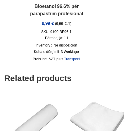
Bioetanol 96.6% për
parapastrim profesional
9,99
€
(
9,99
€
/
l
)
SKU: 9100-BE96-1
Përmbajtja: 1
l
Inventory :
Në dispozicion
Koha e dërgimit:
3 Werktage
incl. VAT
plus
Transporti
Related products