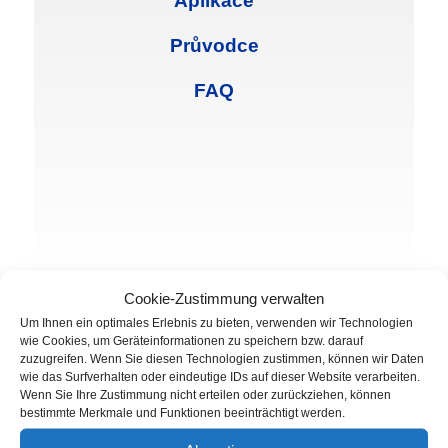
Aplikace
Průvodce
FAQ
Cookie-Zustimmung verwalten
Um Ihnen ein optimales Erlebnis zu bieten, verwenden wir Technologien
Ochranné brýle BASIC s dobrým
wie Cookies, um Geräteinformationen zu speichern bzw. darauf
zuzugreifen. Wenn Sie diesen Technologien zustimmen, können wir Daten
komfortem nošení a integrovanou
wie das Surfverhalten oder eindeutige IDs auf dieser Website verarbeiten.
Wenn Sie Ihre Zustimmung nicht erteilen oder zurückziehen, können
boční ochranou dle DIN EN 166
bestimmte Merkmale und Funktionen beeinträchtigt werden.