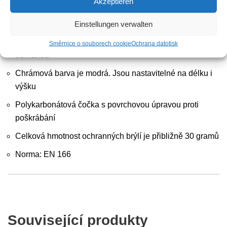
Akzeptieren
Vlastnosti produktu
Einstellungen verwalten
Brýle BASIC jsou vybaveny integrovanou boční
Směrnice o souborech cookie
Ochrana dat
otisk
ochranou
Chrámová barva je modrá. Jsou nastavitelné na délku i
výšku
Polykarbonátová čočka s povrchovou úpravou proti
poškrábání
Celková hmotnost ochranných brýlí je přibližně 30 gramů
Norma: EN 166
Související produkty