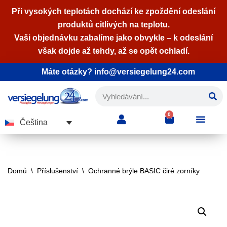
Při vysokých teplotách dochází ke zpoždění odeslání
produktů citlivých na teplotu.
Přeskočit
Vaši objednávku zabalíme jako obvykle – k odeslání
na
však dojde až tehdy, až se opět ochladí.
obsah
Máte otázky? info@versiegelung24.com
0
Čeština
Domů
\
Příslušenství
\
Ochranné brýle BASIC čiré zorníky