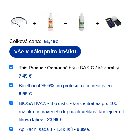
+
+
+
Celková cena:
51,46
€
Vše v nákupním košíku
This Product: Ochranné brýle BASIC čiré zorníky
-
7,49
€
Bioethanol 96,6% pro profesionální předčištění
-
9,99
€
BIOSATIVA® - Bio čistič - koncentrát až pro 100 l
roztoku připraveného k použití Velikost kontejneru: 1
litrová láhev
-
23,99
€
Aplikační sada 1 - 13 kusů
-
9,99
€