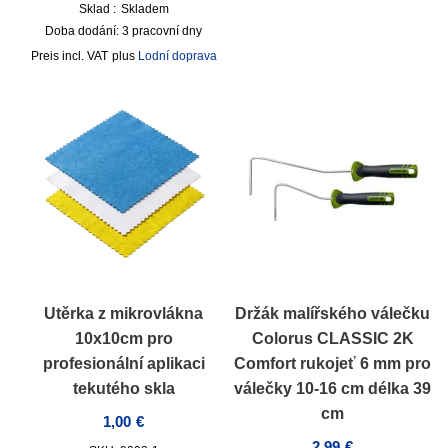
Sklad :
Skladem
Doba dodání:
3 pracovní dny
incl. VAT
plus
Lodní doprava
Utěrka z mikrovlákna
Držák malířského válečku
10x10cm pro
Colorus CLASSIC 2K
profesionální aplikaci
Comfort rukojeť 6 mm pro
tekutého skla
válečky 10-16 cm délka 39
cm
1,00
€
2,99
€