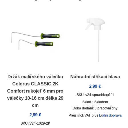
Držák malířského válečku
Náhradní stříkací hlava
Colorus CLASSIC 2K
2,99
€
Comfort rukojeť 6 mm pro
SKU: v24-spruehkopf-1l
válečky 10-16 cm délka 29
Sklad :
Skladem
cm
Doba dodání:
3 pracovní dny
2,99
€
incl. VAT
plus
Lodní doprava
SKU: V24-1029-2K