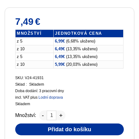
7,49
€
MNOŽSTVÍ
JEDNOTKOVÁ CENA
z 5
6,99
€
(6,68% uloženo)
z 10
6,49
€
(13,35% uloženo)
z 5
6,49
€
(13,35% uloženo)
z 10
5,99
€
(20,03% uloženo)
SKU: V24-41931
Sklad :
Skladem
Doba dodání:
3 pracovní dny
incl. VAT
plus
Lodní doprava
Skladem
Množství:
Přidat do košíku