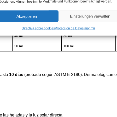
ückziehen, können bestimmte Merkmale und Funktionen beeinträchtigt werden.
5 ml
10 ml
10 ml
20 ml
Akzeptieren
Einstellungen verwalten
20 ml
40 ml
Directiva sobre cookies
Protección de Datos
imprimir
40 ml
80 ml
50 ml
100 ml
asta
10 días
(probado según ASTM E 2180). Dermatológicament
 las heladas y la luz solar directa.