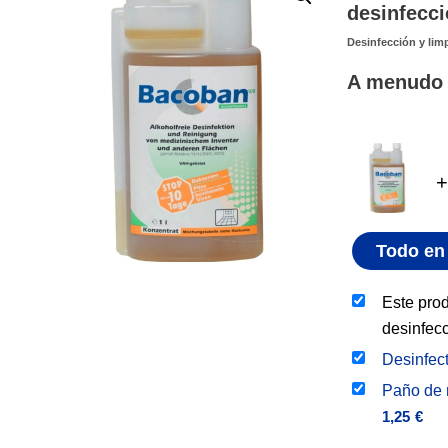
desinfecci
Desinfección y limp
A menudo 
+
Todo en 
Este pro
desinfecc
Desinfec
Paño de 
1,25
€