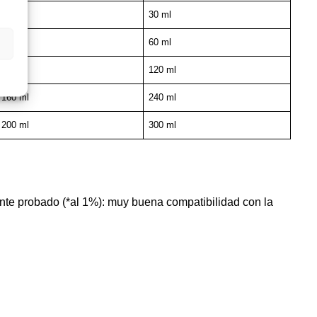
20 ml
30 ml
40 ml
60 ml
80 ml
120 ml
160 ml
240 ml
200 ml
300 ml
e probado (*al 1%): muy buena compatibilidad con la