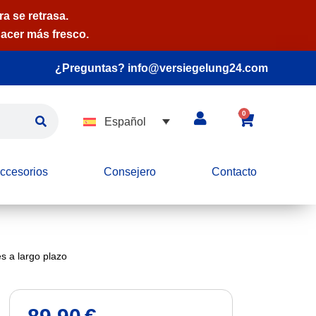
a se retrasa.
acer más fresco.
¿Preguntas? info@versiegelung24.com
0
Español
ccesorios
Consejero
Contacto
s a largo plazo