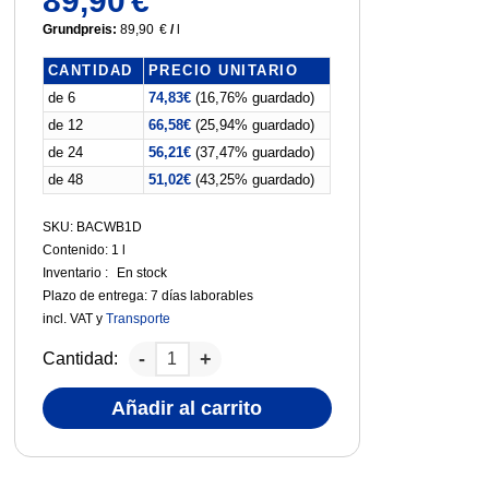
89,90
€
Grundpreis:
89,90
€
/
l
CANTIDAD
PRECIO UNITARIO
de 6
74,83
€
(16,76% guardado)
de 12
66,58
€
(25,94% guardado)
de 24
56,21
€
(37,47% guardado)
de 48
51,02
€
(43,25% guardado)
SKU: BACWB1D
Contenido: 1
l
Inventario :
En stock
Plazo de entrega:
7 días laborables
incl. VAT
y
Transporte
Cantidad:
Añadir al carrito