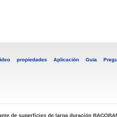
ideo
propiedades
Aplicación
Guía
Pregu
ctante de superficies de larga duración BACOB