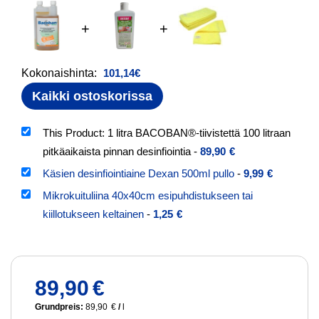
+
+
Kokonaishinta:
101,14
€
Kaikki ostoskorissa
This Product: 1 litra BACOBAN®-tiivistettä 100 litraan
pitkäaikaista pinnan desinfiointia
-
89,90
€
Käsien desinfiointiaine Dexan 500ml pullo
-
9,99
€
Mikrokuituliina 40x40cm esipuhdistukseen tai
kiillotukseen keltainen
-
1,25
€
89,90
€
Grundpreis:
89,90
€
/
l