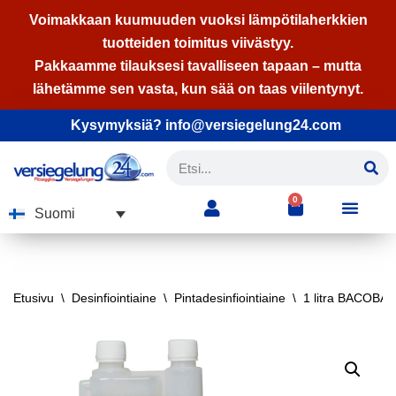
Voimakkaan kuumuuden vuoksi lämpötilaherkkien
tuotteiden toimitus viivästyy.
Siirry
Pakkaamme tilauksesi tavalliseen tapaan – mutta
suoraan
lähetämme sen vasta, kun sää on taas viilentynyt.
sisältöön
Kysymyksiä? info@versiegelung24.com
0
Suomi
Etusivu
\
Desinfiointiaine
\
Pintadesinfiointiaine
\
1 litra BACOBAN®-