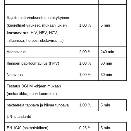
Rajoitetusti viruksentorjuntakykyinen
(kuorelliset virukset, mukaan lukien
1,00 %
5 min
koronavirus
, HIV, HBV, HCV,
influenssa, herpes, ebolavirus….).
Adenovirus
2,00 %
240 min
Ihmisen papilloomavirus (HPV)
1,00 %
60 min
Norovirus
1,00 %
30 min
Testaus DGHM -ohjeen mukaan
(mekaniikka, suuri kuormitus)
bakteereja tappava ja hiivaa tuhoava
1,00 %
5 min
EN -standardit
EN 1040 (bakterisidinen)
0,25 %
5 min