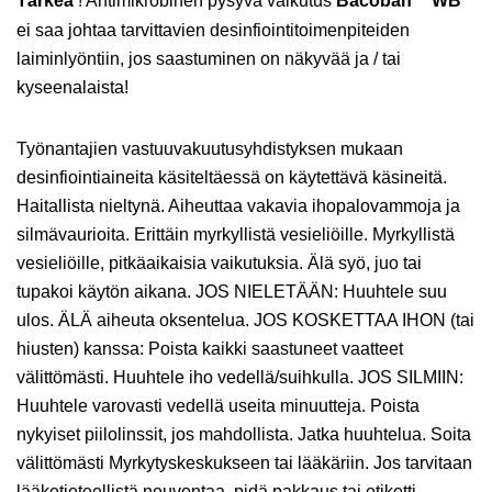
Tärkeä
! Antimikrobinen pysyvä vaikutus
Bacoban
WB
ei saa johtaa tarvittavien desinfiointitoimenpiteiden
laiminlyöntiin, jos saastuminen on näkyvää ja / tai
kyseenalaista!
Työnantajien vastuuvakuutusyhdistyksen mukaan
desinfiointiaineita käsiteltäessä on käytettävä käsineitä.
Haitallista nieltynä. Aiheuttaa vakavia ihopalovammoja ja
silmävaurioita. Erittäin myrkyllistä vesieliöille. Myrkyllistä
vesieliöille, pitkäaikaisia vaikutuksia. Älä syö, juo tai
tupakoi käytön aikana. JOS NIELETÄÄN: Huuhtele suu
ulos. ÄLÄ aiheuta oksentelua. JOS KOSKETTAA IHON (tai
hiusten) kanssa: Poista kaikki saastuneet vaatteet
välittömästi. Huuhtele iho vedellä/suihkulla. JOS SILMIIN:
Huuhtele varovasti vedellä useita minuutteja. Poista
nykyiset piilolinssit, jos mahdollista. Jatka huuhtelua. Soita
välittömästi Myrkytyskeskukseen tai lääkäriin. Jos tarvitaan
lääketieteellistä neuvontaa, pidä pakkaus tai etiketti