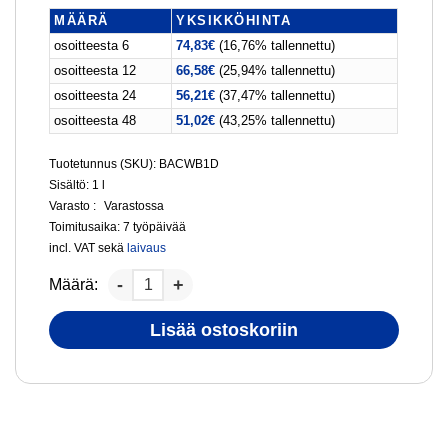
MÄÄRÄ
YKSIKKÖHINTA
osoitteesta 6
74,83
€
(16,76% tallennettu)
osoitteesta 12
66,58
€
(25,94% tallennettu)
osoitteesta 24
56,21
€
(37,47% tallennettu)
osoitteesta 48
51,02
€
(43,25% tallennettu)
Tuotetunnus (SKU): BACWB1D
Sisältö: 1
l
Varasto :
Varastossa
Toimitusaika:
7 työpäivää
incl. VAT
sekä
laivaus
Määrä:
Lisää ostoskoriin