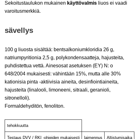
Sekoitustaulukon mukainen
käyttövalmis
liuos ei vaadi
varoitusmerkkiä.
sävellys
100 g liuosta sisältää: bentsalkoniumkloridia 26 g,
natriumpyritionia 2,5 g, polykondensaatteja, hajusteita,
puhdistettua vettä. Ainesosat asetuksen (EY) N: o
648/2004 mukaisesti: vähintään 15%, mutta alle 30%
kationisia pinta -aktiivisia aineita, desinfiointiaineita,
hajusteita (linalooli, limoneeni, sitraali, geranioli,
sitronelloli).
Formaldehyditön, fenoliton.
tehokkuutta
Testaus DVV / RKI -ohjeiden mukaisesti
laimennus
Altistumisaika