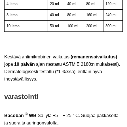
4 litraa
20 ml
40 ml
80 ml
120 ml
8 litraa
40 ml
80 ml
160 ml
240 ml
10 litraa
50 ml
100 ml
200 ml
300 ml
Kestävä antimikrobinen vaikutus
(remanenssivaikutus)
jopa
10 päivän
ajan (testattu ASTM E 2180:n mukaisesti).
Dermatologisesti testattu (*1 %:ssa): erittäin hyvä
ihoystävällisyys.
varastointi
®
Bacoban
WB
Säilytä +5 – + 25 ° C. Suojaa pakkaselta
ja suoralta auringonvalolta.