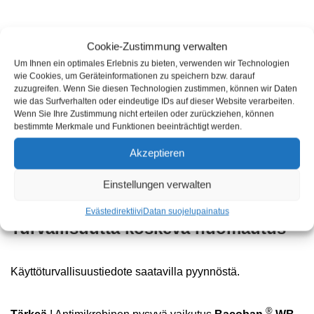
Cookie-Zustimmung verwalten
Neuvonantaja
Um Ihnen ein optimales Erlebnis zu bieten, verwenden wir Technologien
wie Cookies, um Geräteinformationen zu speichern bzw. darauf
zuzugreifen. Wenn Sie diesen Technologien zustimmen, können wir Daten
Arviointi
wie das Surfverhalten oder eindeutige IDs auf dieser Website verarbeiten.
Wenn Sie Ihre Zustimmung nicht erteilen oder zurückziehen, können
bestimmte Merkmale und Funktionen beeinträchtigt werden.
Tuotteitamme on testattu perusteellisesti. Annamme
Akzeptieren
mielellämme pyynnöstä mikrobiologisia ja dermatologisia
Einstellungen verwalten
raportteja.
Evästedirektiivi
Datan suojelu
painatus
Turvallisuutta koskeva huomautus
Käyttöturvallisuustiedote saatavilla pyynnöstä.
®