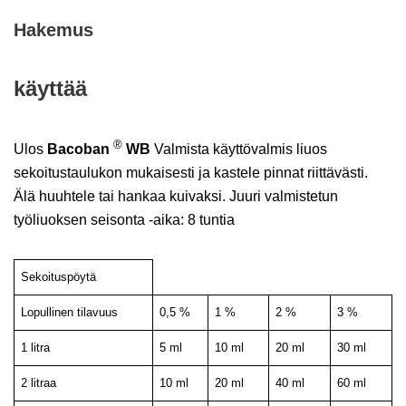
Hakemus
käyttää
®
Ulos
Bacoban
WB
Valmista käyttövalmis liuos
sekoitustaulukon mukaisesti ja kastele pinnat riittävästi.
Älä huuhtele tai hankaa kuivaksi. Juuri valmistetun
työliuoksen seisonta -aika: 8 tuntia
Sekoituspöytä
Lopullinen tilavuus
0,5 %
1 %
2 %
3 %
1 litra
5 ml
10 ml
20 ml
30 ml
2 litraa
10 ml
20 ml
40 ml
60 ml