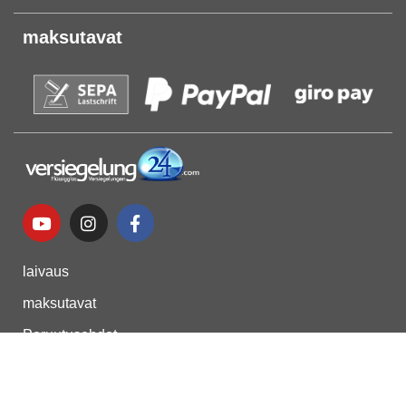
maksutavat
laivaus
maksutavat
Peruutusehdot
yksityisyyttä
AGB