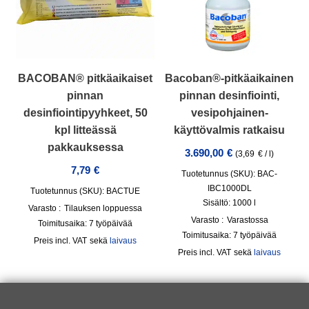
BACOBAN® pitkäaikaiset
Bacoban®-pitkäaikainen
pinnan
pinnan desinfiointi,
desinfiointipyyhkeet, 50
vesipohjainen-
kpl litteässä
käyttövalmis ratkaisu
pakkauksessa
3.690,00
€
(
3,69
€
/
l
)
7,79
€
Tuotetunnus (SKU): BAC-
IBC1000DL
Tuotetunnus (SKU): BACTUE
Sisältö: 1000
l
Varasto :
Tilauksen loppuessa
Varasto :
Varastossa
Toimitusaika:
7 työpäivää
Toimitusaika:
7 työpäivää
incl. VAT
sekä
laivaus
incl. VAT
sekä
laivaus