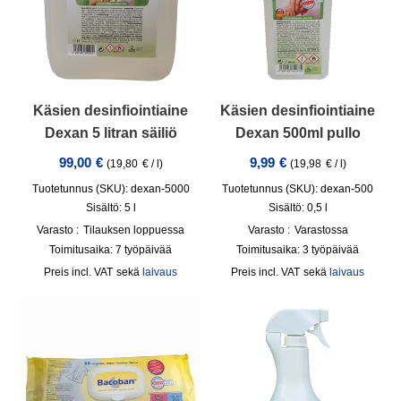
Käsien desinfiointiaine
Käsien desinfiointiaine
Dexan 5 litran säiliö
Dexan 500ml pullo
99,00
€
9,99
€
(
19,80
€
/
l
)
(
19,98
€
/
l
)
Tuotetunnus (SKU): dexan-5000
Tuotetunnus (SKU): dexan-500
Sisältö: 5
l
Sisältö: 0,5
l
Varasto :
Tilauksen loppuessa
Varasto :
Varastossa
Toimitusaika:
7 työpäivää
Toimitusaika:
3 työpäivää
incl. VAT
sekä
laivaus
incl. VAT
sekä
laivaus