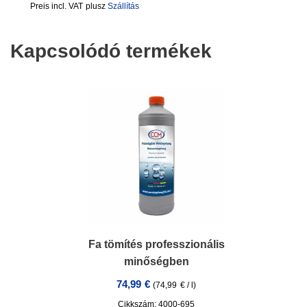
incl. VAT
plusz
Szállítás
Kapcsolódó termékek
Fa tömítés professzionális
minőségben
74,99
€
(
74,99
€
/
l
)
Cikkszám: 4000-695