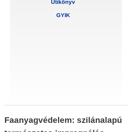
Útikönyv
GYIK
Faanyagvédelem: szilánalapú