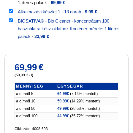
1 literes palack
-
69,99
€
Alkalmazási készlet 1 - 13 darab
-
9,99
€
BIOSATIVA® - Bio Cleaner - koncentrátum 100 l
használatra kész oldathoz Konténer mérete: 1 literes
palack
-
23,99
€
69,99
€
(
69,99
€
/
l
)
MENNYISÉG
EGYSÉGÁR
a címről 5
64,99
€
(7,14% mentett)
a címről 10
59,99
€
(14,29% mentett)
a címről 50
49,99
€
(28,58% mentett)
a címről 100
44,99
€
(35,72% mentett)
Cikkszám: 4008-693