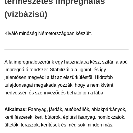
természetes impregnálás
(vízbázisú)
Kiváló minőség Németországban készült.
A fa impregnálószerünk egy használatra kész, szilán alapú
impregnáló rendszer. Stabilizálja a lignint, és így
jelentősen megvédi a fát az elszürküléstől. Hidrofób
tulajdonságai megakadályozzák, hogy a nem kívánt
nedvesség és szennyeződés behatoljon a fába.
Alkalmas:
Faanyag, járdák, autóbeállók, ablakpárkányok,
kerti fészerek, kerti bútorok, építési faanyag, homlokzatok,
ültetők, teraszok, kerítések és még sok minden más.