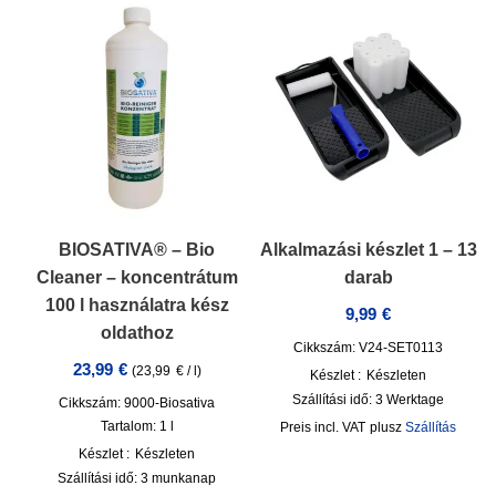
BIOSATIVA® – Bio
Alkalmazási készlet 1 – 13
Cleaner – koncentrátum
darab
100 l használatra kész
9,99
€
oldathoz
Cikkszám: V24-SET0113
23,99
€
(
23,99
€
/
l
)
Készlet :
Készleten
Szállítási idő:
3 Werktage
Cikkszám: 9000-Biosativa
Tartalom: 1
l
incl. VAT
plusz
Szállítás
Készlet :
Készleten
Szállítási idő:
3 munkanap