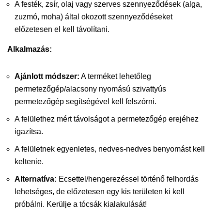
A festék, zsír, olaj vagy szerves szennyeződések (alga,
zuzmó, moha) által okozott szennyeződéseket
előzetesen el kell távolítani.
Alkalmazás:
Ajánlott módszer:
A terméket lehetőleg
permetezőgép/alacsony nyomású szivattyús
permetezőgép segítségével kell felszórni.
A felülethez mért távolságot a permetezőgép erejéhez
igazítsa.
A felületnek egyenletes, nedves-nedves benyomást kell
keltenie.
Alternatíva:
Ecsettel/hengerezéssel történő felhordás
lehetséges, de előzetesen egy kis területen ki kell
próbálni. Kerülje a tócsák kialakulását!