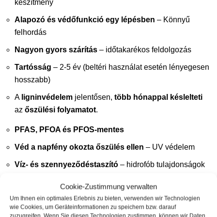
készítmény
Alapozó és védőfunkció egy lépésben
– Könnyű
felhordás
Nagyon gyors szárítás
– időtakarékos feldolgozás
Tartósság
– 2-5 év (beltéri használat esetén lényegesen
hosszabb)
A
ligninvédelem
jelentősen,
több hónappal
késlelteti
az
őszülési folyamatot
.
PFAS, PFOA és PFOS-mentes
Véd a napfény okozta őszülés ellen
– UV védelem
Víz- és szennyeződéstaszító
– hidrofób tulajdonságok
Megakadályozza az algák, mohák és zuzmók
Cookie-Zustimmung verwalten
elszaporodását
– Hosszantartó védelem
Um Ihnen ein optimales Erlebnis zu bieten, verwenden wir Technologien
wie Cookies, um Geräteinformationen zu speichern bzw. darauf
Fogyasztás: 1 liter elegendő kb. 30-40 m² területre
(az
zuzugreifen. Wenn Sie diesen Technologien zustimmen, können wir Daten