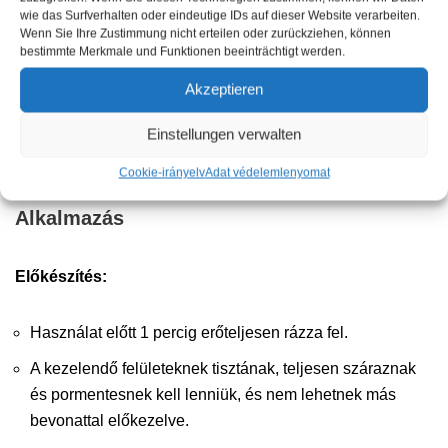
aljzattól függően).
wie das Surfverhalten oder eindeutige IDs auf dieser Website verarbeiten.
Wenn Sie Ihre Zustimmung nicht erteilen oder zurückziehen, können
Az alkalmazás
előnyös a függőleges
fa felületek felett
bestimmte Merkmale und Funktionen beeinträchtigt werden.
(fakerítések, … ) és alatt a gyep (fa oszlopok).
Akzeptieren
Szállítási terjedelem: 1 x literes flakon, 1 x pumpás szórófej
Einstellungen verwalten
Cookie-irányelv
Adat védelem
lenyomat
Alkalmazás
Előkészítés:
Használat előtt 1 percig erőteljesen rázza fel.
A kezelendő felületeknek tisztának, teljesen száraznak
és pormentesnek kell lenniük, és nem lehetnek más
bevonattal előkezelve.