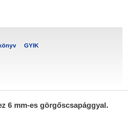
ikönyv
GYIK
ihez 6 mm-es görgőscsapággyal.