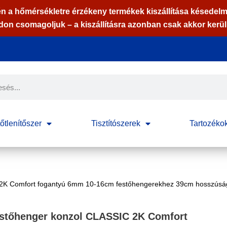
n a hőmérsékletre érzékeny termékek kiszállítása késedelm
n csomagoljuk – a kiszállításra azonban csak akkor kerül 
őtlenítőszer
Tisztítószerek
Tartozéko
 2K Comfort fogantyú 6mm 10-16cm festőhengerekhez 39cm hosszúsá
estőhenger konzol CLASSIC 2K Comfort