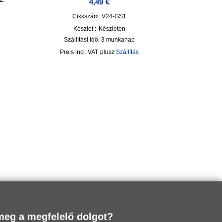
4,49
€
Cikkszám: V24-GS1
Készlet :
Készleten
Szállítási idő:
3 munkanap
incl. VAT
plusz
Szállítás
meg a megfelelő dolgot?