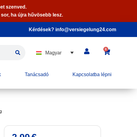
et szenved.
sor, ha újra hűvösebb lesz.
Kérdések? info@versiegelung24.com
0
Magyar
k
Tanácsadó
Kapcsolatba lépni
g