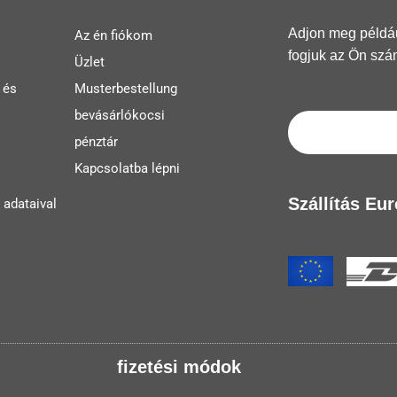
Adjon meg például
Az én fiókom
fogjuk az Ön szá
Üzlet
 és
Musterbestellung
bevásárlókocsi
pénztár
Kapcsolatba lépni
Szállítás Eu
 adataival
fizetési módok