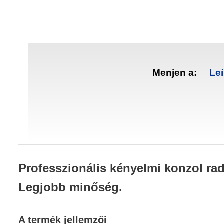
Menjen a:
Leí
Professzionális kényelmi konzol ra
Legjobb minőség.
A termék jellemzői