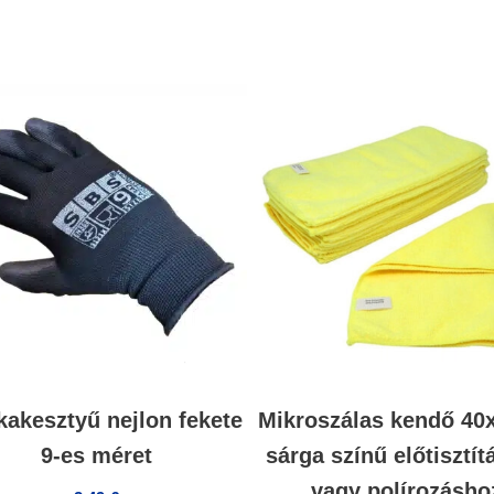
akesztyű nejlon fekete
Mikroszálas kendő 4
9-es méret
sárga színű előtisztí
vagy polírozásho