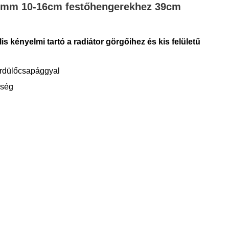
6mm 10-16cm festőhengerekhez 39cm
g
is kényelmi tartó a radiátor görgőihez és kis felületű
rdülőcsapággyal
őség