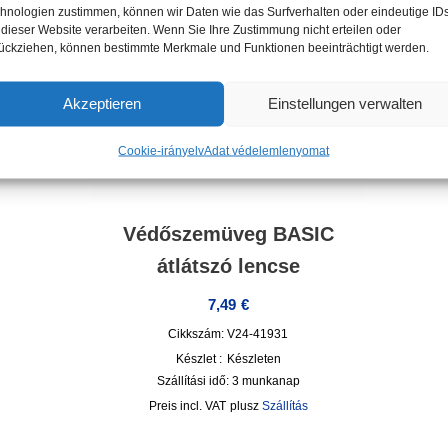
hnologien zustimmen, können wir Daten wie das Surfverhalten oder eindeutige ID
 dieser Website verarbeiten. Wenn Sie Ihre Zustimmung nicht erteilen oder
ückziehen, können bestimmte Merkmale und Funktionen beeinträchtigt werden.
Akzeptieren
Einstellungen verwalten
Cookie-irányelv
Adat védelem
lenyomat
Védőszemüveg BASIC
átlátszó lencse
7,49
€
Cikkszám: V24-41931
Készlet :
Készleten
Szállítási idő:
3 munkanap
incl. VAT
plusz
Szállítás