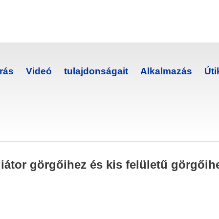
rás
Videó
tulajdonságait
Alkalmazás
Út
diátor görgőihez és kis felületű görgő