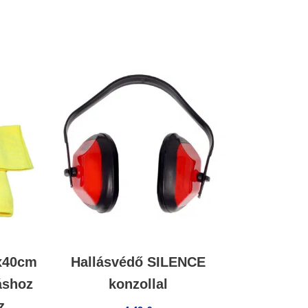
0x40cm
Hallásvédő SILENCE
táshoz
konzollal
z