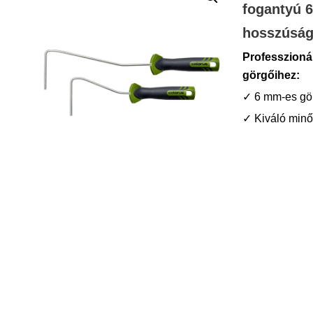
fogantyú 
hosszúsá
Professzionál
görgőihez:
✓ 6 mm-es gö
✓ Kiváló min