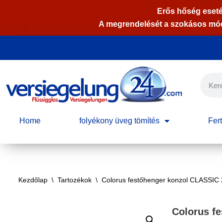
Erős hőség eseté
A megrendelését a szokásos módo
Skip
to
content
Home
folyékony üveg tömítés
Fert
Kezdőlap
\
Tartozékok
\
Colorus festőhenger konzol CLASSIC
Colorus f