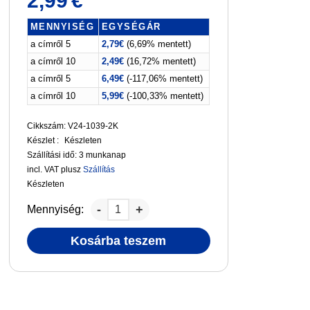
2,99
€
MENNYISÉG
EGYSÉGÁR
a címről 5
2,79
€
(6,69% mentett)
a címről 10
2,49
€
(16,72% mentett)
a címről 5
6,49
€
(-117,06% mentett)
a címről 10
5,99
€
(-100,33% mentett)
Cikkszám: V24-1039-2K
Készlet :
Készleten
Szállítási idő:
3 munkanap
incl. VAT
plusz
Szállítás
Készleten
Mennyiség:
Kosárba teszem