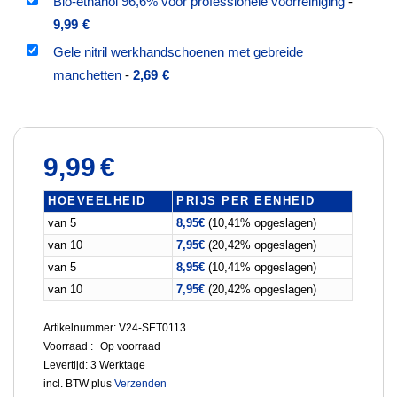
Bio-ethanol 96,6% voor professionele voorreiniging
-
9,99
€
Gele nitril werkhandschoenen met gebreide
manchetten
-
2,69
€
9,99
€
HOEVEELHEID
PRIJS PER EENHEID
van 5
8,95
€
(10,41% opgeslagen)
van 10
7,95
€
(20,42% opgeslagen)
van 5
8,95
€
(10,41% opgeslagen)
van 10
7,95
€
(20,42% opgeslagen)
Artikelnummer: V24-SET0113
Voorraad :
Op voorraad
Levertijd:
3 Werktage
incl. BTW
plus
Verzenden