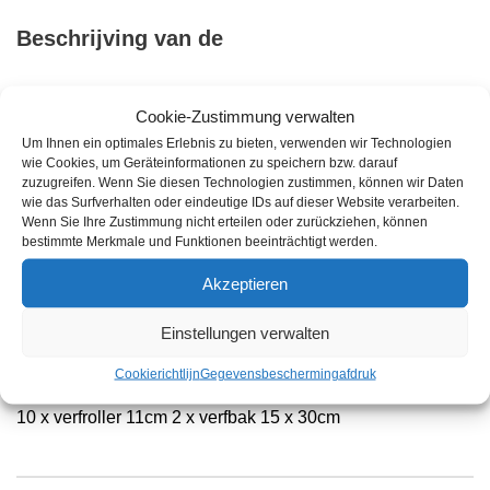
Beschrijving van de
Applicatieset voor het aanbrengen van afdichtingen,
Cookie-Zustimmung verwalten
impregnaties en lakken (bestaande uit 13 delen)
Um Ihnen ein optimales Erlebnis zu bieten, verwenden wir Technologien
wie Cookies, um Geräteinformationen zu speichern bzw. darauf
zuzugreifen. Wenn Sie diesen Technologien zustimmen, können wir Daten
wie das Surfverhalten oder eindeutige IDs auf dieser Website verarbeiten.
Wenn Sie Ihre Zustimmung nicht erteilen oder zurückziehen, können
Productkenmerken
bestimmte Merkmale und Funktionen beeinträchtigt werden.
Akzeptieren
Einstellungen verwalten
Cookierichtlijn
Gegevensbescherming
afdruk
Praktische applicatieset bestaande uit 1 x verfstang 27cm
10 x verfroller 11cm 2 x verfbak 15 x 30cm