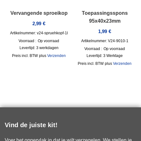
Vervangende sproeikop
Toepassingsspons
95x40x23mm
2,99
€
1,99
€
Artikelnummer: v24-spruehkopf-1l
Voorraad :
Op voorraad
Artikelnummer: V24-9010-1
Levertijd:
3 werkdagen
Voorraad :
Op voorraad
incl. BTW
plus
Verzenden
Levertijd:
3 Werktage
incl. BTW
plus
Verzenden
Vind de juiste kit!
Voer het oppervlak in dat je wilt verzegelen. We stellen je