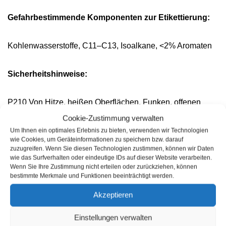
Gefahrbestimmende Komponenten zur E
tikettierung:
Kohlenwasserstoffe, C11
–
C13, Isoalkane, <
2% Aromaten
Sicherheitshinweise:
P210 Von Hitze, heißen Oberflächen, Funken, offenen
Flammen sowie anderen Zündquell
enarten fernhalten.
Cookie-Zustimmung verwalten
Nicht rauchen.
Um Ihnen ein optimales Erlebnis zu bieten, verwenden wir Technologien
wie Cookies, um Geräteinformationen zu speichern bzw. darauf
P
240 B
ehäl
ter und zu befüllende Anlage erden.
zuzugreifen. Wenn Sie diesen Technologien zustimmen, können wir Daten
P305 + P351 + P338 BEI KONTAKT MIT DEN AUGEN:
wie das Surfverhalten oder eindeutige IDs auf dieser Website verarbeiten.
Wenn Sie Ihre Zustimmung nicht erteilen oder zurückziehen, können
Einige Minuten lang behutsam mit Wasser
bestimmte Merkmale und Funktionen beeinträchtigt werden.
spülen.
Eventuell vorhandene Kontaktlinsen nach
Möglichkeit entfernen. Weiter spülen.
Akzeptieren
P
337 + P313 Bei anhaltender Augenreizung: Ä
rztl
ichen
Einstellungen verwalten
Rat einholen/ärztliche Hilfe hinzuziehen.