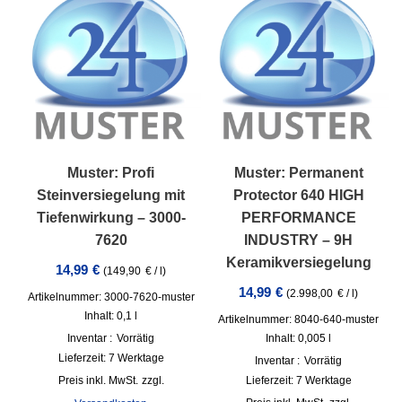
Muster: Profi
Muster: Permanent
Steinversiegelung mit
Protector 640 HIGH
Tiefenwirkung – 3000-
PERFORMANCE
7620
INDUSTRY – 9H
Keramikversiegelung
14,99
€
(
149,90
€
/
l
)
14,99
€
(
2.998,00
€
/
l
)
Artikelnummer: 3000-7620-muster
Inhalt: 0,1
l
Artikelnummer: 8040-640-muster
Inventar :
Vorrätig
Inhalt: 0,005
l
Lieferzeit:
7 Werktage
Inventar :
Vorrätig
inkl. MwSt.
zzgl.
Lieferzeit:
7 Werktage