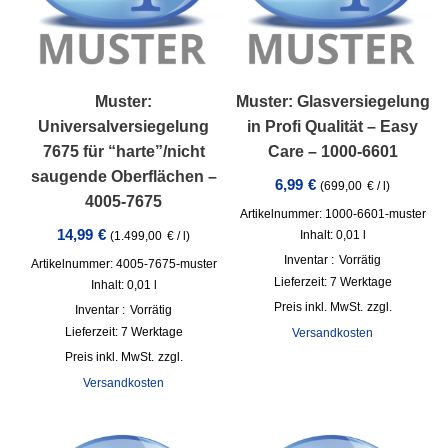
Muster:
Muster: Glasversiegelung
Universalversiegelung
in Profi Qualität – Easy
7675 für “harte”/nicht
Care – 1000-6601
saugende Oberflächen –
6,99
€
(
699,00
€
/
l
)
4005-7675
Artikelnummer: 1000-6601-muster
14,99
€
Inhalt: 0,01
l
(
1.499,00
€
/
l
)
Inventar :
Vorrätig
Artikelnummer: 4005-7675-muster
Lieferzeit:
7 Werktage
Inhalt: 0,01
l
inkl. MwSt.
zzgl.
Inventar :
Vorrätig
Lieferzeit:
7 Werktage
Versandkosten
inkl. MwSt.
zzgl.
Versandkosten