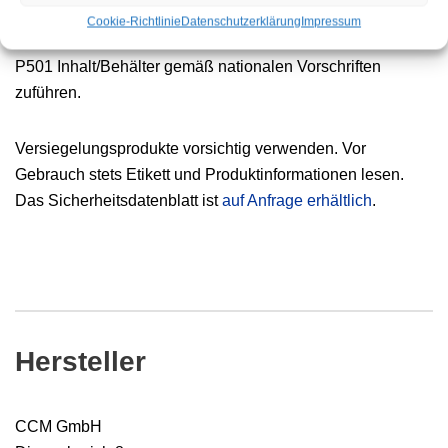
P403 + P235 Kühl an einem gut belüfteten Ort
Cookie-Richtlinie
Datenschutzerklärung
Impressum
aufgewahren.
P501 Inhalt/Behälter gemäß nationalen Vorschriften
zuführen.
Versiegelungsprodukte vorsichtig verwenden. Vor
Gebrauch stets Etikett und Produktinformationen lesen.
Das Sicherheitsdatenblatt ist
auf Anfrage erhältlich
.
Hersteller
CCM GmbH